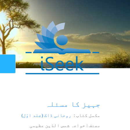
جہیز کا مسئلہ
مکمل کتاب :
روحانی ڈاک (جلد اوّل)
مصنف : خواجہ شمس الدّین عظیمی