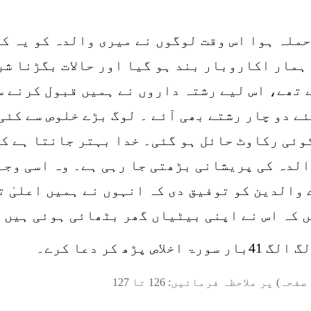
حملہ ہوا اس وقت لوگوں نے میری والدہ کو یہ ک
ہمار اکاروبار بند ہو گیا اور حالات بگڑنا شر
تھے، اس لیے رشتہ داروں نے ہمیں قبول کرنے سے
ے دو چار رشتے بھی آئے ۔ لوگ بڑے خلوص سے کئی
وئی رکاوٹ حائل ہو گئی۔ خدا بہتر جانتا ہے کہ
لدہ کی پریشانی بڑھتی جا رہی ہے۔ وہ اسی وجہ
ے والدین کو توفیق دی کہ انہوں نے ہمیں اعلیٰ 
 کہ اس نے اپنی بیٹیاں گھر بٹھائی ہوئی ہیں 
 کر دعا کرے۔
صفحہ) پر ملاحظہ فرمائیں:
126
تا
127