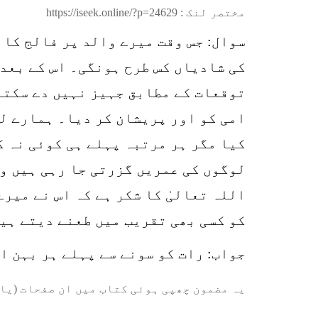
مختصر لنک :
https://iseek.online/?p=24629
سوال: جس وقت میرے والد پر فالج کا 
کی شادیاں کس طرح ہونگی۔ اس کے بعد 
توقعات کے مطابق جہیز نہیں دے سکتے 
امی کو اور پریشان کر دیا۔ ہمارے لئ
کیا مگر ہر مرتبہ پہلے ہی کوئی نہ ک
لوگوں کی عمریں گزرتی جا رہی ہیں وا
اللہ تعالیٰ کا شکر ہے کہ اس نے میر
کو کسی بھی تقریب میں طعنے دیتے ہیں
جواب: رات کو سونے سے پہلے ہر بہن الگ الگ 41بار سورۃ اخلاص پڑھ
یہ مضمون چھپی ہوئی کتاب میں ان صفحات (یا 