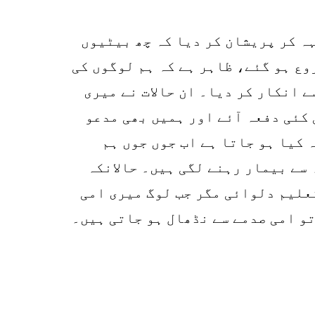
r
p
ہہ کر پریشان کر دیا کہ چھ بیٹیوں
o
وع ہو گئے، ظاہر ہے کہ ہم لوگوں کی
 انکار کر دیا۔ ان حالات نے میری
 کئی دفعہ آئے اور ہمیں بھی مدعو
 کیا ہو جاتا ہے اب جوں جوں ہم
 سے بیمار رہنے لگی ہیں۔ حالانکہ
تعلیم دلوائی مگر جب لوگ میری امی
تو امی صدمے سے نڈھال ہو جاتی ہیں۔