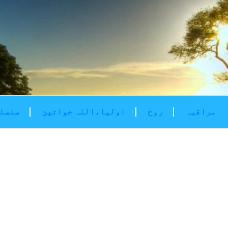
مراقبہ
روح
اولیاءاللہ خواتین
سلسلۂ