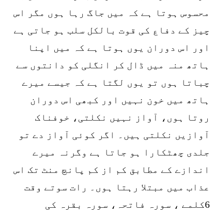
محسوس ہوتا ہے کہ میں جاگ رہا ہوں مگر اس
چیز کے دفاع کی قوت بالکل سلب ہو جاتی ہے
اور اس دوران یوں ہوتا ہے کہ میں اپنا
ہاتھ منہ میں ڈال کر انگلی کو دانتوں سے
چباتا ہوں تو یوں لگتا ہے کہ جیسے میرے
ہاتھ میں خون نہیں اور کبھی اس دوران
روتا ہوں، آواز نہیں نکلتی، خوفناک
آوازیں نکلتی ہیں۔ اگر کوئی آواز دے تو
جلدی چھٹکارا ہو جاتا ہے وگرنہ میرے
اندازے کے مطابق کم از کم پانچ منٹ تک اس
عذاب میں مبتلا رہتا ہوں۔ رات سوتے وقت
6کلمے ، سورہ فاتحہ، سورہ بقرہ کی