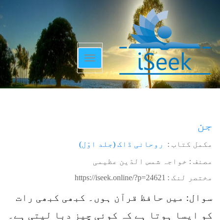
Toggle
navigation
جن
مکمل کتاب :
روحانی ڈاک (جلد اوّل)
مصنف : خواجہ شمس الدّین عظیمی
مختصر لنک :
https://iseek.online/?p=24621
سوال: میں حافظ قرآن ہوں۔ کبھی کبھی رات
کو ایسا ہوتا ہے کہ کوئی چیز دبا لیتی ہے۔