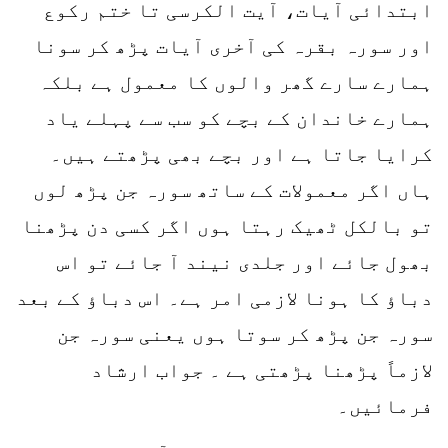
ابتدائی آیات، آیت الکرسی تا ختم رکوع
اور سورہ بقرہ کی آخری آیات پڑھ کر سونا
ہمارے سارے گھر والوں کا معمول ہے بلکہ
ہمارے خاندان کے بچے کو سب سے پہلے یاد
کرایا جاتا ہے اور بچے بھی پڑھتے ہیں۔
ہاں اگر معمولات کے ساتھ سورہ جن پڑھ لوں
تو بالکل ٹھیک رہتا ہوں اگر کسی دن پڑھنا
بھول جائے اور جلدی نیند آ جائے تو اس
دباؤ کا ہونا لازمی امر ہے۔ اس دباؤ کے بعد
سورہ جن پڑھ کر سوتا ہوں یعنی سورہ جن
لازماً پڑھنا پڑھتی ہے ۔ جواب ارشاد
فرمائیں۔