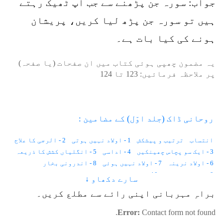
جواب: سورہ جن پڑھنے سے جب آپ ٹھیک رہتے
ہیں تو سورہ جن پڑھ لیا کریں، پریشان
ہونے کی کیا بات ہے۔
یہ مضمون چھپی ہوئی کتاب میں ان صفحات (یا صفحہ)
پر ملاحظہ فرمائیں:
123
تا
124
روحانی ڈاک (جلد اوّل) کے مضامین :
انتساب
ترتیب و پیشکش
1 - اولاد نہیں ہوتی
2 - الرجی کا علاج
3 - ایک سو پچاس چھینکیں
4 - اداسی
5 - انگلیاں کشش کا ذریعہ
6 - اولاد نرینہ
7 - اولاد نہیں ہوئی
8 - اندرونی بخار
9 - احساس کمتری
10 - استغناء اور کیلوریز
سارے دکھاو ↓
11 - انسانی وولٹیج
12 - ایک لاکھ خواہشات
براہِ مہربانی اپنی رائے سے مطلع کریں۔
13 - ایب نارمل زندگی
14 - اجمیر شریف کی حاضری
15 - آوارہ لڑکا
16 - آنکھوں کے سامنے نقطے
17 - آنکھ میں آنسو
Error:
Contact form not found.
18 - آدھے جسم میں درد
19 - آسمان
20 - آنتیں
21 - آپریشن