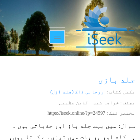
Toggle
navigation
جلد بازی
مکمل کتاب :
روحانی ڈاک (جلد اوّل)
مصنف : خواجہ شمس الدّین عظیمی
مختصر لنک :
https://iseek.online/?p=24597
سوال: میں بہت جلد باز اور جذباتی ہوں ۔
ہر کام اور ہر بات میں تیزی سے کرتا ہوں،