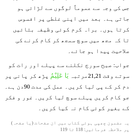
جس کی وجہ سے عموماً لوگوں سے لڑائی ہو
جاتی ہے۔ بعد میں اپنی غلطی پر افسوس
کرتا ہوں۔ براہ کرم کوئی وظیفہ بتائیں
تا کہ مجھ میں سوچ سمجھ کر کام کرنے کی
صلاحیت پیدا ہو جائے۔
جواب: صبح سورج نکلنے سے پہلے اور رات کو
یَا عَلِیْمُ
سوتے وقت 21,21مرتبہ
پڑھ کر پانی پر
دم کر کے پی لیا کریں۔ عمل کی مدت 90دن ہے۔
جو کام کریں پہلے سوچ لیا کریں۔ غور و فکر
کے بغیر کوئی کام نہ کیا کریں۔
یہ مضمون چھپی ہوئی کتاب میں ان صفحات (یا صفحہ)
پر ملاحظہ فرمائیں:
118
تا
119