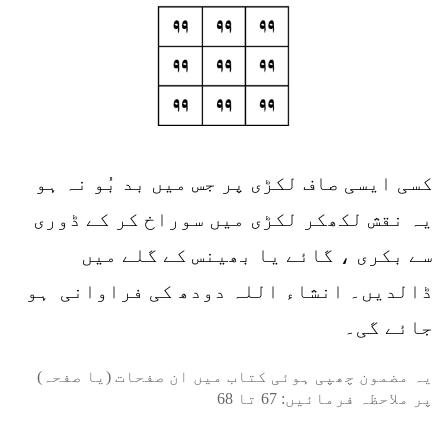
کسی ایسی صاف لکڑی پر جس میں بد بُو نہ ہو
یہ نقش لکھکر لکڑی میں سوراخ کر کے ڈوری
سے بکری ، گائے یا بھینس کے گلے میں
ڈالدیں۔ انشاء اللہ دودھ کی فراوانی ہو
جائے گی۔
یہ مضمون چھپی ہوئی کتاب میں ان صفحات (یا صفحہ)
پر ملاحظہ فرمائیں:
67
تا
68