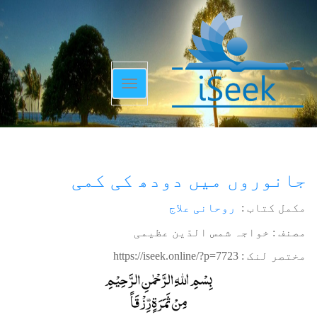
Toggle
navigation
جانوروں میں دودھ کی کمی
مکمل کتاب :
روحانی علاج
مصنف : خواجہ شمس الدّین عظیمی
مختصر لنک :
https://iseek.online/?p=7723