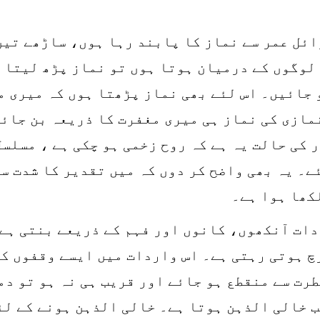
ر اس وقت 33سال ہے۔ اوائل عمر سے نماز کا پابند رہا ہوں، س
لوگوں کے درمیان ہوتا ہوں تو نماز پڑھ لیتا ہ
و جائیں۔ اس لئے بھی نماز پڑھتا ہوں کہ میری 
مازی کی نماز ہی میری مغفرت کا ذریعہ بن جائے
 کی حالت یہ ہے کہ روح زخمی ہو چکی ہے ، مسلس
ے۔ یہ بھی واضح کر دوں کہ میں تقدیر کا شدت س
کھا ہوا ہے۔
دات آنکھوں، کانوں اور فہم کے ذریعے بنتی ہے۔
چ ہوتی رہتی ہے۔ اس واردات میں ایسے وقفوں کو
رت سے منقطع ہو جائے اور قریب ہی نہ ہو تو دم
ب خالی الذہن ہوتا ہے۔ خالی الذہن ہونے کے لئ