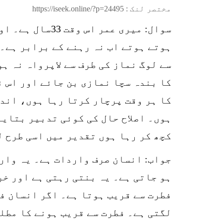
مختصر لنک :
https://iseek.online/?p=24495
سوال: میری عم
ہوتے ہوتے اب نہ رہنے کے برابر ہے۔ 
سے لوگ نماز کی طرف سے لاپرواہ نہ ہ
کا بندہ سچا نمازی بن جائے اور اس ن
کا ہر وقت پرچار کرتا رہا ہوں، اندر
ہوں۔ اصلاح حال کی کوئی تدبیر بتایئ
کچھ کر رہا ہوں تقدیر میں اسی طرح ل
جواب: انسان صرف واردات ہے۔ یہ وار
ہو جاتی ہے۔ یہ بنتی رہتی ہے اور خر
فطرت سے قریب ہوتا ہے۔ اگر انسان فط
لگتی ہے۔ فطرت سے قریب ہونے کا مطل