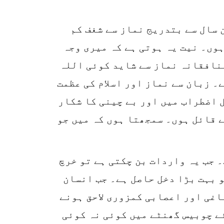
k
r
اڑھے تین سال سے بتدریج نماز سے شغف کم
p
وں۔ نیت یہ ہوتی ہے کہ میری وجہ
o
منافقانہ نماز سے شاید کوئی اللہ
۔ زبان سے نماز اور اسلام کی عظمت
ل اضطراب میں اور بے چینی کا شکار
ے قائل ہوں۔ سمجھتا ہوں کہ میں جو
 جب یہ واردات بن چکتی ہے تو خرچ
 بہت بڑا دخل حاصل ہے۔ جب انسان
اغی اور اعصابی کمزوری لاحق ہونے
ے چوبیس گھنٹے میں کوئی نہ کوئی