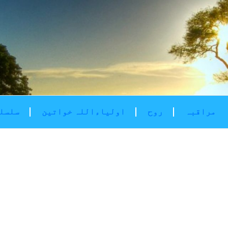
مراقبہ
روح
اولیاءاللہ خواتین
سلسلۂ