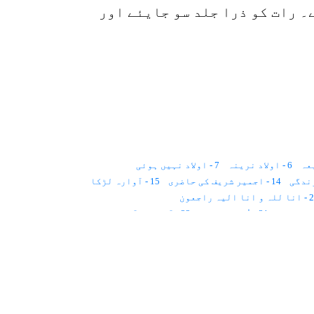
۔ رات کو ذرا جلد سو جایئے اور
6 - اولاد نرینہ
7 - اولاد نہیں ہوئی
14 - اجمیر شریف کی حاضری
15 - آوارہ لڑکا
انا الیہ راجعون
31 - اُم الصبیان
32 - آوازیں آتی ہیں
40 - بیوہ عورت
41 - بچپن کا خواب
50 - بزدلی کی تصویر
51 - برقی رو کا ہجوم
59 - پریشانیوں کا حل
60 - پرانی پیچش
67 - پسند کی شادی
68 - پیلیا
75 - پچہتر ہزار روپیہ
76 - ترقی نہیں ہوتی