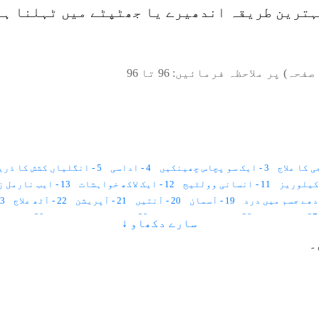
بہترین طریقہ اندھیرے یا جھٹپٹے میں ٹہلنا ہے
صفحہ) پر ملاحظہ فرمائیں:
96
تا
96
3 - ایک سو پچاس چھینکیں
4 - اداسی
5 - انگلیاں کشش کا ذریعہ
11 - انسانی وولٹیج
12 - ایک لاکھ خواہشات
13 - ایب نارمل زندگی
19 - آسمان
20 - آنتیں
21 - آپریشن
22 - آٹھ علاج
23 - انا للہ و 
27 - استخارہ
28 - ایک عجیب بیماری
29 - اجتماعی خود کشی
30 - اجتماعی سکون
سارے دکھاو ↓
36 - اولاد
37 - برص کا علاج
38 - برے خیالات
39 - بجلی کے جھٹکے
۔
45 - بخار
46 - بچوں کی نفسیات
47 - بدعقیدہ
48 - بھوت
49 - بیہوشی
56 - بے جوڑ شادی
57 - بال خورے کا علاج
58 - پراگندہ ذہنی
64 - پیٹ کی تکلیف
65 - پسینہ آنا
66 - پیدائشی دماغی معذور
72 - پرابلم
73 - پرکشش چہرہ
74 - پیر سو جاتے ہیں