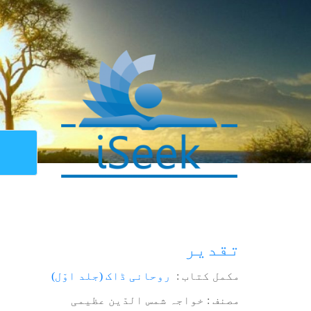
تقدیر
مکمل کتاب :
روحانی ڈاک (جلد اوّل)
مصنف : خواجہ شمس الدّین عظیمی