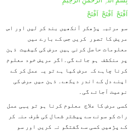
بِسْمِ اللہِ الرَّحْمٰنِ الرَّحِیْمِ
اَفْتَحْ اَفْتَحْ اَفْتَحْ
سو مرتبہ پڑھکر آنکھیں بند کر لیں اور اس
مریض کا تصور کریں جس کے بارے میں
معلومات حاصل کرنی ہیں مرض کی کیفیت ذہن
پر منکشف ہو جائے گی۔اگر مریض خود معلوم
کرنا چاہے کہ مرض کیا ہے تو یہ عمل کر کے
اپنے دل کے اندر دیکھے۔ ذہن میں مرض کی
نوعیت آجائے گی۔
کسی مرض کا علاج معلوم کرنا ہو تو یہی عمل
رات کو سونے سے پیشتر شمال کی طرف منہ کر
کے پڑھیں کسی سے گفتگو نہ کریں اور سو