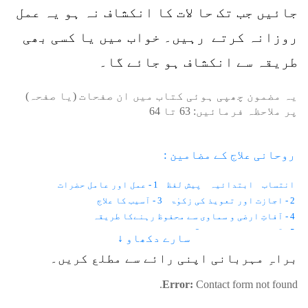
جائیں جب تک حا لات کا انکشاف نہ ہو یہ عمل
روزانہ کرتے رہیں۔ خواب میں یا کسی بھی
طریقہ سے انکشاف ہو جائے گا۔
یہ مضمون چھپی ہوئی کتاب میں ان صفحات (یا صفحہ)
پر ملاحظہ فرمائیں:
63
تا
64
روحانی علاج کے مضامین :
انتساب
ابتدائیہ
پیش لفظ
1 - عمل اور عامل حضرات
2 - اجازت اور تعویذ کی زکوٰۃ
3 - آسیب کا علاج
4 - آفاتِ ارضی و سماوی سے محفوظ رہنےکا طریقہ
5 - آنکھوں کے امراض
6 - موتیا اور پڑبال
سارے دکھاو ↓
7 - رتوندہ یا شب کوری
8 - نگاہ کی کمزوری
9 - آنکھ کا نرسنگھا
براہِ مہربانی اپنی رائے سے مطلع کریں۔
10 - آنکھ کا نا سُور
11 - بھینگا پن
12 - آنکھوں کے سامنے خون تیرتا ہو ا نظر آنا
13 - امدادِ غیبی
Error:
Contact form not found.
14 - استخارہ
15 - امتحان میں کامیابی کے لئے