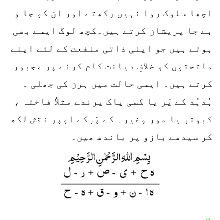
اچھا سلوک روا نہیں رکھتے اور ان کو جا و
بے جا پریشان کرتے ہیں۔کچھ لوگ ایسے بھی
ہوتے ہیں جو اپنی ذاتی منفعت کے لئے اپنے
ماتحتوں کو خلافِ دیانت کام کرنے پر مجبور
کرتے ہیں۔ ایسی حالت میں ہرن کی جھلی ۔
ہُدہُد کے پَر یا کسی پاک پرندے مثلاً فاختہ ،
کبوتر یا مور وغیرہ کے پَرکے اوپر نقش لکھ
کر سیدھے بازو پر باندھ ھیں۔