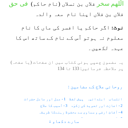
الّٰلھم
سخر
فی حق
فلاں بن نسلاں (نام حاکم)
فلاں بن فلاں اپنا نام معہ والدہ
نوٹ:
اگر حاکم یا افسر کی ماں کا نام
معلوم نہ ہوتو اُس کے نام کے ساتھ اس کا
عہدہ لکھیں۔
یہ مضمون چھپی ہوئی کتاب میں ان صفحات (یا صفحہ)
پر ملاحظہ فرمائیں:
133
تا
134
روحانی علاج کے مضامین :
انتساب
ابتدائیہ
پیش لفظ
1 - عمل اور عامل حضرات
2 - اجازت اور تعویذ کی زکوٰۃ
3 - آسیب کا علاج
4 - آفاتِ ارضی و سماوی سے محفوظ رہنےکا طریقہ
5 - آنکھوں کے امراض
6 - موتیا اور پڑبال
سارے دکھاو ↓
7 - رتوندہ یا شب کوری
8 - نگاہ کی کمزوری
9 - آنکھ کا نرسنگھا