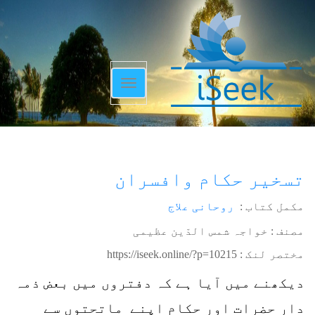
Toggle
navigation
تسخیر حکام وافسران
مکمل کتاب :
روحانی علاج
مصنف : خواجہ شمس الدّین عظیمی
مختصر لنک :
https://iseek.online/?p=10215
دیکھنے میں آیا ہے کہ دفتروں میں بعض ذمہ
دار حضرات اور حکام اپنے ماتحتوں سے