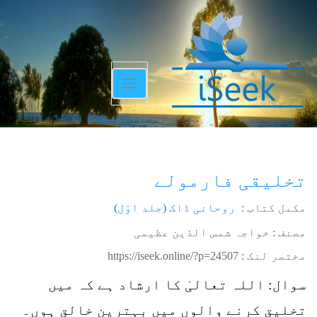
Toggle
navigation
تخلیقی فارمولے
مکمل کتاب :
روحانی ڈاک (جلد اوّل)
مصنف : خواجہ شمس الدّین عظیمی
مختصر لنک :
https://iseek.online/?p=24507
سوال: اللہ تعالیٰ کا ارشاد ہے کہ میں
تخلیق کرنے والوں میں بہترین خالق ہوں۔