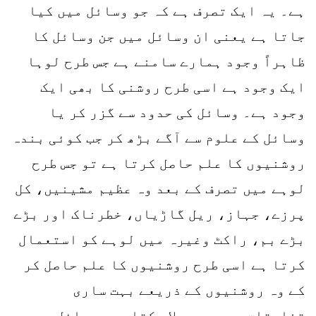
ہے۔ یہ ایک تصرف ہے کہ جو وسائل میں کیا
جاتا ہے یعنی ان وسائل میں جن وسائل کا
ظاہراً وجود ہمارے سامنے ہے جس طرح لوہا
ایک وجود ہے اسی طرح روشنی کا بھی ایک
وجود ہے۔ وسائل کی حدود سے گزر کر یا
وسائل کے علوم سے آگے بڑھ کر جب کوئی بندہ
روشنیوں کا علم حاصل کرتا ہے تو جس طرح
لوہے میں تصرف کے بعد وہ عظیم مشینیں، کل
پرزے، جہاز، ریل گاڑیاں، خطرناک اور بڑے
بڑے بم، راکٹ وغیرہ میں لوہے کو استعمال
کرتا ہے اسی طرح روشنیوں کا علم حاصل کر
کے وہ روشنیوں کے ذریعے بہت ساری
تخلیقات وجود میں لا سکتا ہے۔ وسائل میں