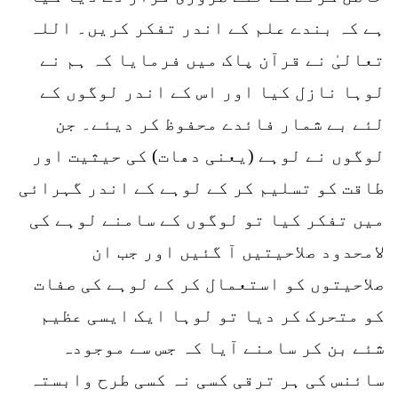
ہے کہ بندے علم کے اندر تفکر کریں۔ اللہ
تعالیٰ نے قرآن پاک میں فرمایا کہ ہم نے
لوہا نازل کیا اور اس کے اندر لوگوں کے
لئے بے شمار فائدے محفوظ کر دیئے۔ جن
لوگوں نے لوہے (یعنی دھات) کی حیثیت اور
طاقت کو تسلیم کر کے لوہے کے اندر گہرائی
میں تفکر کیا تو لوگوں کے سامنے لوہے کی
لامحدود صلاحیتیں آ گئیں اور جب ان
صلاحیتوں کو استعمال کر کے لوہے کی صفات
کو متحرک کر دیا تو لوہا ایک ایسی عظیم
شئے بن کر سامنے آیا کہ جس سے موجودہ
سائنس کی ہر ترقی کسی نہ کسی طرح وابستہ