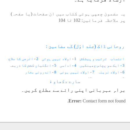
یہ مضمون چھپی ہوئی کتاب میں ان صفحات (یا صفحہ)
پر ملاحظہ فرمائیں:
102
تا
104
روحانی ڈاک (جلد اوّل) کے مضامین :
انتساب
ترتیب و پیشکش
1 - اولاد نہیں ہوتی
2 - الرجی کا علاج
3 - ایک سو پچاس چھینکیں
4 - اداسی
5 - انگلیاں کشش کا ذریعہ
6 - اولاد نرینہ
7 - اولاد نہیں ہوئی
8 - اندرونی بخار
9 - احساس کمتری
10 - استغناء اور کیلوریز
سارے دکھاو ↓
11 - انسانی وولٹیج
12 - ایک لاکھ خواہشات
براہِ مہربانی اپنی رائے سے مطلع کریں۔
13 - ایب نارمل زندگی
14 - اجمیر شریف کی حاضری
15 - آوارہ لڑکا
16 - آنکھوں کے سامنے نقطے
17 - آنکھ میں آنسو
Error:
Contact form not found.
18 - آدھے جسم میں درد
19 - آسمان
20 - آنتیں
21 - آپریشن
22 - آٹھ علاج
23 - انا للہ و انا الیہ راجعون
24 - اسلامی لباس کا تصور
25 - آرزو
26 - اندھی محبت
27 - استخارہ
28 - ایک عجیب بیماری
29 - اجتماعی خود کشی