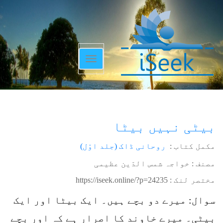
Toggle
navigation
بیٹی نہیں بیٹا
مکمل کتاب :
روحانی ڈاک (جلد اوّل)
مصنف : خواجہ شمس الدّین عظیمی
مختصر لنک :
https://iseek.online/?p=24235
سوال: میرے دو بچے ہیں۔ ایک بیٹا اور ایک
بیٹی۔ میرے خاوند کا اصرار ہے کہ اور بچے