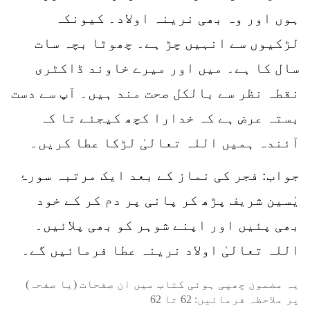
ہوں اور وہ بھی نرینہ اولاد۔ کیونکہ
لڑکیوں سے انہیں چڑ ہے۔ چھوٹا بچہ سات
سال کا ہے۔ میں اور میرے خاوند ڈاکٹری
نقطہ نظر سے بالکل صحت مند ہیں۔ آپ سے دست
بستہ عرض ہے کہ خدارا کچھ کیجئے تا کہ
آئندہ ہمیں اللہ تعالیٰ لڑکا عطا کریں۔
جواب: فجر کی نماز کے بعد ایک مرتبہ سورۂ
یٰسین شریف پڑھ کر پانی پر دم کر کے خود
بھی پئیں اور اپنے شوہر کو بھی پلائیں۔
اللہ تعالیٰ اولاد نرینہ عطا فرمائیں گے۔
یہ مضمون چھپی ہوئی کتاب میں ان صفحات (یا صفحہ)
پر ملاحظہ فرمائیں:
62
تا
62