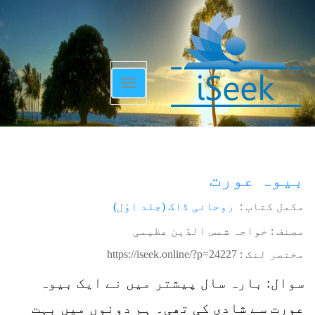
Toggle
navigation
بیوہ عورت
مکمل کتاب :
روحانی ڈاک (جلد اوّل)
مصنف : خواجہ شمس الدّین عظیمی
مختصر لنک :
https://iseek.online/?p=24227
سوال: بارہ سال پیشتر میں نے ایک بیوہ
عورت سے شادی کی تھی۔ ہم دونوں میں بہت