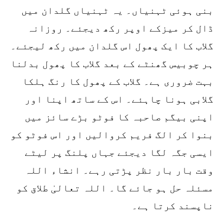
بنی ہوئی ٹہنیاں۔ یہ ٹہنیاں گلدان میں
ڈال کر میزکے اوپر رکھ دیجئے۔ روزانہ
گلاب کا ایک پھول اس گلدان میں رکھ لیجئے۔
ہر چوبیس گھنٹے کے بعد گلاب کا پھول بدلنا
بہت ضروری ہے۔ گلاب کے پھول کا رنگ ہلکا
گلابی ہونا چاہئے۔ اس کے ساتھ اپنا اور
اپنی بیگم صاحبہ کا فوٹو بڑے سائز میں
بنوا کر الگ فریم کروالیں اور اس فوٹو کو
ایسی جگہ لگا دیجئے جہاں پلنگ پر لیٹے
وقت بار بار نظر پڑتی رہے۔ انشاء اللہ
مسئلہ حل ہو جائے گا۔ اللہ تعالیٰ طلاق کو
ناپسند کرتا ہے۔