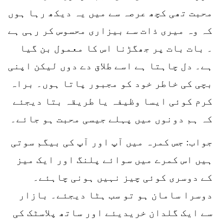
محبت تھی کچھ عرصہ سے میں یہ دیکھ رہا ہوں
کہ وہ میری ذات سے بیزاری محسوس کر رہی ہے
۔ بات بات پر جھگڑنا اس کا معمول بن گیا
ہے۔ دل چاہتا ہے اسے طلاق دے دوں لیکن اپنی
بچی کی خاطر خود کو مجبور پاتا ہوں۔ براہ
کرم کوئی ایسا وظیفہ یا طریقہ بتا دیجئے
کہ ہم دونوں میں پہلے جیسی محبت ہو جائے۔
جواب: جس کمرہ میں آپ اور آپ کی بیگم سوتی
ہیں اس کمرے میں سوائے پلنگ اور ایک میز
کے دوسری کوئی چیز نہیں ہونی چاہئے۔
دوسرا سامان ہو تو سب ہٹا دیجئے۔ بازار
سے ایک گلدان خریدیئے اور ساتھ پلاسٹک کی