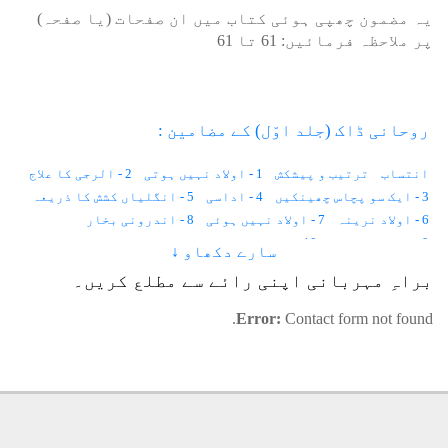
یہ مضمون چھپی ہوئی کتاب میں ان صفحات (یا صفحہ)
پر ملاحظہ فرمائیں:
61
تا
61
روحانی ڈاک (جلد اوّل) کے مضامین :
انتساب
ترتیب و پیشکش
1 - اولاد نہیں ہوتی
2 - الرجی کا علاج
3 - ایک سو پچاس چھینکیں
4 - اداسی
5 - انگلیاں کشش کا ذریعہ
6 - اولاد نرینہ
7 - اولاد نہیں ہوئی
8 - اندرونی بخار
9 - احساس کمتری
10 - استغناء اور کیلوریز
سارے دکھاو ↓
11 - انسانی وولٹیج
12 - ایک لاکھ خواہشات
براہِ مہربانی اپنی رائے سے مطلع کریں۔
13 - ایب نارمل زندگی
14 - اجمیر شریف کی حاضری
15 - آوارہ لڑکا
16 - آنکھوں کے سامنے نقطے
17 - آنکھ میں آنسو
Error:
Contact form not found.
18 - آدھے جسم میں درد
19 - آسمان
20 - آنتیں
21 - آپریشن
22 - آٹھ علاج
23 - انا للہ و انا الیہ راجعون
24 - اسلامی لباس کا تصور
25 - آرزو
26 - اندھی محبت
27 - استخارہ
28 - ایک عجیب بیماری
29 - اجتماعی خود کشی
30 - اجتماعی سکون
31 - اُم الصبیان
32 - آوازیں آتی ہیں