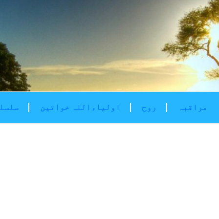
مراقبہ
روح
اولیاءاللہ خواتین
سلسلۂ