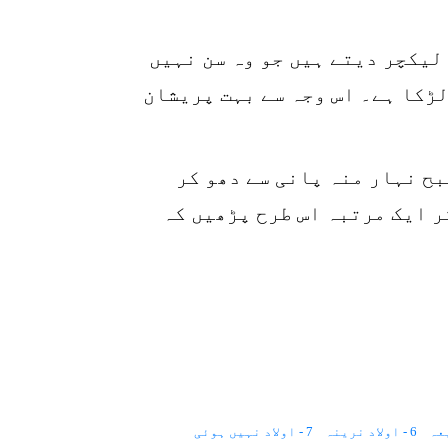
p
o
لیکچر دیتے ہیں جو وہ سن نہیں
لڑکا ہے۔ اس وجہ سے بہت پریشان
بح نہار منہ پانی سے دھو کر
ر ایک مرتبہ اس طرح پڑھیں کہ
6 - اولاد نرینہ
7 - اولاد نہیں ہوئی