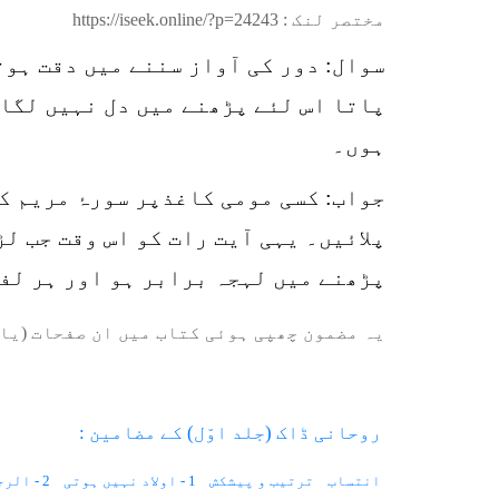
مختصر لنک :
https://iseek.online/?p=24243
سوال: دور کی آواز سننے میں دقت ہوت
پاتا اس لئے پڑھنے میں دل نہیں لگات
ہوں۔
جواب: کسی مومی کاغذپر سورۂ مریم ک
پلائیں۔ یہی آیت رات کو اس وقت جب ل
پڑھنے میں لہجہ برابر ہو اور ہر لف
یہ مضمون چھپی ہوئی کتاب میں ان صفحات (یا 
روحانی ڈاک (جلد اوّل) کے مضامین :
انتساب
ترتیب و پیشکش
1 - اولاد نہیں ہوتی
2 - الرجی کا علاج