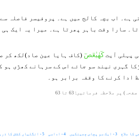
ی ہے۔ اب بچہ کالج میں ہے۔ پروفیسر فاصلہ سے 
ا۔ سارا وقت باہر پھرتا ہے۔ میرا یہ ایک ہی 
کٓھٰیٰعٓصٓ
ی پہلی آیت
(کاف ہایا عین صاد)لکھ کر ص
ڑکا گہری نیند سو جائے اس کے سرہانے کھڑی ہو ک
ظ ادا کرنے کا وقفہ برابر ہو۔
صفحہ) پر ملاحظہ فرمائیں:
63
تا
63
3 - ایک سو پچاس چھینکیں
4 - اداسی
5 - انگلیاں کشش کا ذریعہ