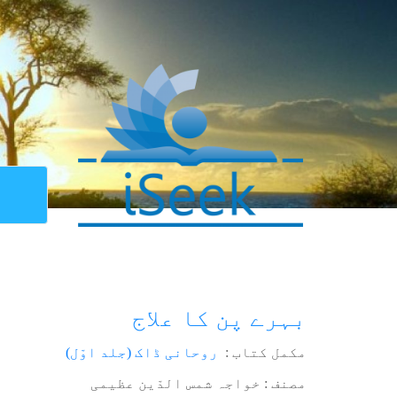
بہرے پن کا علاج
مکمل کتاب :
روحانی ڈاک (جلد اوّل)
مصنف : خواجہ شمس الدّین عظیمی