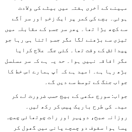
مہینے کے آخری ہفتہ میں بیٹے کی ولادت
ہوئی۔ بچے کی کمر پر ایک زخم اور سر آگے
سے کچھ بڑا تھا۔ پھر سر جسم کے مقابلہ میں
تیزی سے بڑھنے لگا مگر جسم اتنا ہی رہا جو
پیدائش کے وقت تھا۔ کئی جگہ علاج کرایا
مگر افاقہ نہیں ہوا۔ حد یہ ہے کہ سر مسلسل
بڑھ رہا ہے۔ امید ہے کہ آپ ہمارے اس خط کا
جواب جنگ کے توسط سے دیں گے۔
جواب: سورج مکھی کے بیج حسب ضرورت لے کر
میدہ کی طرح باریک پیس کر رکھ لیں۔
روزانہ صبح، دوپہر اور رات چوتھائی چمچہ
پسا ہوا سفوف دو چمچے پانی میں گھول کر