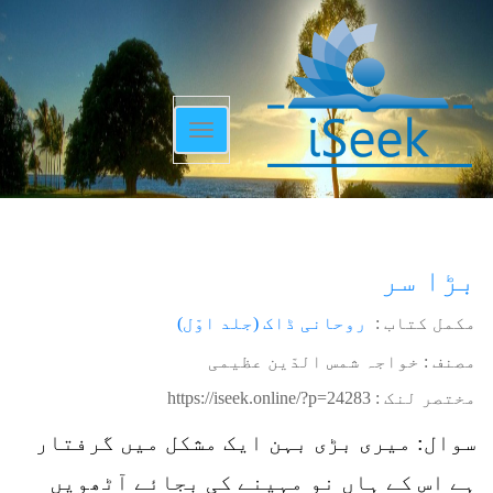
Toggle
navigation
بڑا سر
مکمل کتاب :
روحانی ڈاک (جلد اوّل)
مصنف : خواجہ شمس الدّین عظیمی
مختصر لنک :
https://iseek.online/?p=24283
سوال: میری بڑی بہن ایک مشکل میں گرفتار
ہے اس کے ہاں نو مہینے کی بجائے آٹھویں