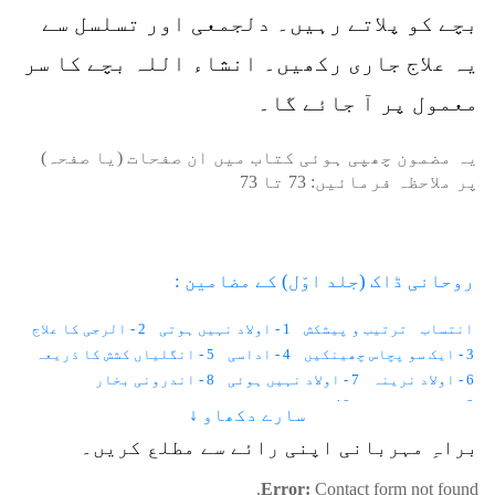
بچے کو پلاتے رہیں۔ دلجمعی اور تسلسل سے
یہ علاج جاری رکھیں۔ انشاء اللہ بچے کا سر
معمول پر آ جائے گا۔
یہ مضمون چھپی ہوئی کتاب میں ان صفحات (یا صفحہ)
پر ملاحظہ فرمائیں:
73
تا
73
روحانی ڈاک (جلد اوّل) کے مضامین :
انتساب
ترتیب و پیشکش
1 - اولاد نہیں ہوتی
2 - الرجی کا علاج
3 - ایک سو پچاس چھینکیں
4 - اداسی
5 - انگلیاں کشش کا ذریعہ
6 - اولاد نرینہ
7 - اولاد نہیں ہوئی
8 - اندرونی بخار
9 - احساس کمتری
10 - استغناء اور کیلوریز
سارے دکھاو ↓
11 - انسانی وولٹیج
12 - ایک لاکھ خواہشات
براہِ مہربانی اپنی رائے سے مطلع کریں۔
13 - ایب نارمل زندگی
14 - اجمیر شریف کی حاضری
15 - آوارہ لڑکا
16 - آنکھوں کے سامنے نقطے
17 - آنکھ میں آنسو
Error:
Contact form not found.