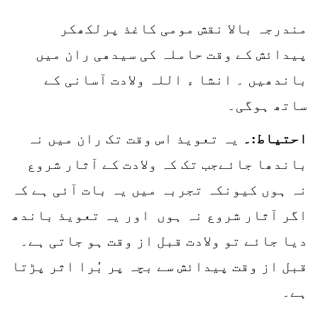
مندرجہ بالا نقش مومی کاغذ پرلکھکر
پیدائش کے وقت حاملہ کی سیدھی ران میں
باندھیں ۔ انشا ء اللہ ولادت آسانی کے
ساتھ ہوگی۔
احتیاط:۔
یہ تعویذ اس وقت تک ران میں نہ
باندھا جائےجب تک کہ ولادت کے آثار شروع
نہ ہوں کیونکہ تجربہ میں یہ بات آئی ہے کہ
اگر آثار شروع نہ ہوں اور یہ تعویذ باندھ
دیا جائے تو ولادت قبل از وقت ہو جاتی ہے۔
قبل از وقت پیدائش سے بچہ پر بُرا اثر پڑتا
ہے۔