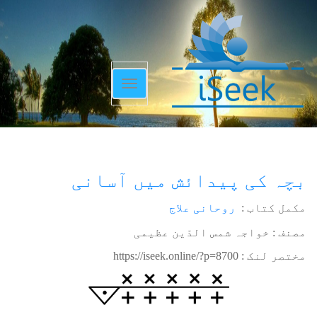
Toggle
navigation
بچہ کی پیدائش میں آسانی
مکمل کتاب :
روحانی علاج
مصنف : خواجہ شمس الدّین عظیمی
مختصر لنک :
https://iseek.online/?p=8700