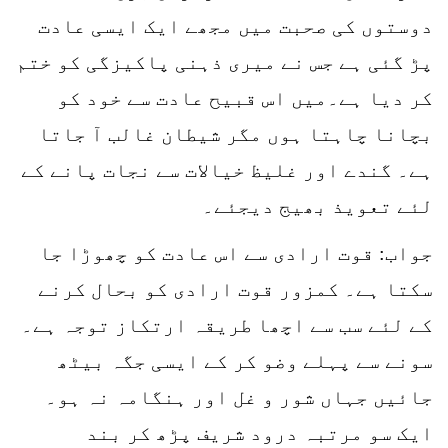
دوستوں کی صحبت میں مجھے ایک ایسی عادت
پڑ گئی ہے جس نے میری ذہنی پاکیزگی کو ختم
کر دیا ہے۔میں اس قبیح عادت سے خود کو
بچانا چاہتا ہوں مگر شیطان غالب آ جاتا
ہے۔ گندے اور غلیظ خیالات سے نجات پانے کے
لئے تعویذ بھیج دیجئے۔
جواب: قوت ارادی سے اس عادت کو چھوڑا جا
سکتا ہے۔ کمزور قوت ارادی کو بحال کرنے
کے لئے سب سے اچھا طریقہ ارتکاز توجہ ہے۔
سونے سے پہلے وضو کر کے ایسی جگہ بیٹھ
جائیں جہاں شور و غل اور ہنگامہ نہ ہو۔
ایک سو مرتبہ درود شریف پڑھ کر بند