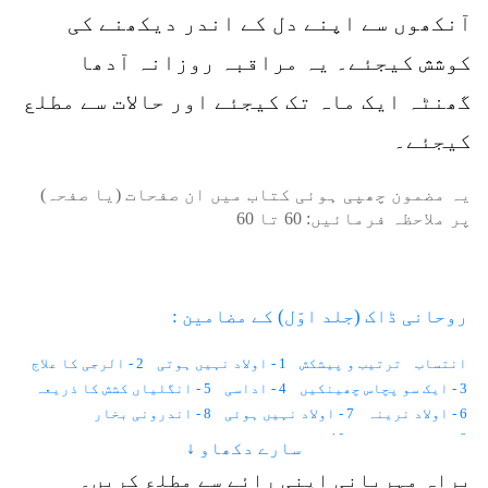
آنکھوں سے اپنے دل کے اندر دیکھنے کی
کوشش کیجئے۔ یہ مراقبہ روزانہ آدھا
گھنٹہ ایک ماہ تک کیجئے اور حالات سے مطلع
کیجئے۔
یہ مضمون چھپی ہوئی کتاب میں ان صفحات (یا صفحہ)
پر ملاحظہ فرمائیں:
60
تا
60
روحانی ڈاک (جلد اوّل) کے مضامین :
انتساب
ترتیب و پیشکش
1 - اولاد نہیں ہوتی
2 - الرجی کا علاج
3 - ایک سو پچاس چھینکیں
4 - اداسی
5 - انگلیاں کشش کا ذریعہ
6 - اولاد نرینہ
7 - اولاد نہیں ہوئی
8 - اندرونی بخار
9 - احساس کمتری
10 - استغناء اور کیلوریز
سارے دکھاو ↓
11 - انسانی وولٹیج
12 - ایک لاکھ خواہشات
براہِ مہربانی اپنی رائے سے مطلع کریں۔