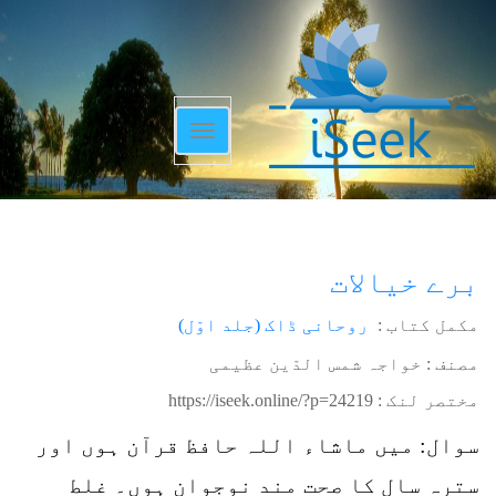
Toggle
navigation
برے خیالات
مکمل کتاب :
روحانی ڈاک (جلد اوّل)
مصنف : خواجہ شمس الدّین عظیمی
مختصر لنک :
https://iseek.online/?p=24219
سوال: میں ماشاء اللہ حافظ قرآن ہوں اور
سترہ سال کا صحت مند نوجوان ہوں۔ غلط