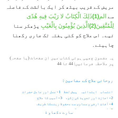
مریض کے قریب بیٹھ کر ایک بالشت کے فاصلہ
الم(1)ذَلِكَ الْكِتَابُ لا رَيْبَ فِيهِ هُدًى
سے
لِلْمُتَّقِينَ(2)الَّذِينَ يُؤْمِنُونَ بِالْغَيْبِ
پڑھکر سنا
ئیے۔ اس علاج کو کئی ہفتہ تک جاری رکھنا
چاہیئے۔
یہ مضمون چھپی ہوئی کتاب میں ان صفحات (یا صفحہ)
پر ملاحظہ فرمائیں:
44
تا
44
روحانی علاج کے مضامین :
انتساب
ابتدائیہ
پیش لفظ
1 - عمل اور عامل حضرات
2 - اجازت اور تعویذ کی زکوٰۃ
3 - آسیب کا علاج
4 - آفاتِ ارضی و سماوی سے محفوظ رہنےکا طریقہ
5 - آنکھوں کے امراض
6 - موتیا اور پڑبال
سارے دکھاو ↓
7 - رتوندہ یا شب کوری
8 - نگاہ کی کمزوری
9 - آنکھ کا نرسنگھا