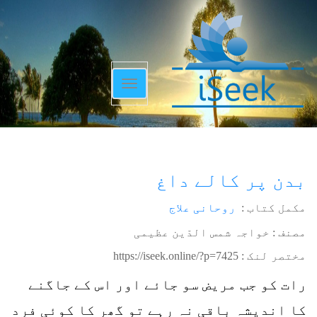
Toggle
navigation
بدن پر کالے داغ
مکمل کتاب :
روحانی علاج
مصنف : خواجہ شمس الدّین عظیمی
مختصر لنک :
https://iseek.online/?p=7425
رات کو جب مریض سو جائے اور اس کے جاگنے
کا اندیشہ باقی نہ رہے تو گھر کا کوئی فرد