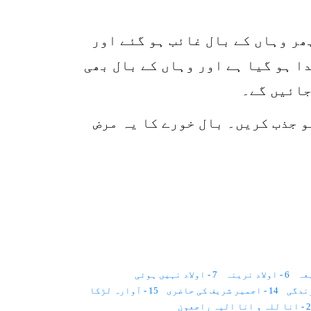
p
o
ھر وہاں کے بال غائب ہو گئے اور
ا ہو گیا ہے اور وہاں کے بال بھی
جائیں گے۔
و جذب کریں۔ بال خورے کا یہ مرض
6 - اولاد نرینہ
7 - اولاد نہیں ہوئی
14 - اجمیر شریف کی حاضری
15 - آوارہ لڑکا
انا الیہ راجعون