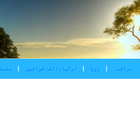
مراقبہ
روح
اولیاءاللہ خواتین
سلسلۂ