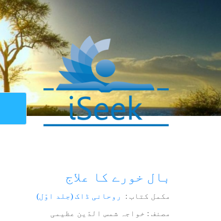
بال خورے کا علاج
مکمل کتاب :
روحانی ڈاک (جلد اوّل)
مصنف : خواجہ شمس الدّین عظیمی