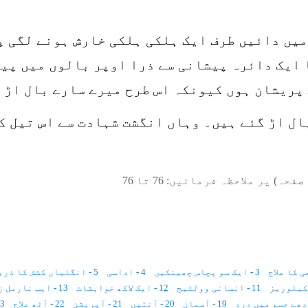
میں دائیں طرف ایک ہلکی ہلکی خارش ہونے لگی پ
 ایک دائرہ پیشانی سے ذرا اوپر بالوں میں پید
 پریشان ہوں کیونکہ اس طرح میرے سارے بال اڑ 
بال اڑ گئے ہیں۔ وہاں انگشت شہادت سے اس تیل ک
صفحہ) پر ملاحظہ فرمائیں:
76
تا
76
3 - ایک سو پچاس چھینکیں
4 - اداسی
5 - انگلیاں کشش کا ذریعہ
11 - انسانی وولٹیج
12 - ایک لاکھ خواہشات
13 - ایب نارمل زندگی
19 - آسمان
20 - آنتیں
21 - آپریشن
22 - آٹھ علاج
23 - انا للہ و 