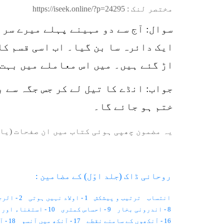
مختصر لنک :
https://iseek.online/?p=24295
سوال: آج سے دو مہینے پہلے میرے سر 
ایک دائرہ سا بن گیا۔ اب اسی قسم کا
اڑ گئے ہیں۔ میں اس معاملے میں بہت
جواب: انڈے کا تیل لے کر جس جگہ سے 
ختم ہو جائے گا۔
یہ مضمون چھپی ہوئی کتاب میں ان صفحات (یا 
روحانی ڈاک (جلد اوّل) کے مضامین :
انتساب
ترتیب و پیشکش
1 - اولاد نہیں ہوتی
2 - الرجی کا علاج
8 - اندرونی بخار
9 - احساس کمتری
10 - استغناء اور کیلوریز
16 - آنکھوں کے سامنے نقطے
17 - آنکھ میں آنسو
18 - آدھے جسم میں درد