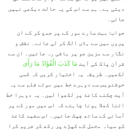
دیتی ہے۔ ہم سے اس کی یہ حالت دیکھی نہیں
جاتی۔
جواب: بہت سارے مور کے پر جمع کر کے ان
پروں میں سے ہڈی الگ کر لی جائے۔ نقش و
نگار سے مزین جو پر باقی رہ جائیں۔ ان سے
مَا كَذَبَ الْفُؤَادُ مَا رَأَى
قرآن پاک کی آیت
لکھیں۔ طریقہ یہ اختیار کریں کہ کسی
خوشنویس سے دوہرے خط میں موٹے قلم سے یہ
آیت چکنے کاغذ پر لکھوا لیں۔ یہ دوہرا خط
اتنا کھلا ہونا چاہئے کہ اس میں مور کے پر
آسانی کے ساتھ چپک جائیں۔ اس سفید کاغذ
کو سیاہ مخمل کے کپڑے پر رکھ کر فریم کرا