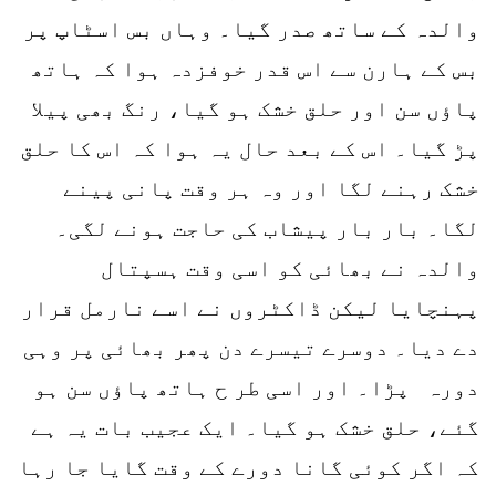
والدہ کے ساتھ صدر گیا۔ وہاں بس اسٹاپ پر
بس کے ہارن سے اس قدر خوفزدہ ہوا کہ ہاتھ
پاؤں سن اور حلق خشک ہو گیا، رنگ بھی پیلا
پڑ گیا۔ اس کے بعد حال یہ ہوا کہ اس کا حلق
خشک رہنے لگا اور وہ ہر وقت پانی پینے
لگا۔ بار بار پیشاب کی حاجت ہونے لگی۔
والدہ نے بھائی کو اسی وقت ہسپتال
پہنچایا لیکن ڈاکٹروں نے اسے نارمل قرار
دے دیا۔ دوسرے تیسرے دن پھر بھائی پر وہی
دورہ پڑا۔ اور اسی طر ح ہاتھ پاؤں سن ہو
گئے، حلق خشک ہو گیا۔ ایک عجیب بات یہ ہے
کہ اگر کوئی گانا دورے کے وقت گایا جا رہا