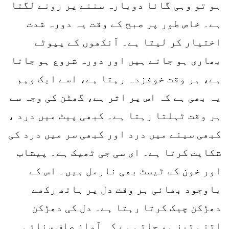
ہو تو وہی گانا دوبارہ سننے پر رونے لگتا
ہے۔ خاص طور پر صبح کے وقت یہ دورہ شدت
اختیار کر لیتا ہے۔ آنکھوں کے پپوٹے
بھاری ہو جاتے ہیں اور دورہ شروع ہو جاتا
ہے، ہر وقت خوفزدہ رہتا ہے، اسے ایک وہم
یہ بھی ہے کہ اس پر اثر ہے، گھٹن کی وجہ سے
ہر وقت ٹہلتا رہتا ہے۔ کبھی پیٹ میں درد ،
کبھی سینے میں درد اور کبھی سر میں درد کی
شکایت کرتا ہے۔ ای سی جی ٹھیک ہے۔ پیشاب
اور خون کے ٹیسٹ بھی نارمل ہیں۔ اس کے
باوجود بھائی ہر وقت دل پر ہاتھ رکھے
دھڑکن چیک کرتا رہتا ہے۔ دل کی دھڑکن
اتنی تیز ہو جاتی ہے کہ آواز صاف سنائی