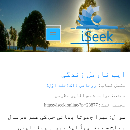
Toggle
navigation
ایب نارمل زندگی
مکمل کتاب :
روحانی ڈاک (جلد اوّل)
مصنف : خواجہ شمس الدّین عظیمی
مختصر لنک :
https://iseek.online/?p=23877
سوال: میرا چھوٹا بھائی جس کی عمر دس سال
ہے آج سے تقریباً ایک مہینہ پہلے اپنی