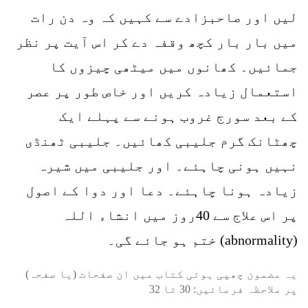
لیں اور صاحبزادے سے کہیں کہ وہ دن رات
میں بار بار کچھ وقفہ دے کر اس آیت پر نظر
جمائیں۔ کھانوں میں میٹھی چیزوں کا
استعمال زیادہ کریں اور خاص طور پر عصر
کے بعد سورج غروب ہونے سے پہلے ایک
چھٹانک گرم جلیبی کھائیں۔ جلیبی ٹھنڈی
نہیں ہونی چاہئے۔ اور جلیبی میں شیرہ
زیادہ ہونا چاہئے۔ دعا اور دوا کے اصول
پر اس علاج سے 40روز میں انشاء اللہ
(abnormality) ختم ہو جائے گی۔
یہ مضمون چھپی ہوئی کتاب میں ان صفحات (یا صفحہ)
پر ملاحظہ فرمائیں:
30
تا
32