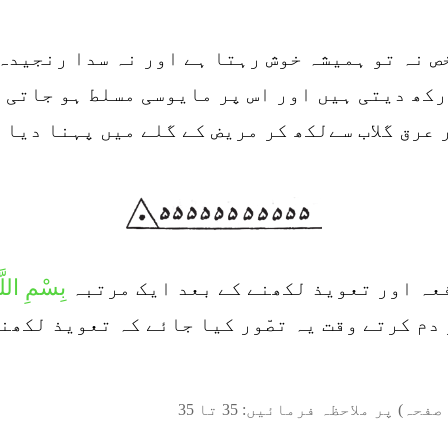
ص نہ تو ہمیشہ خوش رہتا ہے اور نہ سدا رنجیدہ
رکھ دیتی ہیں اور اس پر مایوسی مسلط ہو جاتی 
عرق گلاب سےلکھ کر مریض کے گلے میں پہنا دیا 
بِسْمِ اللَّ
فعہ اور تعویذ لکھنے کے بعد ایک مرتبہ
دم کرتے وقت یہ تصّور کیا جائے کہ تعویذ لکھنے
صفحہ) پر ملاحظہ فرمائیں:
35
تا
35