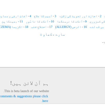
2 - اجازت اور تعویذ کی زکوٰۃ
3 - آسیب کا علاج
4 - آفاتِ ارضی و سماوی سے محفوظ رہنےکا طریقہ
9 - آنکھ کا نرسنگھا
10 - آنکھ کا نا سُور
11 - بھینگا پن
16 - الرجی (ALLERGY)
17 - اختلاجِ قلب
18 - اگزیما (ECZEMA)
سارے دکھاو ↓
26 - اعضاء کا منجمد ہونا
27 - اولاد کا نا فرمان ہونا
۔
33 - اُمُّ الصّبیان (سوکھا)
34 - پسلی چلنا اور نمونیہ
35 - کان کا
40 - پیٹ میں کیڑے
41 - دانت نکلنا
42 - نظر لگنا
43 - کان سے پیپ آنا
49 - پڑھنے میں دل نہ لگنا
50 - بدن پر کالے داغ
51 - بُری عادت سے نجات
54 - بدَن میں درد
55 - بیماری
58 - بڑھاپے میں کم سنائی دینا
59 - بہر اپن دُور کرنے کے لئے
63 - برکت کے لئے
64 - بدبختی کی وجہ سے پریشانی
65 - بواسیر
70 - پتہ کے امراض
71 - پیچش
72 - پسلیوں میں دَرد
76 - پتّی اُچھلنا
77 - پھنسی ، پھوڑا ، خارش، چھیپ
ہم آن لائن ہیں!
82 - سوزاک، آتشک
87 - تلّی کا علاج
88 - تشنج اور بدن میں جھٹکے لگنا
89 - ٹونسلز اور کنٹھ مالا
This is beta launch of our website.
- جریان
94 - جانوروں میں دودھ کی کمی
95 - جنسی کشش پیدا کرنے کے لئے
comments & suggestions please click
here.
97 - جادو کا توڑ
98 - جِنّات کے لئے حاضرات
99 - جسمانی اور روحانی صلاحیتوں کی تجدید