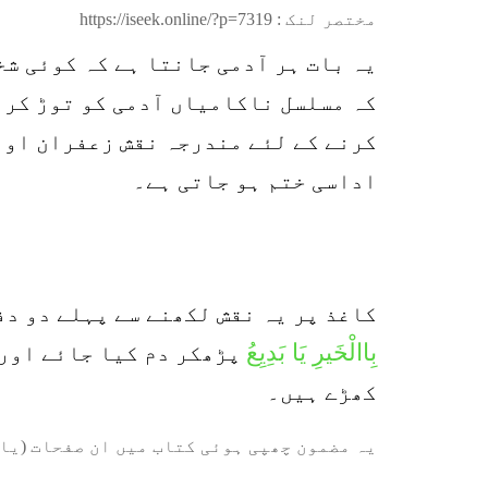
مختصر لنک :
https://iseek.online/?p=7319
یہ بات ہر آدمی جانتا ہے کہ کوئی شخ
کہ مسلسل ناکامیاں آدمی کو توڑ کر 
کرنے کے لئے مندرجہ نقش زعفران اور 
اداسی ختم ہو جاتی ہے۔
کاغذ پر یہ نقش لکھنے سے پہلے دو د
بِاالْخَیرِ یَا بَدِیِعُ
پڑھکر دم کیا جائے اور 
کھڑے ہیں۔
یہ مضمون چھپی ہوئی کتاب میں ان صفحات (یا 