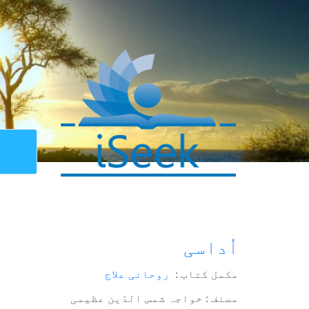
اُداسی
مکمل کتاب :
روحانی علاج
مصنف : خواجہ شمس الدّین عظیمی