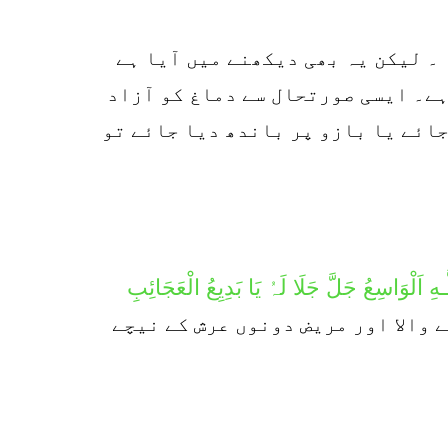
r
p
 ۔ لیکن یہ بھی دیکھنے میں آیا ہے
o
ہے۔ ایسی صورتحال سے دماغ کو آزاد
جائے یا بازو پر باندھ دیا جائے تو
ـهِ اَلْوَاسِعُ جَلَّ جَلَا لَہُ یَا بَدِیِعُ الْعَجَائِبِ
 والا اور مریض دونوں عرش کے نیچے