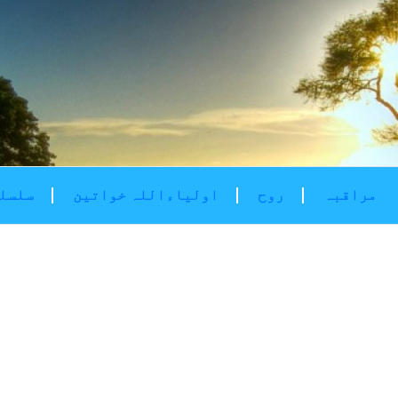
مراقبہ
روح
اولیاءاللہ خواتین
سلسلۂ