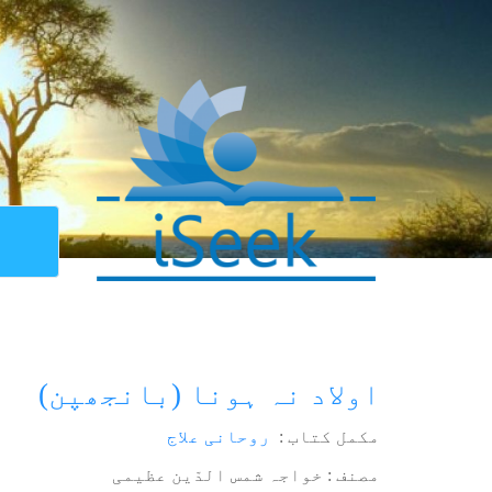
اولاد نہ ہونا (بانجھپن)
مکمل کتاب :
روحانی علاج
مصنف : خواجہ شمس الدّین عظیمی