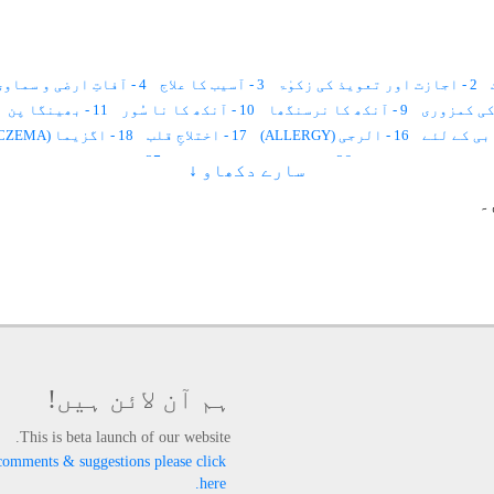
2 - اجازت اور تعویذ کی زکوٰۃ
3 - آسیب کا علاج
4 - آفاتِ ارضی و سماوی سے محفوظ رہنےکا طریقہ
9 - آنکھ کا نرسنگھا
10 - آنکھ کا نا سُور
11 - بھینگا پن
16 - الرجی (ALLERGY)
17 - اختلاجِ قلب
18 - اگزیما (ECZEMA)
26 - اعضاء کا منجمد ہونا
27 - اولاد کا نا فرمان ہونا
سارے دکھاو ↓
33 - اُمُّ الصّبیان (سوکھا)
34 - پسلی چلنا اور نمونیہ
35 - کان کا
۔
40 - پیٹ میں کیڑے
41 - دانت نکلنا
42 - نظر لگنا
43 - کان سے پیپ آنا
49 - پڑھنے میں دل نہ لگنا
50 - بدن پر کالے داغ
51 - بُری عادت سے نجات
54 - بدَن میں درد
55 - بیماری
58 - بڑھاپے میں کم سنائی دینا
59 - بہر اپن دُور کرنے کے لئے
63 - برکت کے لئے
64 - بدبختی کی وجہ سے پریشانی
65 - بواسیر
70 - پتہ کے امراض
71 - پیچش
72 - پسلیوں میں دَرد
76 - پتّی اُچھلنا
77 - پھنسی ، پھوڑا ، خارش، چھیپ
82 - سوزاک، آتشک
ہم آن لائن ہیں!
87 - تلّی کا علاج
88 - تشنج اور بدن میں جھٹکے لگنا
89 - ٹونسلز اور کنٹھ مالا
This is beta launch of our website.
- جریان
94 - جانوروں میں دودھ کی کمی
95 - جنسی کشش پیدا کرنے کے لئے
comments & suggestions please click
97 - جادو کا توڑ
98 - جِنّات کے لئے حاضرات
99 - جسمانی اور روحانی صلاحیتوں کی تجدید
here.
103 - چلنے پھرنے سے معذوری
104 - چہرہ خوبصورت اورپُر کشش بنانے کیلئے