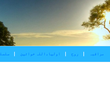
مراقبہ
روح
اولیاءاللہ خواتین
سلسلۂ