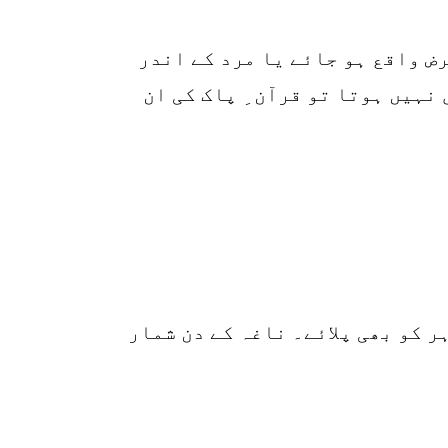
r
p
رض واقع ہو جائے یا مرد کے اندر
o
نہیں ہوتا تو قرآن ِ پاک کی ان
 کر کے نوے۹۰ دن تک خود پئے اور شوہر کو بھی پلائے۔ ناغہ کے دن شمار