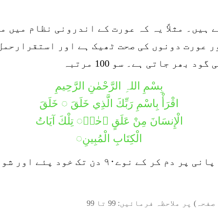
 ہیں۔ مثلاً یہ کہ عورت کے اندرونی نظام میں م
ور عورت دونوں کی صحت ٹھیک ہے اور استقرارحمل 
بھر جاتی ہے۔ سو 100 مرتبہ
بِسْمِ اللہِ الرَّحْمٰنِ الرَّحِيمِ
اقْرَأْ بِاسْمِ رَبِّكَ الَّذِي خَلَقَ ◌ خَلَقَ
الْإِنسَانَ مِنْ عَلَقٍ ۚحٰمۗ◌ تِلْكَ آيَاتُ
الْكِتَابِ الْمُبِينِ◌
عورت عشاء کی نماز کے بعد پڑھے اور پانی پر دم
صفحہ) پر ملاحظہ فرمائیں:
99
تا
99