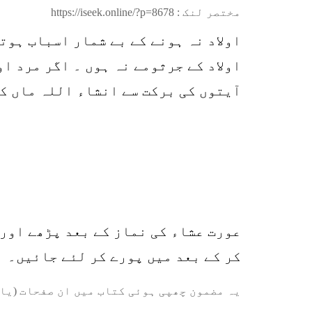
مختصر لنک :
https://iseek.online/?p=8678
اولاد نہ ہونے کے بے شمار اسباب ہوتے
اولاد کے جرثومے نہ ہوں ۔ اگر مرد ا
آیتوں کی برکت سے انشاء اللہ ماں کی گود 
کر کے بعد میں پورے کر لئے جائیں۔
یہ مضمون چھپی ہوئی کتاب میں ان صفحات (یا 