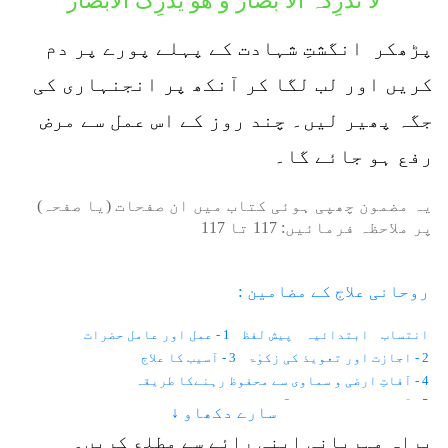
لاَ تُدْرِکُہُ الْاَ بْصَارُ وَ ھُوَ یُدْرِکُ الْابْصَارَ
پڑھکر انگشتِ شہادت کے پہلے پورے پر دم
کریں اور لب لگا کر آنکھ پر انجنہاری کی
جگہ پھیر لیں۔ چند روز کے اس عمل سے مرض
رفع ہو جائے گا۔
یہ مضمون چھپی ہوئی کتاب میں ان صفحات (یا صفحہ)
پر ملاحظہ فرمائیں:
117
تا
117
روحانی علاج کے مضامین :
انتساب
ابتدائیہ
پیش لفظ
1 - عمل اور عامل حضرات
2 - اجازت اور تعویذ کی زکوٰۃ
3 - آسیب کا علاج
4 - آفاتِ ارضی و سماوی سے محفوظ رہنےکا طریقہ
5 - آنکھوں کے امراض
6 - موتیا اور پڑبال
سارے دکھاو ↓
7 - رتوندہ یا شب کوری
8 - نگاہ کی کمزوری
9 - آنکھ کا نرسنگھا
براہِ مہربانی اپنی رائے سے مطلع کریں۔