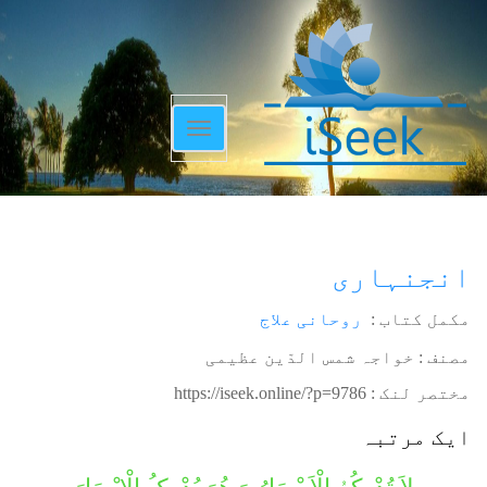
Toggle
navigation
انجنہاری
مکمل کتاب :
روحانی علاج
مصنف : خواجہ شمس الدّین عظیمی
مختصر لنک :
https://iseek.online/?p=9786
ایک مرتبہ