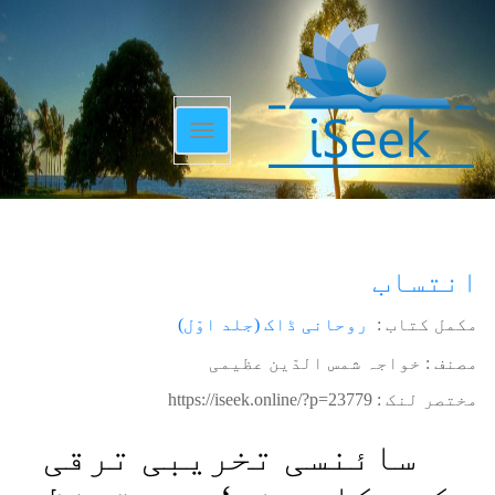
Toggle
navigation
انتساب
مکمل کتاب :
روحانی ڈاک (جلد اوّل)
مصنف : خواجہ شمس الدّین عظیمی
مختصر لنک :
https://iseek.online/?p=23779
سائنسی تخریبی ترقی