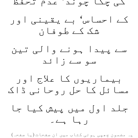
کی چکا چوند‘ عدم تحفظ
کے احساس‘ بے یقینی اور
شک کے طوفان
سے پیدا ہونے والی تین
سو سے زائد
بیماریوں کا علاج اور
مسائل کا حل روحانی ڈاک
جلد اول میں پیش کیا جا
رہا ہے۔
یہ مضمون چھپی ہوئی کتاب میں ان صفحات (یا صفحہ)