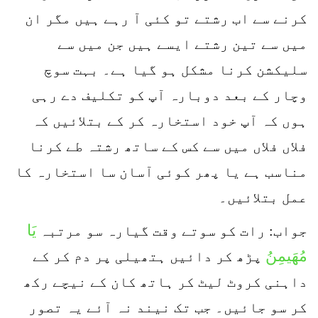
کرنے سے اب رشتے تو کئی آ رہے ہیں مگر ان
میں سے تین رشتے ایسے ہیں جن میں سے
سلیکشن کرنا مشکل ہو گیا ہے۔ بہت سوچ
وچار کے بعد دوبارہ آپ کو تکلیف دے رہی
ہوں کہ آپ خود استخارہ کر کے بتلائیں کہ
فلاں فلاں میں سے کس کے ساتھ رشتہ طے کرنا
مناسب ہے یا پھر کوئی آسان سا استخارہ کا
عمل بتلائیں۔
یَا
جواب: رات کو سوتے وقت گیارہ سو مرتبہ
مُھَیمِنُ
پڑھ کر دائیں ہتھیلی پر دم کر کے
داہنی کروٹ لیٹ کر ہاتھ کان کے نیچے رکھ
کر سو جائیں۔ جب تک نیند نہ آئے یہ تصور