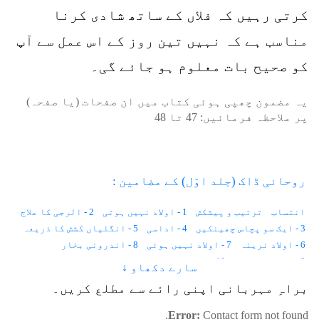
کرتی رہیں کہ فلاں کے ساتھ شادی کرنا
مناسب ہے کہ نہیں تین روز کے اس عمل سے آپ
کو صحیح بات معلوم ہو جائے گی۔
یہ مضمون چھپی ہوئی کتاب میں ان صفحات (یا صفحہ)
پر ملاحظہ فرمائیں:
47
تا
48
روحانی ڈاک (جلد اوّل) کے مضامین :
انتساب
ترتیب و پیشکش
1 - اولاد نہیں ہوتی
2 - الرجی کا علاج
3 - ایک سو پچاس چھینکیں
4 - اداسی
5 - انگلیاں کشش کا ذریعہ
6 - اولاد نرینہ
7 - اولاد نہیں ہوئی
8 - اندرونی بخار
9 - احساس کمتری
10 - استغناء اور کیلوریز
سارے دکھاو ↓
11 - انسانی وولٹیج
12 - ایک لاکھ خواہشات
براہِ مہربانی اپنی رائے سے مطلع کریں۔
13 - ایب نارمل زندگی
14 - اجمیر شریف کی حاضری
15 - آوارہ لڑکا
16 - آنکھوں کے سامنے نقطے
17 - آنکھ میں آنسو
Error:
Contact form not found.