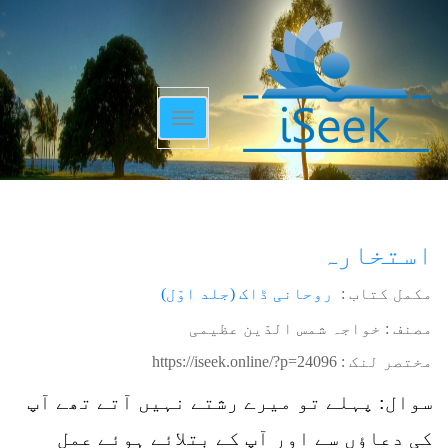
Toggle
navigation
استخارہ
مکمل کتاب :
روحانی ڈاک (جلد اوّل)
مصنف : خواجہ شمس الدّین عظیمی
مختصر لنک :
https://iseek.online/?p=24096
سوال: پہلے تو میرے رشتے نہیں آتے تھے آپ
کی دعاؤں سے اور آپ کے بتلائے ہوئے عمل