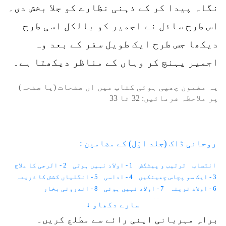
نگاہ پیدا کر کے ذہنی نظارے کو جلا بخش دی۔
اس طرح سائل نے اجمیر کو بالکل اسی طرح
دیکھا جس طرح ایک طویل سفر کے بعد وہ
اجمیر پہنچ کر وہاں کے مناظر دیکھتا ہے۔
یہ مضمون چھپی ہوئی کتاب میں ان صفحات (یا صفحہ)
پر ملاحظہ فرمائیں:
32
تا
33
روحانی ڈاک (جلد اوّل) کے مضامین :
انتساب
ترتیب و پیشکش
1 - اولاد نہیں ہوتی
2 - الرجی کا علاج
3 - ایک سو پچاس چھینکیں
4 - اداسی
5 - انگلیاں کشش کا ذریعہ
6 - اولاد نرینہ
7 - اولاد نہیں ہوئی
8 - اندرونی بخار
9 - احساس کمتری
10 - استغناء اور کیلوریز
سارے دکھاو ↓
11 - انسانی وولٹیج
12 - ایک لاکھ خواہشات
براہِ مہربانی اپنی رائے سے مطلع کریں۔