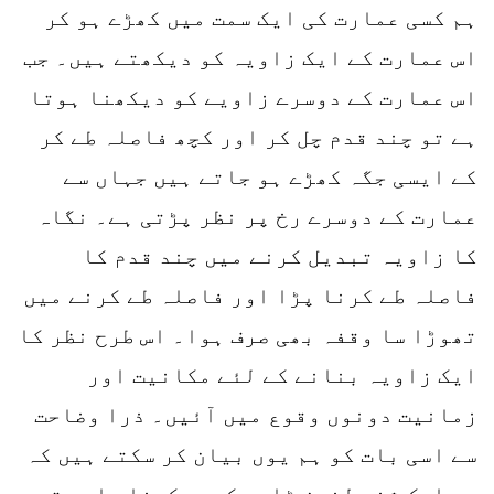
ہم کسی عمارت کی ایک سمت میں کھڑے ہو کر
اس عمارت کے ایک زاویہ کو دیکھتے ہیں۔ جب
اس عمارت کے دوسرے زاویے کو دیکھنا ہوتا
ہے تو چند قدم چل کر اور کچھ فاصلہ طے کر
کے ایسی جگہ کھڑے ہو جاتے ہیں جہاں سے
عمارت کے دوسرے رخ پر نظر پڑتی ہے۔ نگاہ
کا زاویہ تبدیل کرنے میں چند قدم کا
فاصلہ طے کرنا پڑا اور فاصلہ طے کرنے میں
تھوڑا سا وقفہ بھی صرف ہوا۔ اس طرح نظر کا
ایک زاویہ بنانے کے لئے مکانیت اور
زمانیت دونوں وقوع میں آئیں۔ ذرا وضاحت
سے اسی بات کو ہم یوں بیان کر سکتے ہیں کہ
جب ایک شخص لندن ٹاور کو دیکھنا چاہے تو