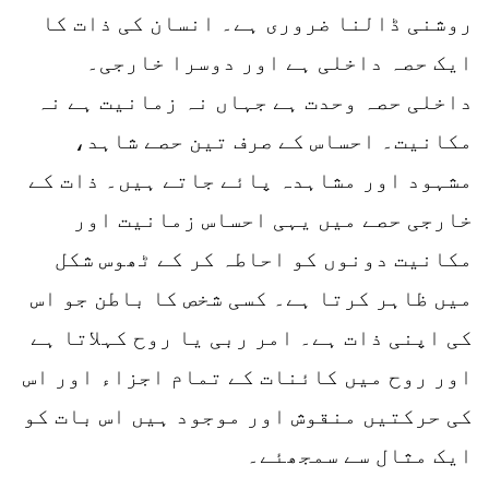
روشنی ڈالنا ضروری ہے۔ انسان کی ذات کا
ایک حصہ داخلی ہے اور دوسرا خارجی۔
داخلی حصہ وحدت ہے جہاں نہ زمانیت ہے نہ
مکانیت۔ احساس کے صرف تین حصے شاہد،
مشہود اور مشاہدہ پائے جاتے ہیں۔ ذات کے
خارجی حصے میں یہی احساس زمانیت اور
مکانیت دونوں کو احاطہ کر کے ٹھوس شکل
میں ظاہر کرتا ہے۔ کسی شخص کا باطن جو اس
کی اپنی ذات ہے۔ امر ربی یا روح کہلاتا ہے
اور روح میں کائنات کے تمام اجزاء اور اس
کی حرکتیں منقوش اور موجود ہیں اس بات کو
ایک مثال سے سمجھئے۔