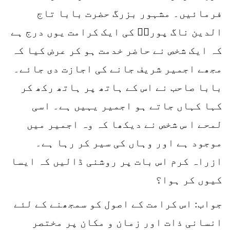
فرمائیں۔ مشہور بزرگ حضرت بابا تاج
الدین ناگ پوریؒ کی ایک کرامت یوں درج ہے
کہ ایک شخص نے حاضر خدمت ہو کر عرض کیا کہ
مجھے اجمیر شریف جانے کی اجازت دی جائے۔
بابا صاحب نے اس کے ہاتھ پر ہاتھ رکھ کر
کہا کہاں جاتے ہو اجمیر یہیں ہے۔ اسی
لمحے ا س شخص نے دیکھا کہ وہ اجمیر میں
موجود ہے اور وہاں کی سیر کر رہا ہے۔
ازراہ کرم اس بات پر روشنی ڈالیں کہ ایسا
کیوں کر ہوا؟
جواب: اس کرامت کے اصول کو سمجھنے کے لئے
انسانی ذات اور زمان و مکان پر مختصر