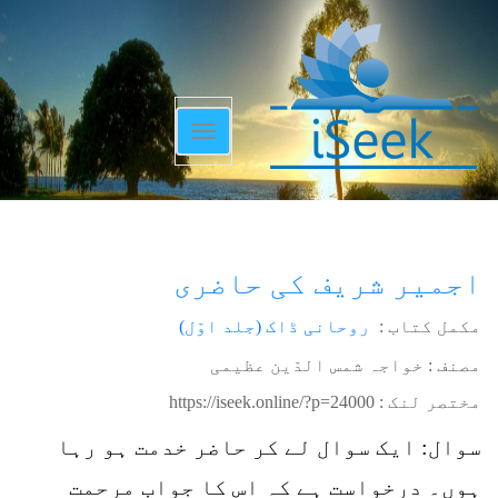
Toggle
navigation
اجمیر شریف کی حاضری
مکمل کتاب :
روحانی ڈاک (جلد اوّل)
مصنف : خواجہ شمس الدّین عظیمی
مختصر لنک :
https://iseek.online/?p=24000
سوال: ایک سوال لے کر حاضر خدمت ہو رہا
ہوں۔ درخواست ہے کہ اس کا جواب مرحمت