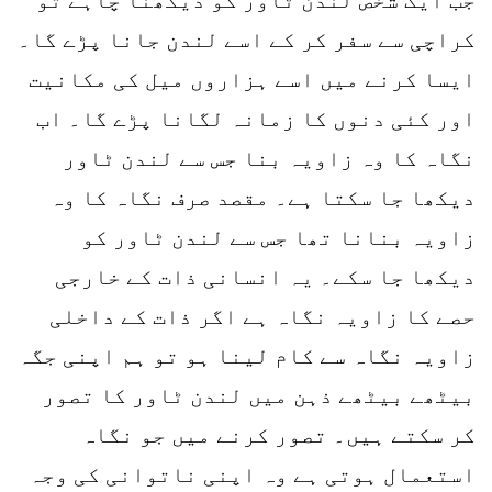
کراچی سے سفر کر کے اسے لندن جانا پڑے گا۔
ایسا کرنے میں اسے ہزاروں میل کی مکانیت
اور کئی دنوں کا زمانہ لگانا پڑے گا۔ اب
نگاہ کا وہ زاویہ بنا جس سے لندن ٹاور
دیکھا جا سکتا ہے۔ مقصد صرف نگاہ کا وہ
زاویہ بنانا تھا جس سے لندن ٹاور کو
دیکھا جا سکے۔ یہ انسانی ذات کے خارجی
حصے کا زاویہ نگاہ ہے اگر ذات کے داخلی
زاویہ نگاہ سے کام لینا ہو تو ہم اپنی جگہ
بیٹھے بیٹھے ذہن میں لندن ٹاور کا تصور
کر سکتے ہیں۔ تصور کرنے میں جو نگاہ
استعمال ہوتی ہے وہ اپنی ناتوانی کی وجہ