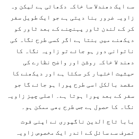
سے ایک دھندلا سا خاکہ دکھاتی ہے لیکن وہ
زاویہ ضرور بنا دیتی ہے جو ایک طویل سفر
کر کے لندن ٹاور پہنچنے کے بعد ٹاور کو
دیکھنے میں بنتا ہے اگر کسی طرح نگاہ کی
ناتوانی دور ہو جائے تو زاویہ نگاہ کا
دھند لا خاکہ روشن اور واضح نظارے کی
حیثیت اختیار کر سکتا ہے اور دیکھنے کا
مقصد بالکل اسی طرح پورا ہو جائے گا جو
سفر کے بعد پورا ہوتا ہے۔ اصلی چیز زاویہ
نگاہ کا حصول ہے جس طرح بھی ممکن ہو۔
بابا تاج الدین ناگپوری نے اپنی قوت
تصرف سے سائل کے اندر ایک مخصوص زاویہ