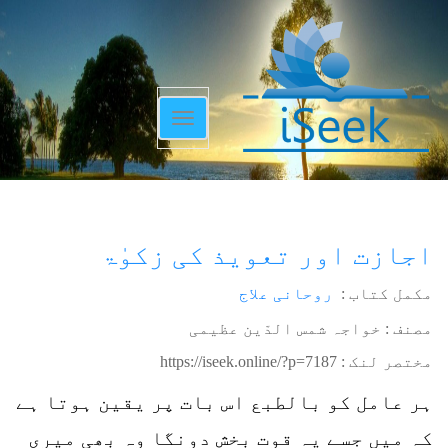
Toggle
navigation
اجازت اور تعویذ کی زکوٰۃ
مکمل کتاب :
روحانی علاج
مصنف : خواجہ شمس الدّین عظیمی
مختصر لنک :
https://iseek.online/?p=7187
ہر عامل کو بالطبع اس بات پر یقین ہوتا ہے
کہ میں جسے یہ قوت بخش دونگا وہ بھی میری