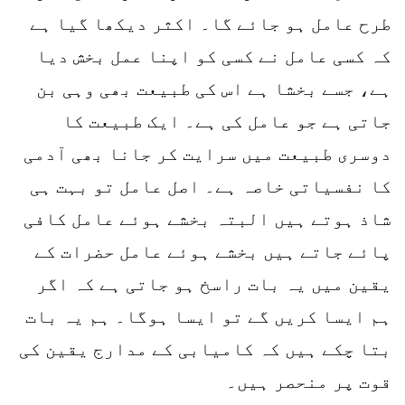
طرح عامل ہو جائے گا۔ اکثر دیکھا گیا ہے
کہ کسی عامل نے کسی کو اپنا عمل بخش دیا
ہے، جسے بخشا ہے اس کی طبیعت بھی وہی بن
جاتی ہے جو عامل کی ہے۔ ایک طبیعت کا
دوسری طبیعت میں سرایت کر جانا بھی آدمی
کا نفسیاتی خاصہ ہے۔ اصل عامل تو بہت ہی
شاذ ہوتے ہیں البتہ بخشے ہوئے عامل کافی
پائے جاتے ہیں بخشے ہوئے عامل حضرات کے
یقین میں یہ بات راسخ ہو جاتی ہے کہ اگر
ہم ایسا کریں گے تو ایسا ہوگا۔ ہم یہ بات
بتا چکے ہیں کہ کامیابی کے مدارج یقین کی
قوت پر منحصر ہیں۔