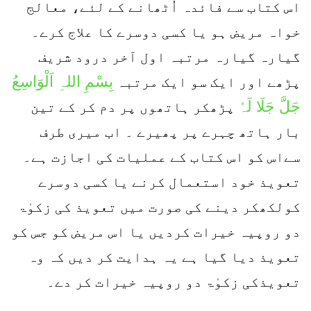
اس کتاب سے فائدہ اُٹھانے کے لئے، معالج
خواہ مریض ہو یا کسی دوسرے کا علاج کرے۔
گیارہ گیارہ مرتبہ اول آخر درود شریف
بِسْمِ اللہِ اَلْوَاسِعُ
پڑھے اور ایک سو ایک مرتبہ
جَلَّ جَلَا لَہُ
پڑھکر ہاتھوں پر دم کر کے تین
بار ہاتھ چہرے پر پھیرے ۔ اب میری طرف
سےاس کو اس کتاب کے عملیات کی اجازت ہے۔
تعویذ خود استعمال کرنے یا کسی دوسرے
کولکھکر دینے کی صورت میں تعویذ کی زکوٰۃ
دو روپیہ خیرات کردیں یا اس مریض کو جس کو
تعویذ دیا گیا ہے یہ ہدایت کر دیں کہ وہ
تعویذکی زکوٰۃ دو روپیہ خیرات کر دے۔