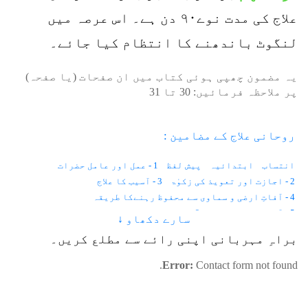
علاج کی مدت نوے۹۰ دن ہے۔ اس عرصہ میں
لنگوٹ باندھنے کا انتظام کیا جائے۔
یہ مضمون چھپی ہوئی کتاب میں ان صفحات (یا صفحہ)
پر ملاحظہ فرمائیں:
30
تا
31
روحانی علاج کے مضامین :
انتساب
ابتدائیہ
پیش لفظ
1 - عمل اور عامل حضرات
2 - اجازت اور تعویذ کی زکوٰۃ
3 - آسیب کا علاج
4 - آفاتِ ارضی و سماوی سے محفوظ رہنےکا طریقہ
5 - آنکھوں کے امراض
6 - موتیا اور پڑبال
سارے دکھاو ↓
7 - رتوندہ یا شب کوری
8 - نگاہ کی کمزوری
9 - آنکھ کا نرسنگھا
براہِ مہربانی اپنی رائے سے مطلع کریں۔
10 - آنکھ کا نا سُور
11 - بھینگا پن
12 - آنکھوں کے سامنے خون تیرتا ہو ا نظر آنا
13 - امدادِ غیبی
Error:
Contact form not found.
14 - استخارہ
15 - امتحان میں کامیابی کے لئے
16 - الرجی (ALLERGY)
17 - اختلاجِ قلب
18 - اگزیما (ECZEMA)
19 - آنتوں میں زخم
21 - آنتوں کی دق
22 - آنتوں میں خشکی