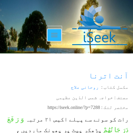
Toggle
navigation
آنت اترنا
مکمل کتاب :
روحانی علاج
مصنف : خواجہ شمس الدّین عظیمی
مختصر لنک :
https://iseek.online/?p=7288
وَ رَ فَعَ
رات کو سونے سے پہلے اکیس ۲۱ مرتبہ
دَرَ جَا تُھُمْ
پڑھکر پیٹ پر پھونک ماردیں ،