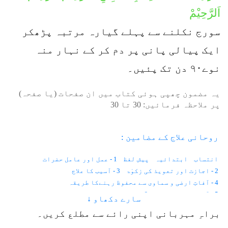
اَلرَّحِیْمْ
سورج نکلنے سے پہلے گیارہ مرتبہ پڑھکر
ایک پیالی پانی پر دم کر کے نہار منہ
نوے۹۰ دن تک پئیں۔
یہ مضمون چھپی ہوئی کتاب میں ان صفحات (یا صفحہ)
پر ملاحظہ فرمائیں:
30
تا
30
روحانی علاج کے مضامین :
انتساب
ابتدائیہ
پیش لفظ
1 - عمل اور عامل حضرات
2 - اجازت اور تعویذ کی زکوٰۃ
3 - آسیب کا علاج
4 - آفاتِ ارضی و سماوی سے محفوظ رہنےکا طریقہ
5 - آنکھوں کے امراض
6 - موتیا اور پڑبال
سارے دکھاو ↓
7 - رتوندہ یا شب کوری
8 - نگاہ کی کمزوری
9 - آنکھ کا نرسنگھا
براہِ مہربانی اپنی رائے سے مطلع کریں۔
10 - آنکھ کا نا سُور
11 - بھینگا پن