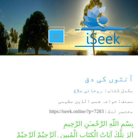
Toggle
navigation
آنتوں کی دق
مکمل کتاب :
روحانی علاج
مصنف : خواجہ شمس الدّین عظیمی
مختصر لنک :
https://iseek.online/?p=7283
بِسْمِ اللّهِ الرَّحْمـَنِ الرَّحِيمِ
الرٰ تِلْكَ آيَاتُ الْكِتَابِ الْمُبِينِ۔اَلرَّحِیْمْ اَلرَّحِیْمْ