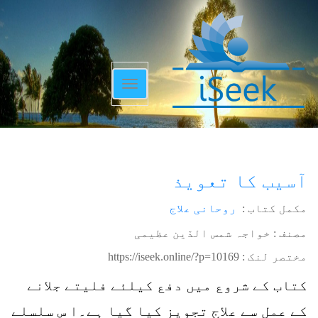
Toggle
navigation
آسیب کا تعویذ
مکمل کتاب :
روحانی علاج
مصنف : خواجہ شمس الدّین عظیمی
مختصر لنک :
https://iseek.online/?p=10169
کتاب کے شروع میں دفع کیلئے فلیتے جلانے
کے عمل سے علاج تجویز کیا گیا ہے۔ا س سلسلے