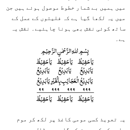
میں ہمیں بے شمار خطوط موصول ہوئے ہیں جن
میں یہ لکھا گیا ہے کہ فلیتوں کے عمل کے
ساتھ کوئی نقش بھی ہونا چاہئیے۔ نقش یہ
ہے۔
یہ تعویذ کسی مومی کاغذ پر لکھ کر موم
جامہ کر کے مریض کے گلے میں ڈال دیں،