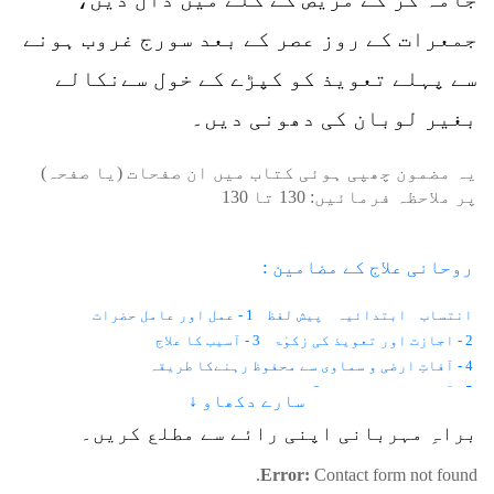
جمعرات کے روز عصر کے بعد سورج غروب ہونے
سے پہلے تعویذ کو کپڑے کے خول سےنکالے
بغیر لوبان کی دھونی دیں۔
یہ مضمون چھپی ہوئی کتاب میں ان صفحات (یا صفحہ)
پر ملاحظہ فرمائیں:
130
تا
130
روحانی علاج کے مضامین :
انتساب
ابتدائیہ
پیش لفظ
1 - عمل اور عامل حضرات
2 - اجازت اور تعویذ کی زکوٰۃ
3 - آسیب کا علاج
4 - آفاتِ ارضی و سماوی سے محفوظ رہنےکا طریقہ
5 - آنکھوں کے امراض
6 - موتیا اور پڑبال
سارے دکھاو ↓
7 - رتوندہ یا شب کوری
8 - نگاہ کی کمزوری
9 - آنکھ کا نرسنگھا
براہِ مہربانی اپنی رائے سے مطلع کریں۔
10 - آنکھ کا نا سُور
11 - بھینگا پن
12 - آنکھوں کے سامنے خون تیرتا ہو ا نظر آنا
13 - امدادِ غیبی
Error:
Contact form not found.
14 - استخارہ
15 - امتحان میں کامیابی کے لئے