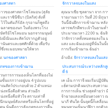
องศาสดา
จักรวาลจบลงในแสง
องราวของศาสดาโซโลมอน (สุลัย
คุณนาเชีย ซุลตานา จาก การ
และราชินีซีบา (บิลกิส) ดังที่
รายงานมาว่า วันที่ 20 มิถุ
 ไว้ในคัมภีร์อัล กุรอานก็พูดถึง
วันนี้ฉันฝึกการเข้าฌาน หลั
ฉลาดของนก ในท้องพระโรง
เคารพภักดีพระเจ้าในยามค่ำ
ษัตริย์โซโลมอน นอกจากมนุษย์
ประมาณเวลา 22.00 น. ฉัน
ยังมีณินและสัตว์ปรากฏตัวอยู่
ว่าจักรวาลทั้งหมดจมลงใน 
นันดรและยศศักดิ์ด้วย เพื่อรับ
แสง และฉันเองอยู่ที่นั่นในนั
ี่ซึ่งจะมอบหมายให้พวก
การเริ่มเข้าฌาน ฉันอ่า
ง:
นกของศาสดา
อ้างอิง:
จักรวาลจบลงในแสง
เภทของการเข้าฌาน
ประสบการณ์ระหว่างหลักสู
ที่ 6
วนการการมองเห็นโลกที่มองไม่
นขั้นแรกวางอยู่บน 4 รูปแบบ
เค เอ็น การาจี ผมเริ่มปฏิบัต
าณสัตว์ประกอบด้วย 2 ตำแหน่ง
ะฮ์ตามปกติ ผมประสบความส
่งหนึ่งคือตัวตน ส่วนอีก
การการเห็น ช่วงสุดท้ายว่า มีจ
่งหนึ่งคือหัวใจ ตราบเท่าที่
จ้าฉายแสงเหมือนดวงดาว ณ
นึกมนุษย์สังเกตหรือเห็นโลกที่อยู่
นาภี ทันใด นั้นจุดนี้ก็เคลื่อน
ตน นั่นคือการสังเกตของการตื่น
หมุนทวนเข็มนาฬิกา ยกตัวอย