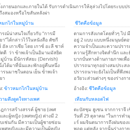
ั้งภายนอกและภายในได้ รับการดำเนินการให้ลุล่วงไปโดยระบบป
ึงสมองหรือไขสันหลังผ่า
หมกไก่ในหมู่บ้าน
ชีวิตคือข้อมูล
ารณ์น่าสนใจเกี่ยวกับ “การมี
ตามการสังเกตโดยทั่วๆ ไป มีว
ขา”ได้กล่าวไว้ในหนังสือ ตัซกี
อยู่ 2 แบบ แบบหนึ่งมนุษย์
์ อัล เกาเชีย โดย เกาซ์ อะลี ชาห์
ความจำเป็นและความปราร
ัตตี ว่า ข้าพเจ้าเป็นอิมามมัสยิด
ความรู้สึกทางจิตสำนึก และยั
ู่บ้าน มีนักรหัสยะ (Dervish)
บากบั่นทางด้านกายภาพเพื่
่งได้มาที่นั่นและพักอยู่คืนหนึ่ง
ปรารถนาทุกอย่างสมประสง
การนมาชในตอน เย็น ข้าพเจ้า
ปรารถนาจะยังไม่เป็นที่พึง
เขา
อวัยวะส่วนต่างๆ ของร่างกา
ง:
ข้าวหมกไก่ในหมู่บ้าน
อ้างอิง:
ชีวิตคือข้อมูล
ามดึงดูดใจทางเพศ
เทียนกับหลอดไฟ
การสร้างสรรค์ ผู้ชาย (เพศ
ตะบัสชุม ฮูเซน จากการาจี เ
และผู้หญิง (เพศหญิง) ต่างมี 2
วันที่ 29 ตุลาคม “ในการทำ
เช่นกัน มีความเป็นผู้ชายซ่อน
ะร์ ผมจินตนาการถึงฝนขอ
นเพศหญิงและมีความเป็นผู้หญิง
พอดู แต่หลัง จากนั้นร่างกาย