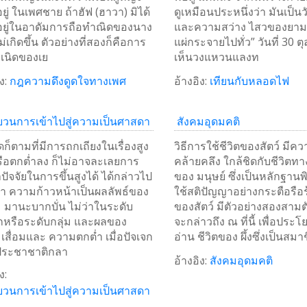
ยู่ ในเพศชาย ถ้าฮัฟ (ฮาวา) มิได้
ดูเหมือนประหนึ่งว่า มันเป็นว
อยู่ในอาดัมการถือทำณิดของนาง
และความสว่าง ไสวของยามก
ม่เกิดขึ้น ตัวอย่างที่สองก็คือการ
แผ่กระจายไปทั่ว” วันที่ 30 
ำเนิดของเย
เห็นวงแหวนแลงท
ง:
กฎความดึงดูดใจทางเพศ
อ้างอิง:
เทียนกับหลอดไฟ
วนการเข้าไปสู่ความเป็นศาสดา
สังคมอุดมคติ
ใดก็ตามที่มีการถกเถียงในเรื่องสูง
วิธีการใช้ชีวิตของสัตว์ มีค
รือตกต่ำลง ก็ไม่อาจละเลยการ
คล้ายคลึง ใกล้ชิดกับชีวิตท
ปัจจัยในการขึ้นสูงได้ ได้กล่าวไป
ของ มนุษย์ ซึ่งเป็นหลักฐานพ
่า ความก้าวหน้าเป็นผลลัพธ์ของ
ใช้สติปัญญาอย่างกระตือรือ
 มานะบากบั่น ไม่ว่าในระดับ
ของสัตว์ มีตัวอย่างสองสามตั
กหรือระดับกลุ่ม และผลของ
จะกล่าวถึง ณ ที่นี้ เพื่อประโ
สื่อมและ ความตกต่ำ เมื่อปัจเจก
อ่าน ชีวิตของ ผึ้งซึ่งเป็นสม
ประชาชาติกลา
อ้างอิง:
สังคมอุดมคติ
ง:
วนการเข้าไปสู่ความเป็นศาสดา