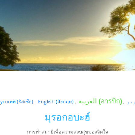
العربية
(
อารบิก
)
усский
(
รัสเซีย
)
English
(
อังกฤษ
)
มุรอกอบะฮ์
การทำสมาธิเพื่อความสงบสุขของจิตใจ