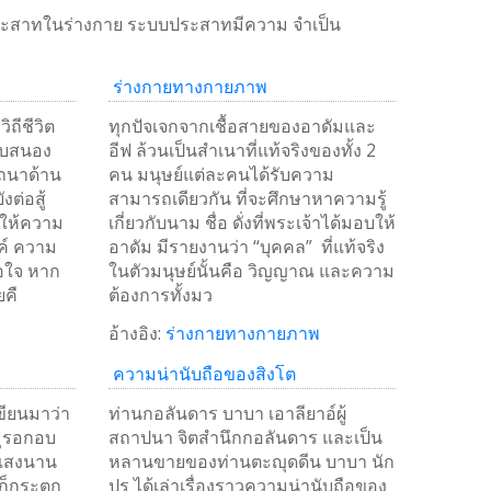
ระสาทในร่างกาย ระบบประสาทมีความ จำเป็น
ร่างกายทางกายภาพ
ิถีชีวิต
ทุกปัจเจกจากเชื้อสายของอาดัมและ
ตอบสนอง
อีฟ ล้วนเป็นสำเนาที่แท้จริงของทั้ง 2
ถนาด้าน
คน มนุษย์แต่ละคนได้รับความ
งต่อสู้
สามารถเดียวกัน ที่จะศึกษาหาความรู้
อให้ความ
เกี่ยวกับนาม ชื่อ ดั่งที่พระเจ้าได้มอบให้
ค์ ความ
อาดัม มีรายงานว่า “บุคคล” ที่แท้จริง
พอใจ หาก
ในตัวมนุษย์นั้นคือ วิญญาณ และความ
ยคื
ต้องการทั้งมว
อ้างอิง:
ร่างกายทางกายภาพ
ความน่านับถือของสิงโต
ขียนมาว่า
ท่านกอลันดาร บาบา เอาลียาอ์ผู้
มุรอกอบ
สถาปนา จิตสำนึกกอลันดาร และเป็น
งแสงนาน
หลานขายของท่านตะญุดดีน บาบา นัก
ก็กระตุก
ปูร ได้เล่าเรื่องราวความน่านับถือของ