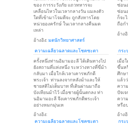
Weibo
ของ การระวังภัย แถวทหารจะ
ซ่อนอ
เคลื่อนไหวในเวลากลางวัน แมลงตัว
ซ่อน
ใดที่เข้ามาโจมตีจะ ถูกสังหารโดย
ก็จะไ
หน่วยองครักษ์ ในเวลากลางคืนมด
ถือก
เหล่า
อ้างอิ
อ้างอิง:
มดนักวิทยาศาสตร์
ความเฉลียวฉลาดและโชคซะตา
กระบ
ครั้งหนึ่งท่านอิมามอะลี ได้เดินทางไป
เมื่อ
ยังสถานที่แห่งหนึ่ง ระหว่างทางที่ขี่ม้า
ขึ้นห
กลับมา เมื่อใกล้เวลาเคารพภักดี
ศึกษา
พระเจ้า ท่านลงจากหลังม้าและให้
แล้วว
ชายสติไม่เต็มบาท ที่เดินผ่านมาถือ
ความ
บังเหียนม้าไว้ เมื่อชายผู้นั้นตกลง ท่า
ปัจเจ
นอิมามอะลี จึงเคารพภักดีพระเจ้า
ความเ
อย่างหมกมุ่นเห
หรือ
อ้างอิง:
อ้างอิ
ความเฉลียวฉลาดและโชคซะตา
กระบ