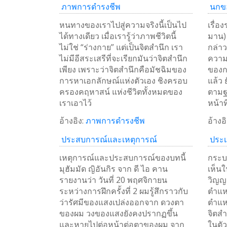
ภาพการดำรงชีพ
นกข
หนทางของเราไปสู่ความจริงนี้เป็นไป
เรื่
ได้ทางเดียว เมื่อเรารู้ว่าภาพชีวิตนี้
มาน) 
ไม่ใช่ “ร่างกาย” แต่เป็นจิตสำนึก เรา
กล่าว
ไม่มีอีสระเสรีที่จะเรียกมันว่าจิตสำนึก
ความ
เพียง เพราะว่าจิตสำนึกคือมัชฉิมของ
ของก
การหาเอกลักษณ์แห่งตัวเอง ชิงครอบ
แล้ว 
ครองคฤหาสน์ แห่งชีวิตทั้งหมดของ
ตามฐา
เราเอาไว้
หน้าท
อ้างอิง:
ภาพการดำรงชีพ
อ้างอิ
ประสบการณ์และเหตุการณ์
ประ
เหตุการณ์และประสบการณ์ของบทนี้
กระบ
มุฮัมมัด ญิอันกิร จาก ดี ไอ คาน
เห็นใ
รายงานว่า วันที่ 20 พฤศจิกายน
วิญญ
ระหว่างการฝึกครั้งที่ 2 ผมรู้สึกราวกับ
ตำแหน
ว่ารัศมีของแสงเปล่งออกจาก ดวงตา
ตำแหน
ของผม วงของแสงยังคงปรากฏขึ้น
จิตสำ
และหายไปต่อหน้าต่อตาของผม จาก
ในตัว