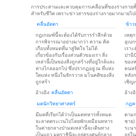
การประสานและควบคุมการเคลื่อนที่ของร่างกายท
สำหรับชีวิต เพราะข่าวสารของร่างกายมากมายไปถ
คลื่นอัตตา
ข้าว
กฎเกณฑ์นี้จะต้องได้รับการรำลึกด้วย
เหตุก
การพิจารณาอย่างมากว่า ความ คิด
อุเบก
เกือบทั้งหมดที่มาสู่จิตใจ ไม่ได้
เราะฮ
เกี่ยวข้องกับเรื่องส่วนตัวของเรา สิ่ง
ปานีป
เหล่านี้เป็นของสิ่งถูกสร้างที่อยู่ใกล้และ
ของหม
ห่างไกลออกไป ซึ่งปรากฏอยู่ ณ ที่แห่ง
คนหนึ
ใดแห่ง หนึ่งในจักรวาล มโนคติของสิ่ง
หลัง
ถูกสร้า
เชิญ
113
อ้างอิง:
คลื่นอัตตา
อ้างอิ
SHARES
มดนักวิทยาศาสตร์
กฎคว
Facebook
มีมดที่เรียกได้ว่าเป็นมดทหารทั้งหมด
ตามกฎ
Twitter
จะลาดตระเวนไปโดยพักเหมือนทหาร
ชาย) 
ในค่ายกลางป่ามดเหล่านี้จะเดินทาง
ระนาบ
WhatsApp
เป็นแถว มดราชินีจะอยู่ตรงศูนย์กลาง
อยู่ใ