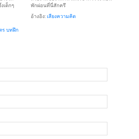
ึ่งเด็กๆ
พักผ่อนที่นี่สักครึ
อ้างอิง:
เสียงความคิด
ตร บทฝึก