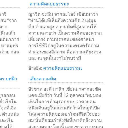
ความคิดแบบธรรมะ
าจี
ญาวิด ซะลีม จากละโอร์ เขียนมาว่า
นายน “จาก
“ท่านได้แห้เห็นถึงความคิด 2 แง่มุม
งจาก
คือ ต่ำและสูง ความคิดที่สูง ท่านให้
คืนแล้ว
ความหมายว่า เป็นความคิดของความ
จินตนาการ
เที่ยงตรง ตามทรรศนะของศาสนา
มหาสมุทร
การใช้ชีวิตอยู่ในความเคร่งครัดตาม
้นด้วย ก่อน
คำสอนของอิสลาม คือความเที่ยงตรง
และ ณ จุดนั้นเราไม่พบว่ามี
อ้างอิง:
ความคิดแบบธรรมะ
ตร บทฝึก
เสียงความคิด
อิรชาด อะลี มาลิก เขียนมาจากอะชัด
ิมุรอกอบ
แคซเมียร์ว่า วันที่ 12 ตุลาคม “ผมมอง
ำเร็จใน
เห็นในการทำมุรอกอบะ ว่าชายคน
ุดที่เจิด
หนึ่งเดินอยู่ในสถานที่กว้างใหญ่ที่เปิด
 ตำแหน่ง
โล่ง ความคิดของเขาโจมตีจิตใจของ
และเริ่ม
ผม นั่นคือผมกำลังฟังที่เขาคิดถึงความ
่างได้
สวยงามของโลกนี้ และเขาควรจะนอน