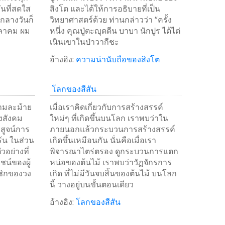
ันที่สดใส
สิงโต และได้ให้การอธิบายที่เป็น
ลางวันก็
วิทยาศาสตร์ด้วย ท่านกล่าวว่า “ครั้ง
ตุลาคม ผม
หนึ่ง คุณปู่ตะญุดดีน บาบา นักปูร ได้ไต่
เนินเขาในป่าวากีชะ
อ้างอิง:
ความน่านับถือของสิงโต
โลกของสีสัน
วามละม้าย
เมื่อเราคิดเกี่ยวกับการสร้างสรรค์
างสังคม
ใหม่ๆ ที่เกิดขึ้นบนโลก เราพบว่าใน
ิสูจน์การ
ภายนอกแล้วกระบวนการสร้างสรรค์
ร้น ในส่วน
เกิดขึ้นเหมือนกัน นั่นคือเมื่อเรา
วอย่างที่
พิจารณาไตร่ตรอง ดูกระบวนการแตก
ยชน์ของผู้
หน่อของต้นไม้ เราพบว่าวัฏจักรการ
าชิกของวง
เกิด ที่ไม่มีวันจบสิ้นของต้นไม้ บนโลก
นี้ วางอยู่บนขั้นตอนเดียว
อ้างอิง:
โลกของสีสัน