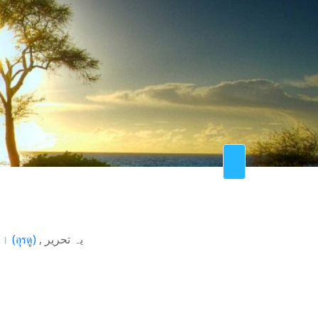
اردو
(
อุรดู
)
یہ تحریر