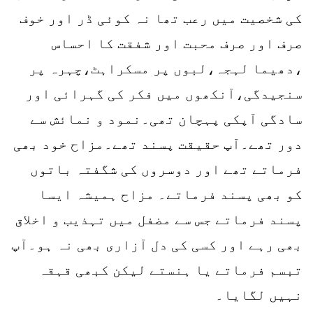
کی شخصیت میں رعب تھا نہ کوئی ڈر اور خوف
صرف اور صرف محبت اور شفقت کا احساس
،دھیما لہجہ،لبوں پر مسکراہٹ،چہرہ پر
سنجیدگی،آنکھوں میں فکر کی گہرائی اور
سادگی آپکی پہچان تھی۔نمود و نمائش سے
دور تھے۔آپ حقیقت پسند تھے۔مزاح خود بھی
فرماتے تھے اور دوسروں کی شگفتہ باتوں
کو بھی پسند فرماتے۔ مزاح ہمیشہ ایسا
پسند فرماتے جس سے مضفل میں تہذیب و اخلاق
بھی رہے اور کسی کی دل آزاری بھی نہ ہو۔آپ
تبسم فرماتے یا ہنستے لیکن کبھی قہقہ
نہیں لگایا۔