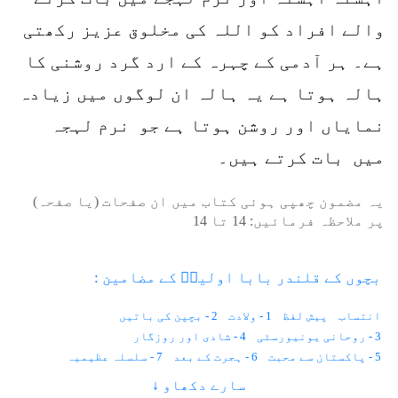
والے افراد کو اللہ کی مخلوق عزیز رکھتی
ہے۔ ہر آدمی کے چہرہ کے ارد گرد روشنی کا
ہالہ ہوتا ہے یہ ہالہ ان لوگوں میں زیادہ
نمایاں اور روشن ہوتا ہے جو نرم لہجہ
میں بات کرتے ہیں۔
یہ مضمون چھپی ہوئی کتاب میں ان صفحات (یا صفحہ)
پر ملاحظہ فرمائیں:
14
تا
14
بچوں کے قلندر بابا اولیاؒ کے مضامین :
انتساب
پیش لفظ
1 - ولادت
2 - بچپن کی باتیں
3 - روحانی یونیورسٹی
4 - شادی اور روزگار
5 - پاکستان سے محبت
6 - ہجرت کے بعد
7 - سلسلہ عظیمیہ
9 - روشنی کا ہالہ
سارے دکھاو ↓
8 - نظم و ضبط
10 - دسترخوان