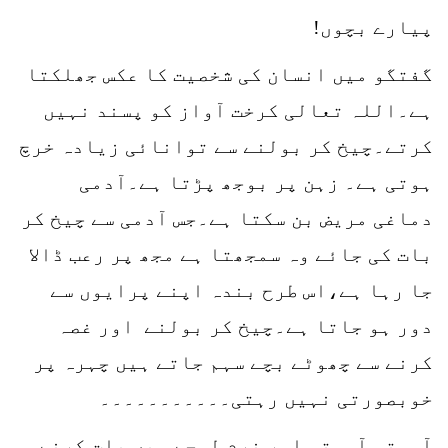
پیارے بچوں!
گفتگو میں انسان کی شخصیت کا عکس جھلکتا
ہے۔اللہ تعالی کرخت آواز کو پسند نہیں
کرتے۔چیخ کر بولنے سے توانائی زیادہ خرچ
ہوتی ہے۔ زہن پر بوجھ پڑتا ہے۔آدمی
دماغی مریض بن سکتا ہے۔جس آدمی سے چیخ کر
بات کی جائے وہ سمجھتا ہے مجھ پر رعب ڈالا
جا رہا ہے،اس طرح بندہ اپنے پرایوں سے
دور ہو جاتا ہے۔چیخ کر بولنے اور غصہ
کرنے سے چھوٹے بچے سہم جاتے ہیں چہرہ پر
خوبصورتی نہیں رہتی۔۔۔۔۔۔۔۔۔۔۔
آہستہ آہستہ اور نرم لہجے میں بات کرنے