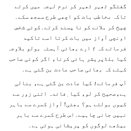
گفتگو ٹھہر ٹھہر کر نرم لہجہ میں کرتے
تاکہ مخاطب بات کو اچھی طرح سمجھ سکے۔
چیخ کر بلانے کو نا پسند کرتے۔کوئی شخص
اونچی آواز میں بات کرتا اسے تاکید
فرماتے کہ ؛ ارے بھائی آہستہ بولو بلاوجہ
کیا بلڈپریشر ہائی کرنا، اگر کوئی صاحب
کہتے کہ بھائی صاحب عادت بن گئی ہے۔
آپ فرماتے؛ کیا عادت بن گئی ہے، بنالی
ہے،صحیح کر لو، کیا ٖفائدہ اتنی زور سے
کیوں بولتے ہو؟ بھئی! آواز کمرے سے باہر
نہیں جانی چاہیے۔اس طرح کمرے سے باہر
بیٹھے لوگوں کو پریشانی ہوتی ہے۔