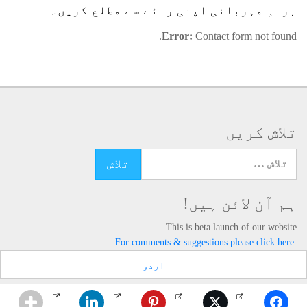
براہِ مہربانی اپنی رائے سے مطلع کریں۔
11 - بچوں سے محبت
12 - جذبات کا احترام
13 - دوستوں کی محفل
14 - مصنف اور شاعر
15 - روحانی سائنسدان
16 - ارشادات
Error:
Contact form not found.
تلاش کریں
تلاش کرنے کے لئے یہاں ٹائپ کریں
ہم آن لائن ہیں!
This is beta launch of our website.
For comments & suggestions please click here.
اردو