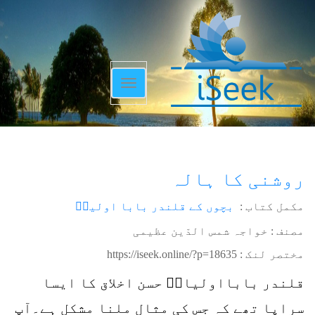
Toggle
navigation
روشنی کا ہالہ
مکمل کتاب :
بچوں کے قلندر بابا اولیاؒ
مصنف : خواجہ شمس الدّین عظیمی
مختصر لنک :
https://iseek.online/?p=18635
قلندر بابااولیاءؒ حسن اخلاق کا ایسا
سراپا تھے کہ جس کی مثال ملنا مشکل ہے۔آپ