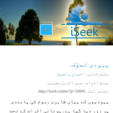
Toggle
navigation
یہودی تصوّف
مکمل کتاب :
احسان و تصوف
مصنف : خواجہ شمس الدین عظیمی
مختصر لنک :
https://iseek.online/?p=19896
یہودیوں کے یہاں ظاہری رسوم کی پابندی
پر زور دیا گیا ہے۔یونانی اثرات کے تحت