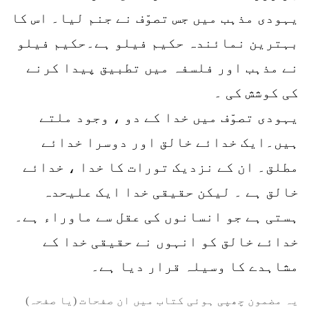
یہودی مذہب میں جس تصوّف نے جنم لیا۔ اس کا
بہترین نمائندہ حکیم فیلو ہے۔حکیم فیلو
نے مذہب اور فلسفہ میں تطبیق پیدا کرنے
کی کوشش کی ۔
یہودی تصوّف میں خدا کے دو ، وجود ملتے
ہیں۔ایک خدائے خالق اور دوسرا خدائے
مطلق۔ ان کے نزدیک تورات کا خدا ، خدائے
خالق ہے ۔ لیکن حقیقی خدا ایک علیحدہ
ہستی ہے جو انسانوں کی عقل سے ماوراء ہے۔
خدائے خالق کو انہوں نے حقیقی خدا کے
مشاہدے کا وسیلہ قرار دیا ہے۔
یہ مضمون چھپی ہوئی کتاب میں ان صفحات (یا صفحہ)