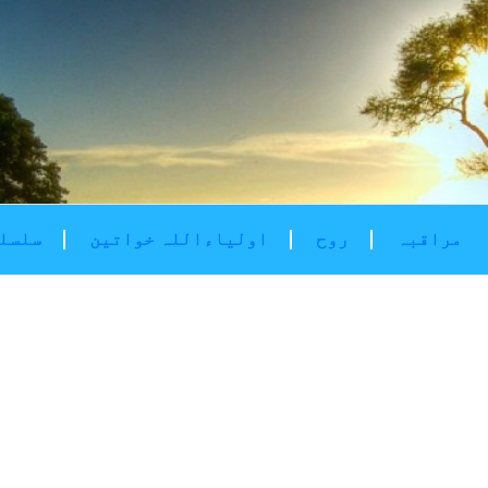
مراقبہ
روح
اولیاءاللہ خواتین
سلسلۂ