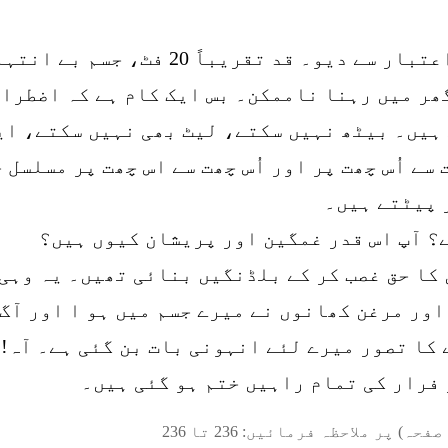
شکل و صورت میں انسان، ڈیل ڈول کے اعتبا
ھر میں رہنا ناممکن۔ بس ایک کام ہے کہ اضطرار
ے ہیں۔ بیٹھ نہیں سکتے، لیٹ بھی نہیں سکتے، ای
ے اُس چھت پر اور اُس چھت سے اس چھت پر مسلسل 
 پیٹتے ہیں۔
ے؟ آپ اس قدر غمگین اور پریشان کیوں ہیں؟
 کا حق غصب کر کے بلڈنگیں بنائی تھیں۔ یہ وہی
ر مرغن کھانوں نے میرے جسم میں ہو ا اور آگ ب
کا تصور میرے لئے انہونی بات بن گئی ہے۔ آہ! آ
فرار کی تمام راہیں ختم ہو گئی ہیں۔
صفحہ) پر ملاحظہ فرمائیں:
236
تا
236