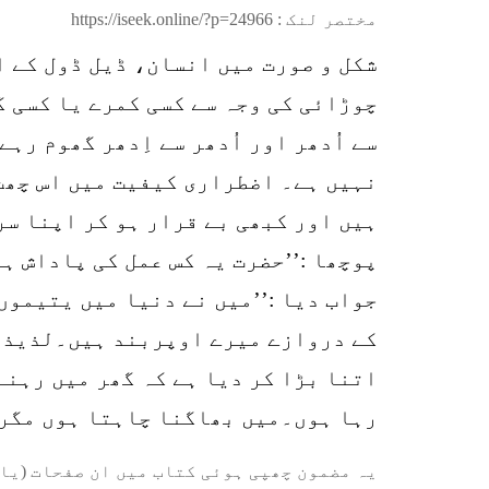
مختصر لنک :
https://iseek.online/?p=24966
چوڑائی کی وجہ سے کسی کمرے یا کسی گ
سے اُدھر اور اُدھر سے اِدھر گھوم رہ
نہیں ہے۔ اضطراری کیفیت میں اس چھت س
ہیں اور کبھی بے قرار ہو کر اپنا سر
پوچھا :’’حضرت یہ کس عمل کی پاداش ہ
جواب دیا :’’میں نے دنیا میں یتیموں
کے دروازے میرے اوپربند ہیں۔لذیذ او
اتنا بڑا کر دیا ہے کہ گھر میں رہنے 
رہا ہوں۔میں بھاگنا چاہتا ہوں مگر 
یہ مضمون چھپی ہوئی کتاب میں ان صفحات (یا 