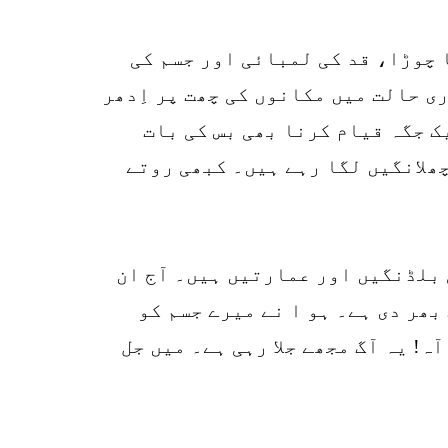
r
p
ر سے دیو۔ قد تقریباً 20 فٹ، جسم بے انتہا چوڑا، قد کی لمبائی اور جسم کی
o
ی حالت میں مکانوں کی چھت پر اِدھر
ک جگہ قیام کرنا بھی بس کی بات
چھلانگیں لگا رہے ہیں۔ کبھی روتے
 بلڈنگیں اور عمارتیں ہیں۔ آج ان
ھر دی ہے۔ ہو ا نے میرے جسم کو
ہ! یہ آگ مجھے جلا رہی ہے۔ میں جل