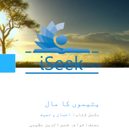
یتیموں کا مال
مکمل کتاب :
احسان و تصوف
مصنف : خواجہ شمس الدین عظیمی