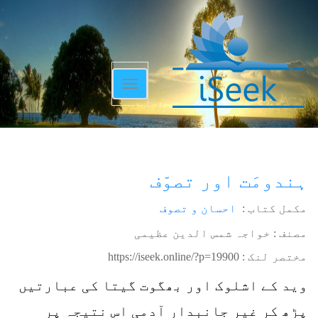
Toggle
navigation
ہندومَت اور تصوّف
مکمل کتاب :
احسان و تصوف
مصنف : خواجہ شمس الدین عظیمی
مختصر لنک :
https://iseek.online/?p=19900
وید کے اشلوک اور بھگوت گیتا کی عبارتیں
پڑھ کر غیر جانبدار آدمی اس نتیجہ پر