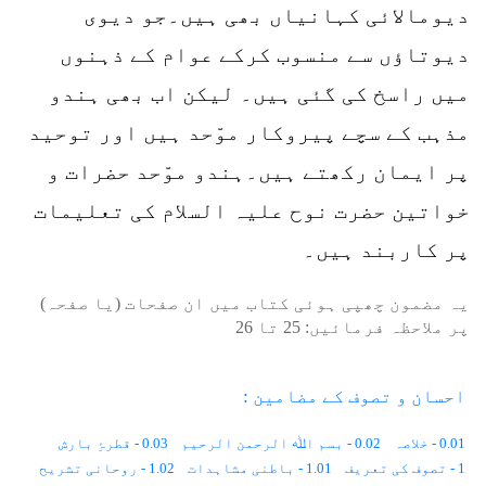
دیومالائی کہانیاں بھی ہیں۔جو دیوی
دیوتاؤں سے منسوب کرکے عوام کے ذہنوں
میں راسخ کی گئی ہیں۔ لیکن اب بھی ہندو
مذہب کے سچے پیروکار موّحد ہیں اور توحید
پر ایمان رکھتے ہیں۔ہندو موّحد حضرات و
خواتین حضرت نوح علیہ السلام کی تعلیمات
پر کاربند ہیں۔
یہ مضمون چھپی ہوئی کتاب میں ان صفحات (یا صفحہ)
پر ملاحظہ فرمائیں:
25
تا
26
احسان و تصوف کے مضامین :
0.01 - خلاصہ
0.02 - بسم اﷲ الرحمن الرحیم
0.03 - قطرۂِ بارش
1 - تصوف کی تعریف
1.01 - باطنی مشاہدات
1.02 - روحانی تشریح