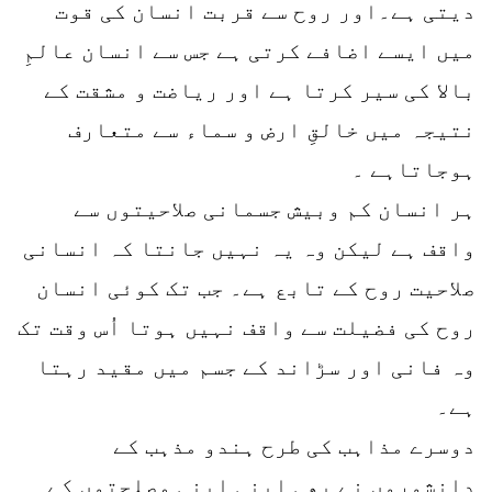
دیتی ہے۔اور روح سے قربت انسان کی قوت
میں ایسے اضافے کرتی ہے جس سے انسان عالمِ
بالا کی سیر کرتا ہے اور ریاضت و مشقت کے
نتیجہ میں خالقِ ارض و سماء سے متعارف
ہوجاتاہے ۔
ہر انسان کم وبیش جسمانی صلاحیتوں سے
واقف ہے لیکن وہ یہ نہیں جانتا کہ انسانی
صلاحیت روح کے تابع ہے۔ جب تک کوئی انسان
روح کی فضیلت سے واقف نہیں ہوتا اُس وقت تک
وہ فانی اور سڑاند کے جسم میں مقید رہتا
ہے۔
دوسرے مذاہب کی طرح ہندو مذہب کے
دانشوروں نے بھی اپنی اپنی مصلحتوں کے