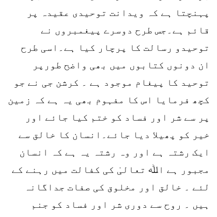
پہنچتا ہے کہ ویدانت توحیدی عقیدہ پر
قائم ہے۔جس طرح دوسرے پیغمبروں نے
توحیدو رسالت کا پرچار کیا ہے۔اسی طرح
ان دونوں کتابوں میں بھی واضح طورپر
توحید کا پیغام موجود ہے ۔ کرشن جی نے جو
کچھ فرمایا اس کا مفہوم بھی یہ ہے کہ زمین
پر سے شر اور فساد کو ختم کیا جائے اور
خیر کو پھیلا دیا جائے۔انسان کا خالق سے
ایک رشتہ ہے اور وہ رشتہ یہ ہے کہ انسان
مجبور ہے اﷲ تعالیٰ کی کفالت میں رہنے کے
لئے ۔ خالق اور مخلوق کی صفات جداگانہ
ہیں ۔ روح سے دوری شر اور فساد کو جنم