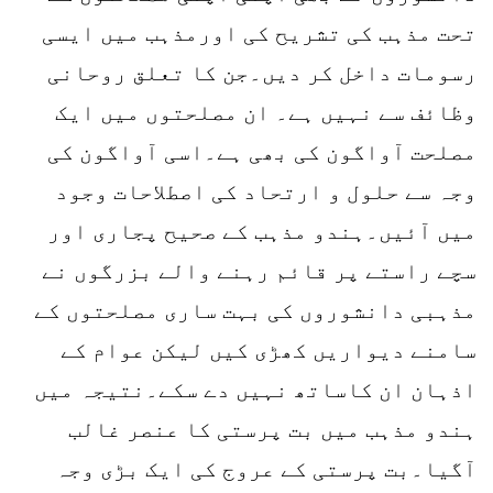
تحت مذہب کی تشریح کی اورمذہب میں ایسی
رسومات داخل کر دیں۔جن کا تعلق روحانی
وظائف سے نہیں ہے۔ ان مصلحتوں میں ایک
مصلحت آواگون کی بھی ہے۔اسی آواگون کی
وجہ سے حلول و ارتحاد کی اصطلاحات وجود
میں آئیں۔ہندو مذہب کے صحیح پجاری اور
سچے راستے پر قائم رہنے والے بزرگوں نے
مذہبی دانشوروں کی بہت ساری مصلحتوں کے
سامنے دیواریں کھڑی کیں لیکن عوام کے
اذہان ان کاساتھ نہیں دے سکے۔نتیجہ میں
ہندو مذہب میں بت پرستی کا عنصر غالب
آگیا۔بت پرستی کے عروج کی ایک بڑی وجہ