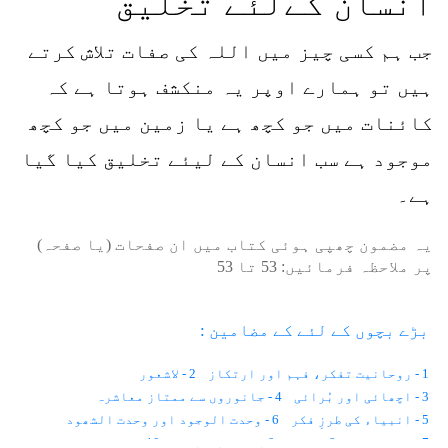
انسان کےلئے تخلیق
جب ہم کسی چیز میں اللہ کی صفات تلاش کرتے
ہیں تو ہمارے اوپر یہ منکشف ہوتا ہے کہ
کائنات میں جو کچھ ہے یا زمین میں جو کچھ
موجود ہے سب انسان کے لیئے تخلیق کیا گیا
ہے۔
یہ مضمون چھپی ہوئی کتاب میں ان صفحات (یا صفحہ)
پر ملاحظہ فرمائیں:
53
تا
53
بڑے بچوں کے لئے کے مضامین :
1 - روحانیت تفکر، فہم اور ارتکاز
2 - لاشعور
3 - اچھائی اور بُرائی
4 - جانوروں سے ممتاز معاشرہ
5 - انبیاء کی طرزِ فکر
6 - وحدت الوجود اور وحدت الشھود
7 - اختیارات
8 - نائب
9 - نفس کی پہچان
10 - ذات کی اصل کیا ہے