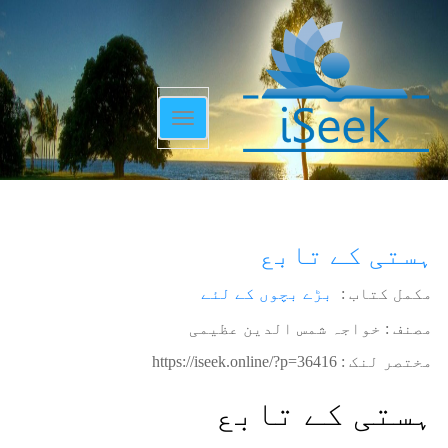
Toggle
navigation
ہستی کے تابع
مکمل کتاب :
بڑے بچوں کے لئے
مصنف : خواجہ شمس الدین عظیمی
مختصر لنک :
https://iseek.online/?p=36416
ہستی کے تابع