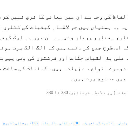
لفاظ کی وجہ سے ان میں معانی کا فرق نہیں کر س
ہ وہ ہستیاں ہیں جو لاشمار کیفیات کی شکلوں ا
ر، رفتار، پرواز وغیرہ۔ ان میں ہر ایک کیفیت
ہ اس طرح جمع کر دئیے ہیں کہ الگ الگ پرت ہون
علیٰ ہذالقیاس جنّات اور فرشتوں کی بھی یہی س
 دوسرے انواع سے زیادہ ہیں۔ کائنات کی ساخت م
 میں مساوی پرت ہیں۔
صفحہ) پر ملاحظہ فرمائیں:
330
تا
330
1 - تصوف کی تعریف
1.01 - باطنی مشاہدات
1.02 - روحانی تشریح