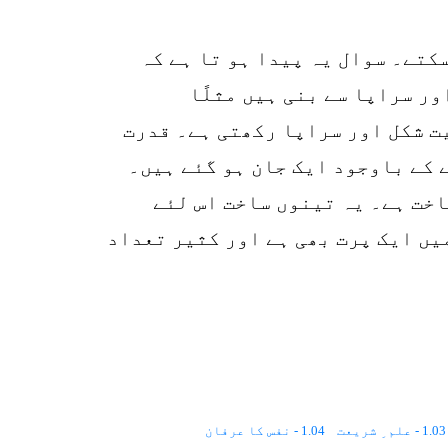
p
o
کتے۔ سوال یہ پیدا ہو تا ہے کہ
ور سراپا سے بنی ہیں مثلًا
 شکل اور سراپا رکھتی ہے۔ قدرت
ے کے باوجود ایک جان ہو گئے ہیں۔
اخت ہے۔ یہ تینوں ساخت اس لئے
یں ایک پرت بھی ہے اور کثیر تعداد
1.03 - علم ِ شریعت
1.04 - نفس کا عرفان