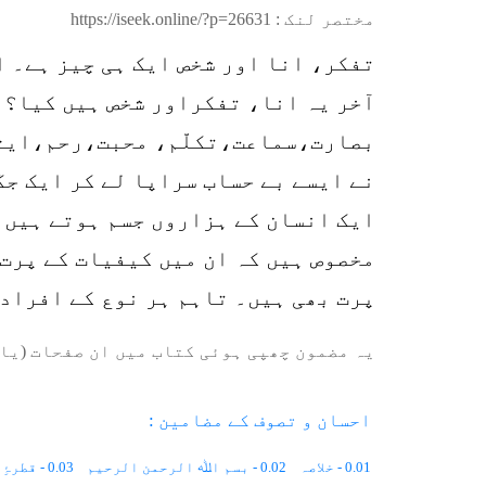
مختصر لنک :
https://iseek.online/?p=26631
تفکر، انا اور شخص ایک ہی چیز ہے۔ ا
آخر یہ انا، تفکراور شخص ہیں کیا؟ ی
بصارت،سماعت،تکلّم، محبت،رحم،ایثا
نے ایسے بے حساب سراپا لے کر ایک جگ
ایک انسان کے ہزاروں جسم ہوتے ہیں۔ 
مخصوص ہیں کہ ان میں کیفیات کے پرت
پرت بھی ہیں۔ تاہم ہر نوع کے افراد
یہ مضمون چھپی ہوئی کتاب میں ان صفحات (یا 
احسان و تصوف کے مضامین :
0.01 - خلاصہ
0.02 - بسم اﷲ الرحمن الرحیم
0.03 - قطرۂِ بارش