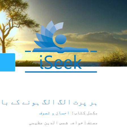
ہر پرت الگ الگ ہونے کے با
مکمل کتاب :
احسان و تصوف
مصنف : خواجہ شمس الدین عظیمی