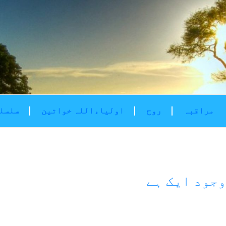
مراقبہ
روح
اولیاءاللہ خواتین
سلسلۂ
وجود ایک ہے