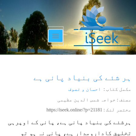
Toggle
navigation
ہر شئے کی بنیاد پانی ہے
مکمل کتاب :
احسان و تصوف
مصنف : خواجہ شمس الدین عظیمی
مختصر لنک :
https://iseek.online/?p=21181
ہرشئے کی بنیاد پانی ہے، پانی کے اوپرہی
تخلیق کادارومدار ہے، پانی نہ ہو تو