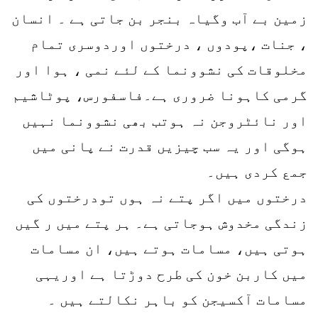
زمین بے آب وگیاہ بنجر بن جاتی ہے ۔ انسان
، جنات ،پودوں ، درختوں اوردوسری تمام
مخلوقات کی نشوونما کے لئے نمی ، ہوا اور
گرمی کاہونا ضروری ہے۔فاسفورس، پوٹاشیم
اور نائٹروجن نہ ہوتب بھی نشوونما نہیں
ہوگی اور یہ سب چیزیں قدرت نے پانی میں
جمع کردی ہیں۔
درختوں میں اگر پتے نہ ہوں تودرختوں کی
زندگی مخدوش ہوجاتی ہے۔ ہر پتے میں ر گیں
ہوتی ہیں، مسامات ہوتے ہیں، ان مسامات
میں کاربن خون کی طرح دوڑتا ہے اوریہی
مسامات آکسیجن کو باہر نکالتے ہیں ۔