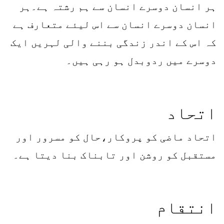
ہر انسان دوسرے انسان سے ہم رشتہ ہے۔ہر
انسان دوسرے انسان سے اس لیئے متعارف ہے
کہ اس کے اندر زندگی بننے والی لہریں ایک
دوسرے میں ردوبدل ہو رہی ہیں۔
اتحاد
اتحاد ماضی کو پروکار،حال کو مسرور اور
مستقبل کو روشن اور تابناک بنا دیتا ہے۔
انتقام