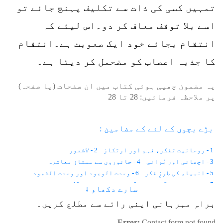
تمہیں کسی کی ذات سے تکلیف پہنچ جائے تو
اسے بلا توقف معاف کر دو۔اس لیئے کہ
انتقام بجائے خود ایک صعوبت ہے۔انتقام
کا جذبہ اعصاب کو مضحمل کر دیتا ہے۔
یہ مضمون چھپی ہوئی کتاب میں ان صفحات (یا صفحہ)
پر ملاحظہ فرمائیں:
28
تا
28
بڑے بچوں کے لئے کے مضامین :
1 - روحانیت تفکر، فہم اور ارتکاز
2 - لاشعور
3 - اچھائی اور بُرائی
4 - جانوروں سے ممتاز معاشرہ
5 - انبیاء کی طرزِ فکر
6 - وحدت الوجود اور وحدت الشھود
7 - اختیارات
8 - نائب
9 - نفس کی پہچان
10 - ذات کی اصل کیا ہے
سارے دکھاو ↓
11 - نام اور مظاہرہ
12 - ہر اسم اللہ کی صفت ہے
براہِ مہربانی اپنی رائے سے مطلع کریں۔
13 - انسان ممتاز کیسے ؟
14 - فکر انسانی
15 - زمان متواتر اور زمان غیر متواتر
16 - نگاہ
17 - نوع سوچ
Error:
Contact form not found.