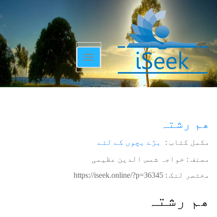
Toggle
navigation
ھم رشتہ
مکمل کتاب :
بڑے بچوں کے لئے
مصنف : خواجہ شمس الدین عظیمی
مختصر لنک :
https://iseek.online/?p=36345
ھم رشتہ