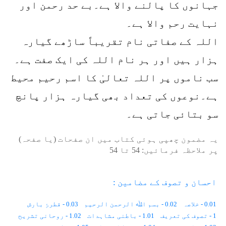
جہانوں کا پالنے والا ہے۔بے حد رحمن اور
نہایت رحم والا ہے۔
اللہ کے صفاتی نام تقریباً ساڑھے گیارہ
ہزار ہیں اور ہر نام اللہ کی ایک صفت ہے۔
سب ناموں پر اللہ تعالیٰ کا اسم رحیم محیط
ہے۔نوعوں کی تعداد بھی گیارہ ہزار پانچ
سو بتائی جاتی ہے۔
یہ مضمون چھپی ہوئی کتاب میں ان صفحات (یا صفحہ)
پر ملاحظہ فرمائیں:
54
تا
54
احسان و تصوف کے مضامین :
0.01 - خلاصہ
0.02 - بسم اﷲ الرحمن الرحیم
0.03 - قطرۂِ بارش
1 - تصوف کی تعریف
1.01 - باطنی مشاہدات
1.02 - روحانی تشریح