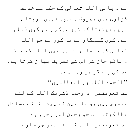
ہے ۔ پانی اللہ تعالیٰ کے حکم سے خدمت
گزاری میں مصروف ہے۔وہ نہیں سوچتا ،
نہیں دیکھتا کہ کون سرکش ہے ، کون ظالم
ہے، کون گنہگار ہے یا کون ہے جو اللہ
تعالیٰ کی فرمانبرداری میں اللہ کو حاضر
و ناظر جان کر اس کی تعریف بیا ن کرتا ہے۔
سب کی زندگی بن رہا ہے۔
’’الحمد اللہ ربّ العالمین‘‘
سب تعریفیں اس وحدہ لاشریک اللہ کے لئے
مخصوص ہیں جو عالمین کو پیدا کرکے وسائل
عطا کرتا ہے۔جو رحمن اور رحیم ہے۔
سب تعریفیں اللہ کے لئے ہیں جو سارے