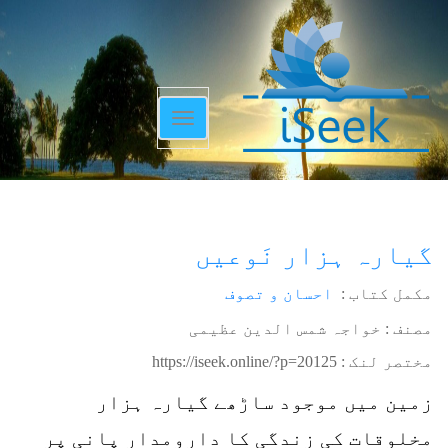
Toggle
navigation
گیارہ ہزار نَوعیں
مکمل کتاب :
احسان و تصوف
مصنف : خواجہ شمس الدین عظیمی
مختصر لنک :
https://iseek.online/?p=20125
زمین میں موجود ساڑھے گیارہ ہزار
مخلوقات کی زندگی کا دارومدار پانی پر