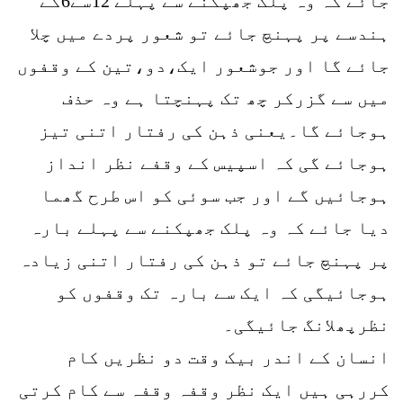
جائے کہ وہ پلک جھپکنے سے پہلے 12سے6کے
ہندسے پر پہنچ جائے تو شعور پردے میں چلا
جائے گا اور جوشعور ایک،دو،تین کے وقفوں
میں سے گزرکر چھ تک پہنچتا ہے وہ حذف
ہوجائے گا۔یعنی ذہن کی رفتار اتنی تیز
ہوجائے گی کہ اسپیس کے وقفے نظر انداز
ہوجائیں گے اور جب سوئی کو اس طرح گھما
دیا جائے کہ وہ پلک جھپکنے سے پہلے بارہ
پر پہنچ جائے تو ذہن کی رفتار اتنی زیادہ
ہوجائیگی کہ ایک سے بارہ تک وقفوں کو
نظرپھلانگ جائیگی۔
انسان کے اندر بیک وقت دو نظریں کام
کررہی ہیں ایک نظر وقفہ وقفہ سے کام کرتی