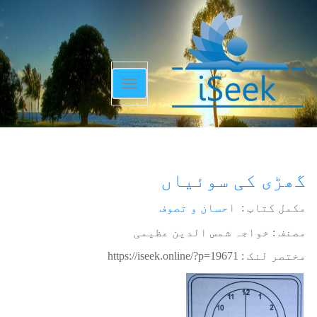
Toggle
navigation
گھڑی کی سوئیاں
مکمل کتاب :
احسان و تصوف
مصنف : خواجہ شمس الدین عظیمی
مختصر لنک :
https://iseek.online/?p=19671