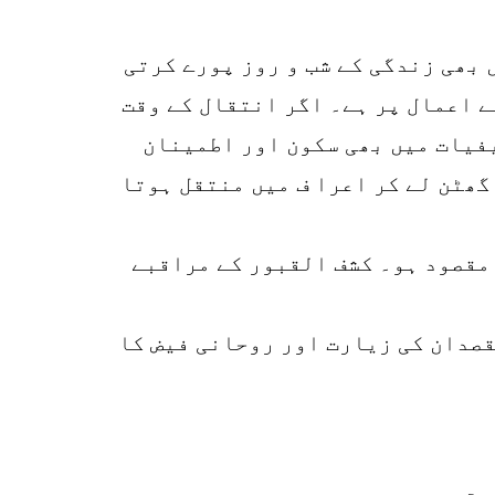
0
SHARES
بھی زندگی کے شب و روز پورے کرتی
k
 اعمال پر ہے۔ اگر انتقال کے وقت
r
یفیات میں بھی سکون اور اطمینان
p
گھٹن لے کر اعرا ف میں منتقل ہوتا
o
 مقصود ہو۔ کشف القبور کے مراقبے
قصدان کی زیارت اور روحانی فیض کا