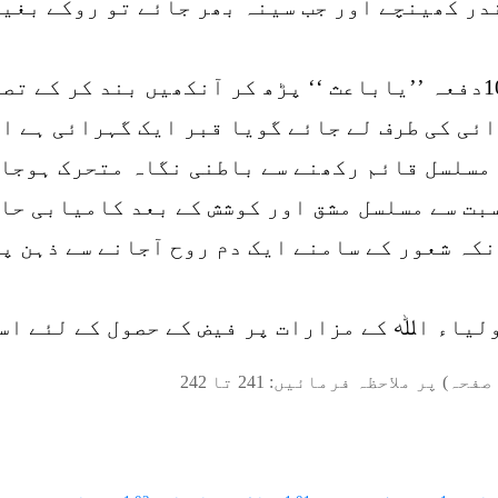
در کھینچے اور جب سینہ بھر جائے تو روکے بغی
ئی کی طرف لے جائے گویا قبر ایک گہرائی ہے ا
 مسلسل قائم رکھنے سے باطنی نگاہ متحرک ہوجات
بت سے مسلسل مشق اور کوشش کے بعد کامیابی حا
نکہ شعور کے سامنے ایک دم روح آجانے سے ذہن پ
ولیاء اﷲ کے مزارات پر فیض کے حصول کے لئے اس
صفحہ) پر ملاحظہ فرمائیں:
241
تا
242