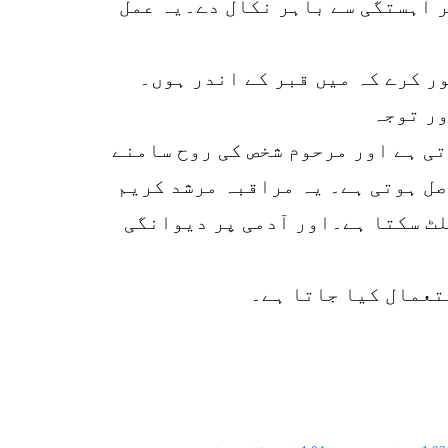
ر آہستگی سے باہر نکال دے۔یہ عمل
ور توجہ
ی ہے اور مرحوم شخص کی روح سامنے
صل ہوتی ہے۔ یہ مراقبہ مرشد کریم
لٹ سکتا ہے۔اور آدمی پر دیوانگی
تعمال کیا جاتا ہے۔