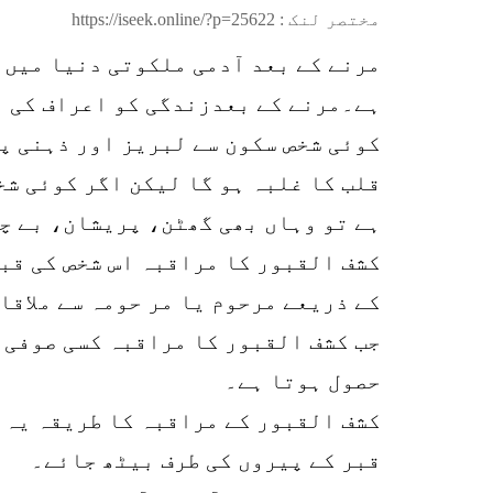
مختصر لنک :
https://iseek.online/?p=25622
مرنے کے بعد آدمی ملکوتی دنیا میں 
ہے۔مرنے کے بعدزندگی کو اعراف کی ز
کوئی شخص سکون سے لبریز اور ذہنی پ
قلب کا غلبہ ہو گا لیکن اگر کوئی شخ
ہے تو وہاں بھی گھٹن، پریشان، بے چی
کشف القبور کا مراقبہ اس شخص کی قبر
کے ذریعے مرحوم یا مر حومہ سے ملاقا
جب کشف القبور کا مراقبہ کسی صوفی ی
حصول ہوتا ہے۔
کشف القبور کے مراقبہ کا طریقہ یہ ہ
قبر کے پیروں کی طرف بیٹھ جائے۔