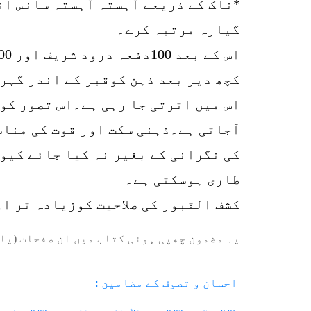
*ناک کے ذریعے آہستہ آہستہ سانس ان
گیارہ مرتبہ کرے۔
اس کے بعد 100دفعہ درود شریف اور 100دفعہ ’’یاباعث ‘‘ پڑھ کر آنکھیں بند کر کے تصور کرے کہ میں قبر کے اندر ہوں۔
کچھ دیر بعد ذہن کوقبر کے اندر گہرا
اس میں اترتی جا رہی ہے۔اس تصور کو
آجاتی ہے۔ذہنی سکت اور قوت کی مناس
کی نگرانی کے بغیر نہ کیا جائے کیو
طاری ہوسکتی ہے۔
کشف القبور کی صلاحیت کوزیادہ تر ا
یہ مضمون چھپی ہوئی کتاب میں ان صفحات (یا 
احسان و تصوف کے مضامین :