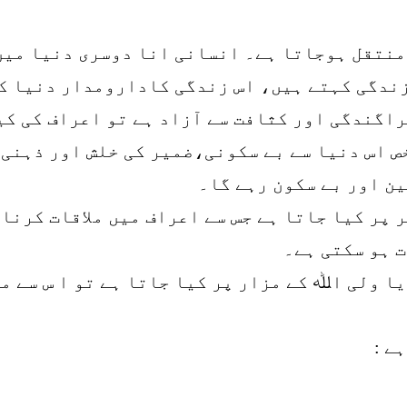
منتقل ہوجاتا ہے۔ انسانی انا دوسری دنیا میں 
ندگی کہتے ہیں، اس زندگی کادارومدار دنیا کے
راگندگی اور کثافت سے آزاد ہے تو اعراف کی ک
ص اس دنیا سے بے سکونی،ضمیر کی خلش اور ذہنی 
ن اور بے سکون رہے گا۔
 پر کیا جاتا ہے جس سے اعراف میں ملاقات کرنا
ت ہو سکتی ہے۔
ا ولی اﷲ کے مزار پر کیا جاتا ہے تو ا س سے م
ے :