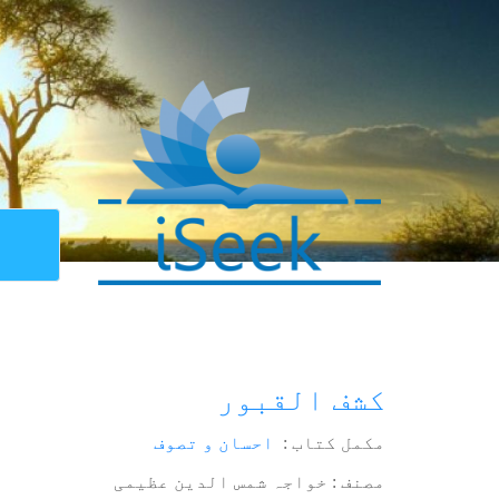
کشف القبور
مکمل کتاب :
احسان و تصوف
مصنف : خواجہ شمس الدین عظیمی