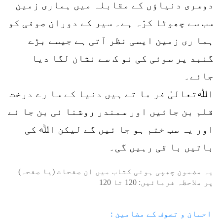
دوسری دنیاؤں کے مقابلہ میں ہماری زمین
سب سے چھوٹا کرّہ ہے۔ سیر کے دوران صوفی کو
ہما ری زمین ایسی نظر آتی ہے جیسے بڑے
گنبد پر سوئی کی نو ک سے نشان لگا دیا
جائے۔
اﷲتعالیٰ فر ما تے ہیں دنیا کے سا رے درخت
قلم بن جائیں اور سمندر روشنا ئی بن جا ئے
اور یہ سب ختم ہو جا ئیں گے لیکن اﷲ کی
باتیں با قی رہیں گی۔
یہ مضمون چھپی ہوئی کتاب میں ان صفحات (یا صفحہ)
پر ملاحظہ فرمائیں:
120
تا
120
احسان و تصوف کے مضامین :