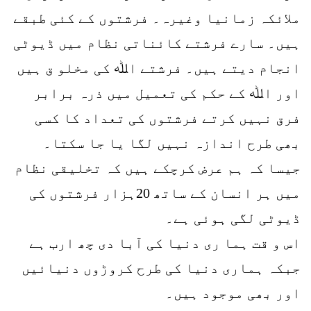
ملائکہ زمانیا وغیرہ۔ فرشتوں کے کئی طبقے
ہیں۔ سارے فرشتے کائناتی نظام میں ڈیوٹی
انجام دیتے ہیں۔ فرشتے اﷲ کی مخلو ق ہیں
اور اﷲ کے حکم کی تعمیل میں ذرہ برابر
فرق نہیں کرتے فرشتوں کی تعداد کا کسی
بھی طرح اندازہ نہیں لگا یا جا سکتا۔
جیسا کہ ہم عرض کرچکے ہیں کہ تخلیقی نظام
میں ہر انسان کے ساتھ 20ہزار فرشتوں کی
ڈیوٹی لگی ہوئی ہے۔
اس و قت ہما ری دنیا کی آبا دی چھ ارب ہے
جبکہ ہماری دنیا کی طرح کروڑوں دنیائیں
اور بھی موجود ہیں۔