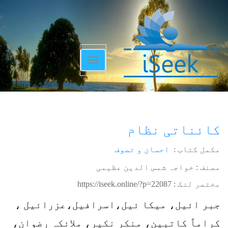
Toggle
navigation
کائناتی نظام
مکمل کتاب :
احسان و تصوف
مصنف : خواجہ شمس الدین عظیمی
مختصر لنک :
https://iseek.online/?p=22087
جبر ائیل، میکا ئیل،اسرافیل،عزرائیل ،
کراماً کاتبین، منکر نکیر، ملائکہ رضوان،