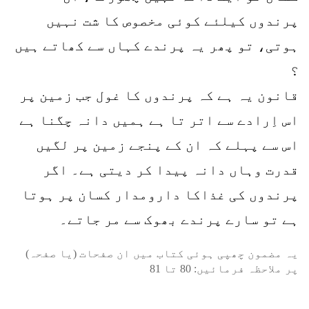
پرندوں کیلئے کوئی مخصوص کا شت نہیں
ہوتی، تو پھر یہ پرندے کہاں سے کھاتے ہیں
؟
قانون یہ ہے کہ پرندوں کا غول جب زمین پر
اس اِرادے سے اتر تا ہے ہمیں دانہ چگنا ہے
اس سے پہلے کہ ان کے پنجے زمین پر لگیں
قدرت وہاں دانہ پیدا کر دیتی ہے۔ اگر
پرندوں کی غذاکا دارومدار کسان پر ہوتا
ہے تو سارے پرندے بھوک سے مر جاتے۔
یہ مضمون چھپی ہوئی کتاب میں ان صفحات (یا صفحہ)
پر ملاحظہ فرمائیں:
80
تا
81