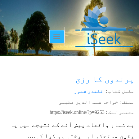
Toggle
navigation
پرندوں کا رزق
مکمل کتاب :
قلندر شعور
مصنف : خواجہ شمس الدین عظیمی
مختصر لنک :
https://iseek.online/?p=9253
بے شمار واقعات پیش آنے کے نتیجے میں یہ
یقین مستحکم اور پختہ ہو گیا کہ….