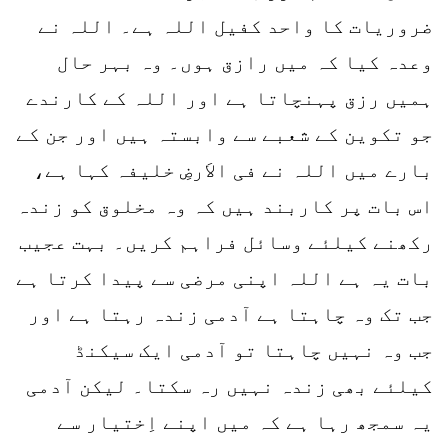
ضروریات کا واحد کفیل اللہ ہے۔ اللہ نے
وعدہ کیا کہ میں رازق ہوں۔ وہ بہر حال
ہمیں رزق پہنچاتا ہے اور اللہ کے کارندے
جو تکوین کے شعبے سے وابستہ ہیں اور جن کے
بارے میں اللہ نے فی الاَرضِ خلیفہ کہا ہے،
اس بات پر کاربند ہیں کہ وہ مخلوق کو زندہ
رکھنے کیلئے وسائل فراہم کریں۔ بہت عجیب
بات یہ ہے اللہ اپنی مرضی سے پیدا کرتا ہے
جب تک وہ چاہتا ہے آدمی زندہ رہتا ہے اور
جب وہ نہیں چاہتا تو آدمی ایک سیکنڈ
کیلئے بھی زندہ نہیں رہ سکتا۔ لیکن آدمی
یہ سمجھ رہا ہے کہ میں اپنے اِختیار سے