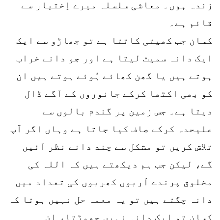
زندہ ہوں۔ معاشی سلسلہ میرے اِختیار سے
قائم ہے۔
کسان جب کھیتی کاٹتا ہے تو جھاڑو سے ایک
ایک دانہ سمیٹ لیتا ہے اور جو دانے خراب
ہوتے ہیں یا گھن کھائے ہُوئے ہوتے ہیں ان
کو بھی اکٹھا کرکے جانوروں کے آگے ڈال
دیتا ہے۔ جس زمین پر گندم بالوں سے
علیحدہ کرکے صاف کیا جاتا ہے وہاں اگر آپ
تلاش کریں تو مشکل سے چند دانے نظر آئیں
گے، لیکن جب ہم دیکھتے ہیں کہ اللہ کی
مخلوق پرندے اَربوں کھربوں کی تعداد میں
دانہ چگتے ہیں تو یہ معمہ حل نہیں ہوتا کہ
کسان تو ایک دانہ نہیں چھوڑتا، ان