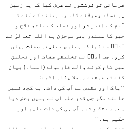
فرمائی تو فرشتوں نے عرض کیا کہ یہ زمین
پر فساد پھیلائے گا۔ یہ بتانے کے لئے کہ
آدم کے اندر شر اور فساد کے ساتھ فلاح و
خیر کا سمندر بھی موجزن ہے اللہ تعالیٰ نے
آدمؑ سے کہا کہ ہماری تخلیقی صفات بیان
کرو۔ جب آدمؑ نے تخلیقی صفات اور تخلیق
میں کام کرنے والے فارمولے (اسماء) بیان
کئے تو فرشتے برملا پکار اٹھے:
’’پاک اور مقدس ہے آپ کی ذات، ہم کچھ نہیں
جانتے مگر جس قدر علم آپ نے ہمیں بخش دیا
ہے۔ بے شک و شبہ آپ ہی کی ذات علیم اور
حکیم ہے۔‘‘
تفکر کرنے سے یہ بات سامنے آتی ہے کہ اللہ