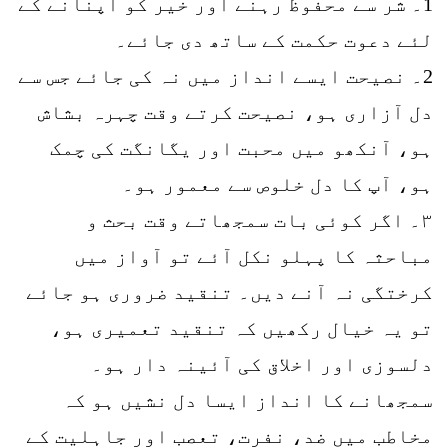
1۔ شر سے محفوظ رہنے اور خیر کو اپنانے کے
لئے دعوت حکمت کے ساتھ دی جائے۔
2۔ نصیحت ایسے انداز میں نہ کی جائے جس سے
دل آزاری ہو، نصیحت کرتے وقت چہرہ بشاش
ہو، آنکھو میں محبت اور یگانگت کی چمک
ہو، آپ کا دل خلوص سے معمور ہو۔
۳۔ اگر کوئی بات سمجھاتے وقت بحث و
مباحثہ کا پہلو نکل آئے تو آواز میں
کرختگی نہ آنے دیں۔ تنقید ضروری ہو جائے
تو یہ خیال رکھیں کہ تنقید تعمیری ہو،
دلسوزی اور اخلاق کی آئینہ دار ہو۔
سمجھانے کا انداز ایسا دل نشیں ہو کہ
مخاطب میں ضد، نفرت، تعصب اور جاہلیت کے