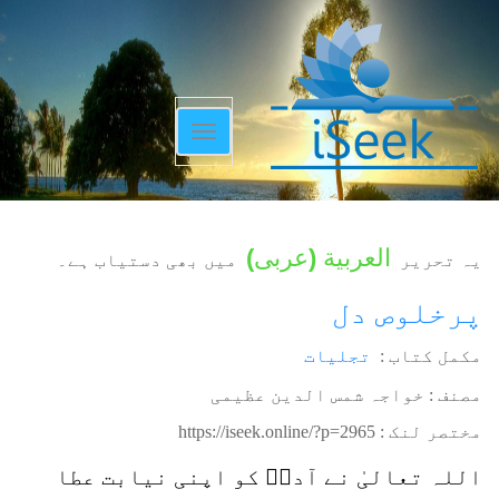
Toggle
navigation
العربية
(
عربی
)
یہ تحریر
میں بھی دستیاب ہے۔
پرخلوص دل
مکمل کتاب :
تجلیات
مصنف : خواجہ شمس الدین عظیمی
مختصر لنک :
https://iseek.online/?p=2965
اللہ تعالیٰ نے آدمؑ کو اپنی نیابت عطا