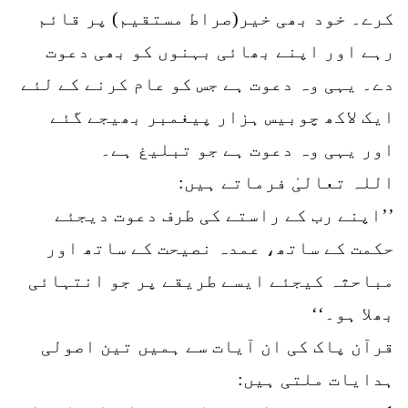
کرے۔ خود بھی خیر(صراط مستقیم) پر قائم
رہے اور اپنے بھائی بہنوں کو بھی دعوت
دے۔ یہی وہ دعوت ہے جس کو عام کرنے کے لئے
ایک لاکھ چوبیس ہزار پیغمبر بھیجے گئے
اور یہی وہ دعوت ہے جو تبلیغ ہے۔
اللہ تعالیٰ فرماتے ہیں:
’’اپنے رب کے راستے کی طرف دعوت دیجئے
حکمت کے ساتھ، عمدہ نصیحت کے ساتھ اور
مباحثہ کیجئے ایسے طریقے پر جو انتہائی
بھلا ہو۔‘‘
قرآن پاک کی ان آیات سے ہمیں تین اصولی
ہدایات ملتی ہیں: