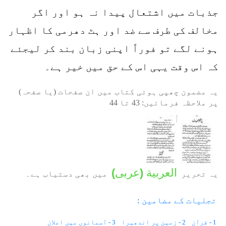
جذبات میں اشتعال پیدا نہ ہو اور اگر
مخالف کی طرف سے ضد اور ہٹ دھرمی کا اظہار
ہونے لگے تو فوراً اپنی زبان بند کر لیجئے
کہ اس وقت یہی اس کے حق میں خیر ہے۔
یہ مضمون چھپی ہوئی کتاب میں ان صفحات (یا صفحہ)
پر ملاحظہ فرمائیں:
43
تا
44
العربية
(
عربی
)
یہ تحریر
میں بھی دستیاب ہے۔
تجلیات کے مضامین :
1 - قرآن
2 - زمین پر اندھیرا
3 - آسمانوں میں اعلان