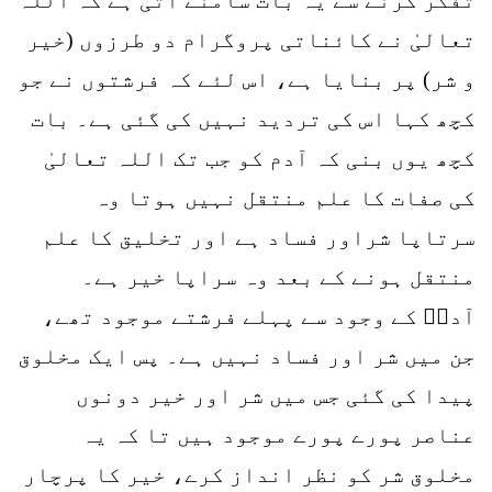
تعالیٰ نے کائناتی پروگرام دو طرزوں (خیر
و شر) پر بنایا ہے، اس لئے کہ فرشتوں نے جو
کچھ کہا اس کی تردید نہیں کی گئی ہے۔ بات
کچھ یوں بنی کہ آدم کو جب تک اللہ تعالیٰ
کی صفات کا علم منتقل نہیں ہوتا وہ
سرتاپا شراور فساد ہے اور تخلیق کا علم
منتقل ہونے کے بعد وہ سراپا خیر ہے۔
آدمؑ کے وجود سے پہلے فرشتے موجود تھے،
جن میں شر اور فساد نہیں ہے۔ پس ایک مخلوق
پیدا کی گئی جس میں شر اور خیر دونوں
عناصر پورے پورے موجود ہیں تا کہ یہ
مخلوق شر کو نظر انداز کرے، خیر کا پرچار