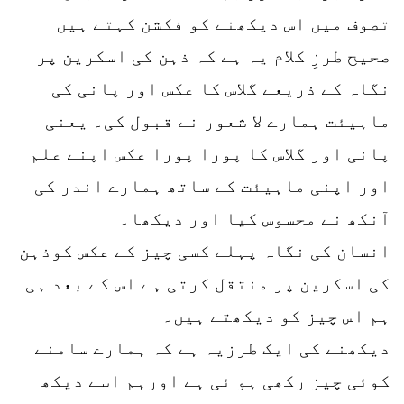
تصوف میں اس دیکھنے کو فکشن کہتے ہیں
صحیح طرزِ کلام یہ ہے کہ ذہن کی اسکرین پر
نگاہ کے ذریعے گلاس کا عکس اور پانی کی
ماہیئت ہمارے لا شعور نے قبول کی۔ یعنی
پانی اور گلاس کا پورا پورا عکس اپنے علم
اور اپنی ماہیئت کے ساتھ ہمارے اندر کی
آنکھ نے محسوس کیا اور دیکھا۔
انسان کی نگاہ پہلے کسی چیز کے عکس کوذہن
کی اسکرین پر منتقل کرتی ہے اس کے بعد ہی
ہم اس چیز کو دیکھتے ہیں۔
دیکھنے کی ایک طرزیہ ہے کہ ہمارے سامنے
کوئی چیز رکھی ہو ئی ہے اورہم اسے دیکھ