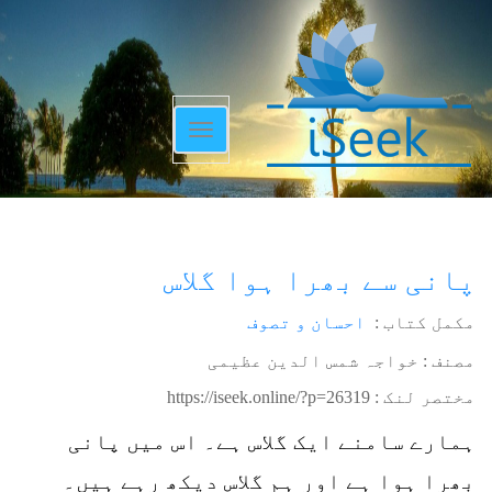
Toggle
navigation
پانی سے بھرا ہوا گلاس
مکمل کتاب :
احسان و تصوف
مصنف : خواجہ شمس الدین عظیمی
مختصر لنک :
https://iseek.online/?p=26319
ہمارے سامنے ایک گلاس ہے۔ اس میں پانی
بھرا ہوا ہے اور ہم گلاس دیکھ رہے ہیں۔