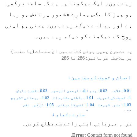
رہے ہیں۔ ایک دیکھنا یہ ہے کہ سامنے رکھی
ہو چیز کا عکس ہمارے لاشعور پر نقش ہو رہا
ہے اور ہم اسے دیکھ رہے ہیں۔ یعنی ہم اپنی
روح کے دیکھنے کو دیکھ رہے ہیں۔
یہ مضمون چھپی ہوئی کتاب میں ان صفحات (یا صفحہ)
پر ملاحظہ فرمائیں:
286
تا
286
احسان و تصوف کے مضامین :
0.01 - خلاصہ
0.02 - بسم اﷲ الرحمن الرحیم
0.03 - قطرۂِ بارش
1 - تصوف کی تعریف
1.01 - باطنی مشاہدات
1.02 - روحانی تشریح
1.03 - علم ِ شریعت
1.04 - نفس کا عرفان
1.05 - تزکیہ نفس
1.06 - اعمال و اشغال
2 - تصوف کی تاریخ
سارے دکھاو ↓
2.01 - زمین پر انسان کا پہلا دن
2.02 - معاشرتی قوانین
براہِ مہربانی اپنی رائے سے مطلع کریں۔
2.03 - جسمانی رُخ ، روحانی رُخ
2.04 - ایک اور دنیا
2.05 - نوعِ انسانی کا پہلا صوفی
2.06 - نماز میں حُضوری
Error:
Contact form not found.