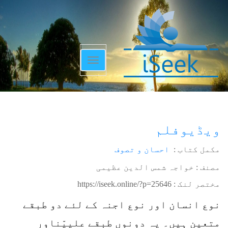
Toggle
navigation
ویڈیوفلم
مکمل کتاب :
احسان و تصوف
مصنف : خواجہ شمس الدین عظیمی
مختصر لنک :
https://iseek.online/?p=25646
نوع انسان اور نوع اجنہ کے لئے دو طبقے
متعین ہیں۔ یہ دونوں طبقے علییّناور