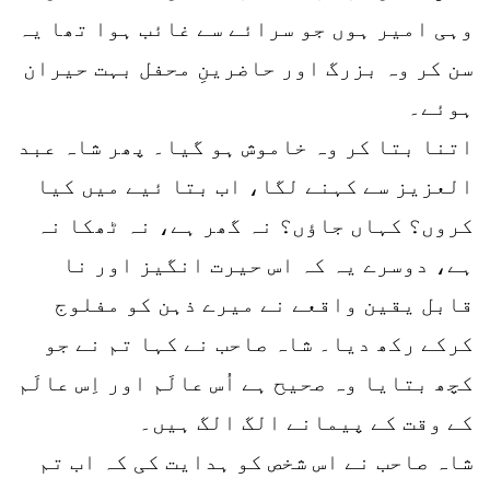
وہی امیر ہوں جو سرائے سے غائب ہوا تھا یہ
سن کر وہ بزرگ اور حاضرینِ محفل بہت حیران
ہوئے۔
اتنا بتا کر وہ خاموش ہو گیا۔ پھر شاہ عبد
العزیز سے کہنے لگا، اب بتا ئیے میں کیا
کروں؟ کہاں جاؤں؟ نہ گھر ہے، نہ ٹھکا نہ
ہے، دوسرے یہ کہ اس حیرت انگیز اور نا
قابل یقین واقعے نے میرے ذہن کو مفلوج
کرکے رکھ دیا۔ شاہ صاحب نے کہا تم نے جو
کچھ بتایا وہ صحیح ہے اُس عالَم اور اِس عالَم
کے وقت کے پیمانے الگ الگ ہیں۔
شاہ صاحب نے اس شخص کو ہدایت کی کہ اب تم