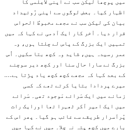
میں پوچھا لیکن سب نے اپنی لاعِلمی کا
اظہار کیا۔ بعض لوگوں سے اپنی رُوئیداد
بیان کی لیکن سب نے مجھے مخبوطُ الحواس
قرار دیا۔ آخر کار ایک آدمی نے کہا کہ میں
تمہیں ایک بزرگ کے پاس لے چلتا ہوں، وہ
عمر رسیدہ ہیں، شاید وہ کچھ بتا سکیں۔ اُس
بزرگ نے سارا حال سنا اور کچھ دیر سوچنے
کے بعد کہا کہ مجھے کچھ کچھ یاد پڑتا ہے….
میرے پردادا بتایا کرتے تھے کہ کسی
زمانے میں ایک سَرائے مَوجود تھی۔ سَرائے
میں ایک امیر آکر ٹھہرا تھا اورایک رات
پُراَسرار طریقے سے غائب ہو گیا۔ پھر اس کے
بارے میں کچھ پتہ نہ چلا۔ میں نے کہا میں