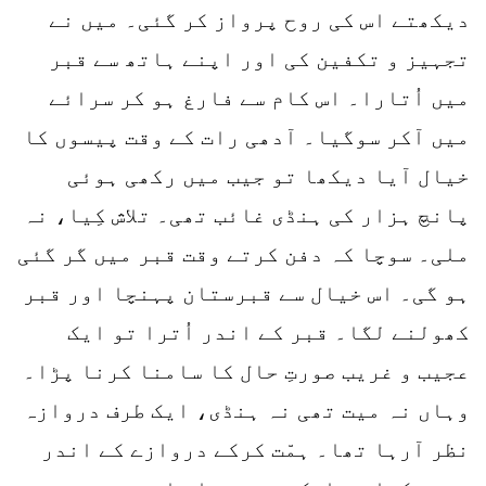
دیکھتے اس کی روح پرواز کر گئی۔ میں نے
تجہیز و تکفین کی اور اپنے ہاتھ سے قبر
میں اُتارا۔ اس کام سے فارغ ہو کر سرائے
میں آکر سوگیا۔ آدھی رات کے وقت پیسوں کا
خیال آیا دیکھا تو جیب میں رکھی ہوئی
پانچ ہزار کی ہنڈی غائب تھی۔ تلاش کِیا، نہ
ملی۔ سوچا کہ دفن کرتے وقت قبر میں گر گئی
ہو گی۔ اس خیال سے قبرستان پہنچا اور قبر
کھولنے لگا۔ قبر کے اندر اُترا تو ایک
عجیب و غریب صورتِ حال کا سامنا کرنا پڑا۔
وہاں نہ میت تھی نہ ہنڈی، ایک طرف دروازہ
نظر آرہا تھا۔ ہمّت کرکے دروازے کے اندر