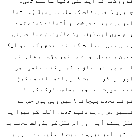
قدم رکھا تو ایک نئی دنیا سامنے تھی۔
چاروں طرف باغات کا سلسلہ پھیلا ہُوا تھا
اور ہرے بھرے درخت سر اُٹھائے کھڑے تھے۔
باغ میں ایک طرف ایک عالیشان عمارت بنی
ہوئی تھی۔ عمارت کے اندر قدم رکھا تو ایک
حسین و جمیل عورت پر نظر پڑی جو شاہانہ
لباس پہنے، بناؤ سِنگھار کئےبیٹھی تھی
اور اردگرد خدمت گار ہاتھ باندھے کھڑے
تھے۔ عورت نے مجھے مخاطب کرکے کہا کہ…..
تم نے مجھے پہچانا؟ میں وہی ہوں جس نے
تمہیں دس روپے دئیے تھے، اللہ کو میرا یہ
عمَل پسند آیا اور اس عمَل کی بدَولت مجھے یہ
مرتبہ اور عروج عنایت فرمایا ہے۔ اور یہ