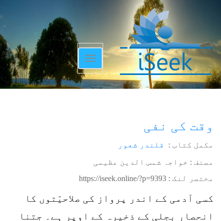
Toggle
navigation
وقت کی نفی
مکمل کتاب :
قلندر شعور
مصنف : خواجہ شمس الدین عظیمی
مختصر لنک :
https://iseek.online/?p=9393
کسی آدمی کے اندر پرواز کی صلاحیّتوں کا
انحصار بجلی کے ذخیرہ کے اوپر ہے۔ جتنا