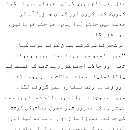
عقل بھی کام نہیں کرتی۔ حیران ہوں کہ کیا
کہوں، کیا کروں اور کہاں جاؤں! آپ کی
خدمت میں حاضر ہُوا ہوں۔ جو حکم فرمائیں،
بجا لاؤں گا۔
اس شخص نے سَرگزشت بیان کرتے ہُوئے کہا:
‘‘میں لکھنو میں رہتا تھا۔ برسرِ روزگار
تھا اور حالات اچھے گزررہے تھے کہ قسمت نے
پلٹا کھایا۔ معاشی حالات خراب ہوتے گئے
اور زیادہ وقت بےکاری میں گزرنے لگا۔
میں نے سوچا کہ ہاتھ پر ہاتھ دَھرے رہنے سے
بہتر ہے کہ بیرونِ شہر حصولِ معاش کی کوشش
کی جائے۔ تھوڑا سا زادِ راہ ساتھ لیا اور
اُودئے پور کی طرف روانہ ہو گیا۔ راستے