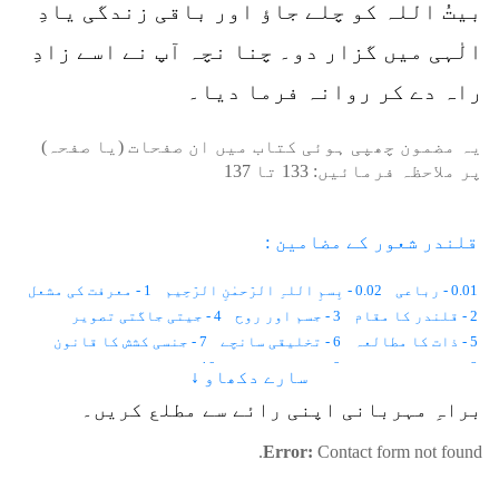
بیتُ اللہ کو چلے جاؤ اور باقی زندگی یادِ
الٰہی میں گزار دو۔ چنا نچہ آپ نے اسے زادِ
راہ دے کر روانہ فرما دیا۔
یہ مضمون چھپی ہوئی کتاب میں ان صفحات (یا صفحہ)
پر ملاحظہ فرمائیں:
133
تا
137
قلندر شعور کے مضامین :
0.01 - رباعی
0.02 - بِسمِ اللہِ الرّحمٰنِ الرّحِیم
1 - معرفت کی مشعل
2 - قلندر کا مقام
3 - جسم اور روح
4 - جیتی جاگتی تصویر
5 - ذات کا مطالعہ
6 - تخلیقی سانچے
7 - جنسی کشش کا قانون
8 - ظاہر اور باطن
9 - نَوعی اِشتراک
10 - زمین دوز چوہے
سارے دکھاو ↓
11 - طاقت ور حِسّیات
12 - سُراغ رساں کتے
13 - اَنڈوں کی تقسیم
براہِ مہربانی اپنی رائے سے مطلع کریں۔
14 - بجلی کی دریافت سے پہلے
15 - بارش کی آواز
16 - منافق لومڑی
17 - کیلے کے باغات
18 - ایک ترکیب
Error:
Contact form not found.
19 - شیر کی عقیدت
20 - اَنا کی لہریں
21 - خاموش گفتگو
22 - ایک لا شعور
23 - مثالی معاشرہ
24 - شہد کیسے بنتا ہے؟