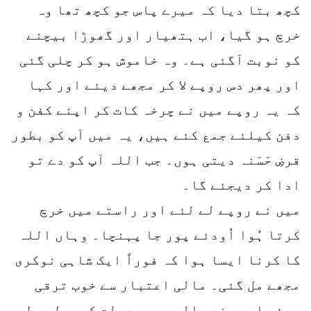
کچھ بتا دیا کہ میرے پاس جو کچھ تھا وہ
خرچ ہو گیا، اب ہتھیار اور گھوڑا بیچنے
کو نوبت آگئی ہے۔ وہ خاموش ہو کر چلی گئی
اور پھر دس روپے لا کر مجھے دیئے اور کہا
کہ یہ روپے میں نے چرخہ کات کر اپنے کفن و
دفن کیلئے جمع کئے ہیں، یہ میں آپ کو بطور
قرضِ حَسَنہ دیتی ہوں۔ جب اللہ آپ کو دے تو
ادا کر دیجئے گا۔
میں نے روپے لے لئے اور راستے میں خرچ
کرتا ہُوا اُودئے پور جا پہنچا۔ وہاں اللہ
کا کرنا ایسا ہوا کہ فوراً ایک شاہی نوکری
مجھے مل گئی۔ مالی اعتبار سے خوب ترقی
ہوئی اور چند سالوں میں دولت کی ریل پیل