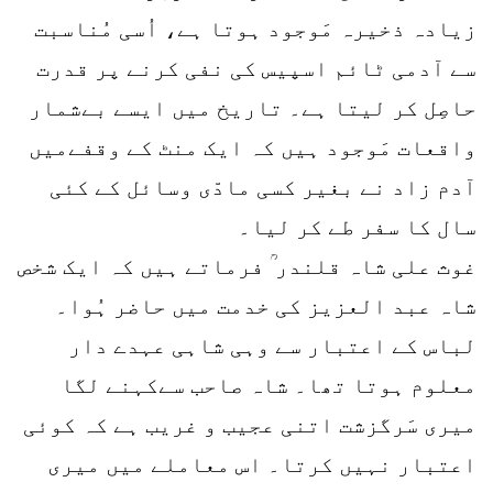
زیادہ ذخیرہ مَوجود ہوتا ہے، اُسی مُناسبت
سے آدمی ٹائم اسپیس کی نفی کرنے پر قدرت
حاصِل کر لیتا ہے۔ تاریخ میں ایسے بےشمار
واقعات مَوجود ہیں کہ ایک منٹ کے وقفےمیں
آدم زاد نے بغیر کسی مادّی وسائل کے کئی
سال کا سفر طے کر لیا۔
غوث علی شاہ قلندر ؒ فرماتے ہیں کہ ایک شخص
شاہ عبد العزیز کی خدمت میں حاضر ہُوا۔
لباس کے اعتبار سے وہی شاہی عہدے دار
معلوم ہوتا تھا۔ شاہ صاحب سےکہنے لگا
میری سَرگزشت اتنی عجیب و غریب ہے کہ کوئی
اعتبار نہیں کرتا۔ اس معاملے میں میری