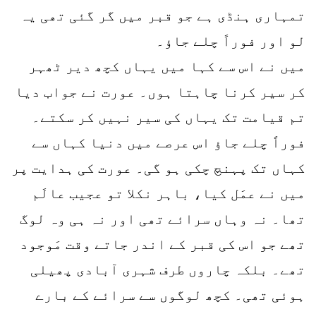
تمہاری ہنڈی ہے جو قبر میں گر گئی تھی یہ
لو اور فوراً چلے جاؤ۔
میں نے اس سے کہا میں یہاں کچھ دیر ٹھہر
کر سیر کرنا چاہتا ہوں۔ عورت نے جواب دیا
تم قیامت تک یہاں کی سیر نہیں کر سکتے۔
فوراً چلے جاؤ اس عرصے میں دنیا کہاں سے
کہاں تک پہنچ چکی ہو گی۔ عورت کی ہدایت پر
میں نے عمَل کیا، باہر نکلا تو عجیب عالَم
تھا۔ نہ وہاں سرائے تھی اور نہ ہی وہ لوگ
تھے جو اس کی قبر کے اندر جاتے وقت مَوجود
تھے۔ بلکہ چاروں طرف شہری آبادی پھیلی
ہوئی تھی۔ کچھ لوگوں سے سرائے کے بارے