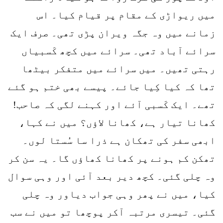
میں ریواڑی کے مقام پر قیام کیا۔ اس
زمانے میں وہ جگہ ویران پڑی تھی۔ صرف ایک
سرائے آباد تھی۔ سرائے میں کچھ کَسبیاں
رہتی تھیں۔ میں سرائے میں متفکر بیٹھا
تھا کہ کیا کِیا جائے۔ پیسے بھی ختم ہو گئے
تھے۔ ایک کَسبی آئے اور کہنے لگی کہ صاحب!
کھانا تیار ہے، کھانا لاؤں؟ میں نے کہا،
ابھی سفر کی تھکان ہے ذرا سا سُستا لوں۔
تھکن کم ہونے پر کھانا کھاؤں گا۔ یہ سن کر
وہ چلی گئی۔ کچھ دیر بعد آئی اور وہی سوال
کیا، میں نے پھر وہی جواب دیاور وہ چلی
گئی۔ تیسری مرتبہ آکر پوچھا تو میں نے سب