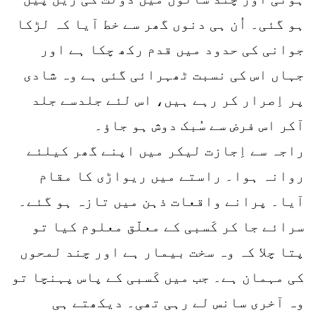
ہو گئی۔ اُن ہی دنوں گھر سے خط آیا کہ لڑکا
جوانی کی حدود میں قدم رکھ چکا ہے اور
جہاں اس کی نسبت ٹھہرائی گئی ہے وہ شادی
پر اِصرار کر رہے ہیں، اس لئے جلدسے جلد
آکر اس فرض سے سُبک دوش ہو جاؤ۔
راجہ سے اِجازت لیکر میں اپنے گھر کیلئے
روانہ ہوا۔ راستے میں ریواڑی کا مقام
آیا۔ پرانے واقعات ذہن میں تازہ ہو گئے۔
سرائے جا کر کَسبی کے معلّق معلوم کیا تو
پتا چلا کہ وہ سخت بیمار ہے اور چند لمحوں
کی مہمان ہے۔ جب میں کَسبی کے پاس پہنچا تو
وہ آخری سانس لے رہی تھی۔ دیکھتے ہی