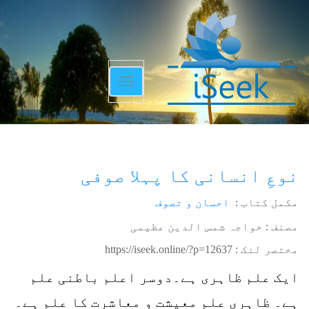
Toggle
navigation
نوعِ انسانی کا پہلا صوفی
مکمل کتاب :
احسان و تصوف
مصنف : خواجہ شمس الدین عظیمی
مختصر لنک :
https://iseek.online/?p=12637
ایک علم ظاہری ہے۔دوسر اعلم باطنی علم
ہے۔ ظاہری علم معیشت و معاشرت کا علم ہے۔