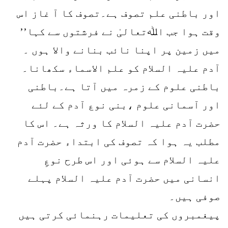
اور باطنی علم تصوف ہے۔تصوف کا آ غاز اس
وقت ہوا جب اﷲتعالیٰ نے فرشتوں سے کہا’’
میں زمین پر اپنا نائب بنانے والا ہوں ۔
آدم علیہ السلام کو علم الاسماء سکھانا۔
باطنی علوم کے زمرہ میں آتا ہے۔باطنی
اور آسمانی علوم ،بنی نوع آدم کے لئے
حضرت آدم علیہ السلام کا ورثہ ہے۔ اس کا
مطلب یہ ہوا کہ تصوف کی ابتداء حضرت آدم
علیہ السلام سے ہوئی اور اس طرح نوعِ
انسانی میں حضرت آدم علیہ السلام پہلے
صوفی ہیں۔
پیغمبروں کی تعلیمات رہنمائی کرتی ہیں