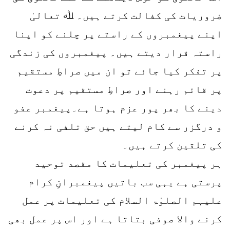
ضروریات کی کفالت کرتے ہیں۔ ﷲ تعالیٰ
اپنے پیغمبروں کے راستے پر چلنے کو اپنا
راستہ قرار دیتے ہیں۔ پیغمبروں کی زندگی
پر تفکر کیا جائے تو ان میں صراطِ مستقیم
پر قائم رہنے اور صراطِ مستقیم پر دعوت
دینے کا بھر پور عزم ہوتا ہے۔پیغمبر عفو
و درگزر سے کام لیتے ہیں حق تلفی نہ کرنے
کی تلقین کرتے ہیں۔
ہر پیغمبر کی تعلیمات کا مقصد توحید
پرستی ہے یہی سب باتیں پیغمبرانِ کرام
علیہم الصلوٰۃ السلام کی تعلیمات پر عمل
کرنے والا صوفی بتاتا ہے اور اس پر عمل بھی