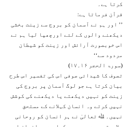
کرتا ہے۔
قرآن فرماتا ہے:
’’ اور ہم نے آسمان کو بروج سے زینت بخشی
دیکھنے والوں کے لئے اورچھپا لیا ہم نے
اس خوبصورت آرائش اور زینت کو شیطان
مردود سے‘‘
(سورۃ الحجر ۱۶۔۱۷)
تصوف کا شیدائی صوفی اس کی تفسیر اس طرح
بیان کرتا ہے جو لوگ آسمان پر بروج کی
زینت کو نہیں دیکھتے یا دیکھنے کی کوشش
نہیں کرتے وہ انسان کہلانے کے مستحق
نہیں۔ ﷲ تعالیٰ نے ہر انسان کو روحانی
صلاحیتوں سے بہرہ ور کیا ہے ہر انسان اس