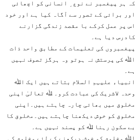
کہ ہر پیغمبر نے نوع ِ انسانی کو اچھائی
اور برائی کے تصور سے آگاہ کیا ہے اور خود
اس پر عمل کرکے با مقصد زندگی گزارنے
کادرس دیا ہے۔
پیغمبروں کی تعلیمات کے مطابق واحد ذات
اﷲ کی پرستش نہ ہوتو وہ ہرگز تصوف نہیں
ہے۔
انبیاء علیہم السلام بتاتے ہیں ایک اﷲ
وحدہ لاشریک کی عبادت کرو۔ ﷲ تعالیٰ اپنی
مخلوق میں بھائی چارہ چاہتے ہیں۔اپنی
مخلوق کو خوش دیکھنا چاہتے ہیں۔مخلوق کا
بے سکون رہنا ﷲ کو پسند نہیں ہے۔
اﷲ مخلوق کو خوش دیکھنے کے لئے مخلوق کی