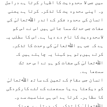
میں جس لا محدودیت کا اظہار کرتا ہے دراصل
وہ اپنی محدود یت کا تذکرہ کرتا ہے یعنی
انسان کی محدود فکر کے اندر اﷲتعالیٰ کی
صفات جس حدتک سما جاتی ہیں اس نے اس کو
لامحدودیت کا نام دے دیا ہے۔اس کا مطلب یہ
ہے کہ جب ہم اﷲتعالیٰ کی وحدت کا تذکرہ
کرتے ہیں،تو ہم کہنا یہ چاہتے ہیں کہ
اﷲتعالیٰ کی صفات کو ہم نے ا س حد تک
سمجھا ہے۔
انسان جس مقام کے تعین کے ساتھ اﷲتعالیٰ
کو دیکھتا ہے یا سمجھنے کے لئے کارکردگی
کا مظاہرہ کرتا ہے اس ہی مناسبت سے وہ
اﷲتعالیٰ کا تذکرہ کر دیتا ہے۔چونکہ