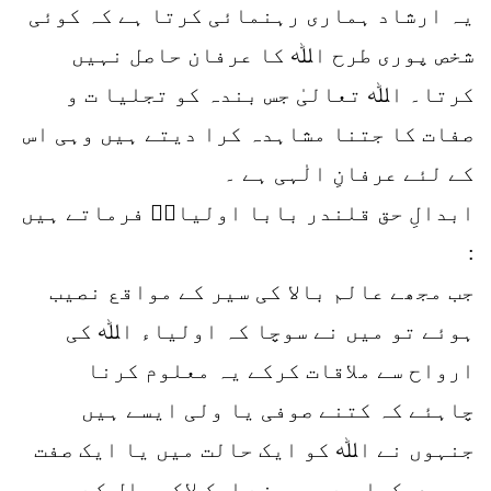
یہ ارشاد ہماری رہنمائی کرتا ہے کہ کوئی
شخص پوری طرح اﷲ کا عرفان حاصل نہیں
کرتا۔ اﷲ تعالیٰ جس بندہ کو تجلیا ت و
صفات کا جتنا مشاہدہ کرا دیتے ہیں وہی اس
کے لئے عرفانِ الٰہی ہے ۔
ابدالِ حق قلندر بابا اولیاءؒ فرماتے ہیں
:
جب مجھے عالم بالا کی سیر کے مواقع نصیب
ہوئے تو میں نے سوچا کہ اولیاء اﷲ کی
ارواح سے ملاقات کرکے یہ معلوم کرنا
چاہئے کہ کتنے صوفی یا ولی ایسے ہیں
جنہوں نے اﷲ کو ایک حالت میں یا ایک صفت
میں دیکھا ہے۔میں نے ایک لاکھ سال کے