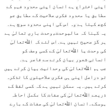
اپنی اختراع ہے انسان اپنی محدود فہم کے
مطابق یا محدود فکری صلاحیت کے مطابق جو
کچھ کہتا ہے وہ اس کی اپنی محدود سوچ ہے۔
یہ کہنا کہ عالمِوحدت،وحدت باری تعالیٰ ہے
ہر گز صحیح نہیں ہے۔اس لئے کہ اﷲتعالیٰ
کی وحدت یا اﷲتعالیٰ کے کسی وصف کو
انسانی شعور بیان کرنے سے قاصر ہے۔
جب ہم اﷲتعالیٰ کی وحدانیت بیان کرتے ہیں
تو دراصل اپنی ہی فکری صلاحیتوں کا تذکرہ
کرتے ہیں۔یہ ممکن نہیں ہے کہ کسی لفظ کے
ذریعے اﷲتعالیٰ کی صفات کا مکمل احاطہ
ہوسکے۔انسان اﷲتعالیٰ کی صفات کے بارے