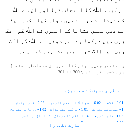
اولیاء اﷲ کا انتخاب کیا اور ان سے اﷲ
کے دیدار کے بارے میں سوال کیا۔ کسی ایک
نے بھی نہیں بتایا کہ انہوں نے اﷲ کو ایک
روپ میں دیکھا ہے۔ ہر صوفی نے اﷲ کو الگ
روپ اورالگ تجلی میں مشاہدہ کیا ہے۔
یہ مضمون چھپی ہوئی کتاب میں ان صفحات (یا صفحہ)
پر ملاحظہ فرمائیں:
300
تا
301
احسان و تصوف کے مضامین :
0.01 - خلاصہ
0.02 - بسم اﷲ الرحمن الرحیم
0.03 - قطرۂِ بارش
1 - تصوف کی تعریف
1.01 - باطنی مشاہدات
1.02 - روحانی تشریح
1.03 - علم ِ شریعت
1.04 - نفس کا عرفان
1.05 - تزکیہ نفس
1.06 - اعمال و اشغال
2 - تصوف کی تاریخ
سارے دکھاو ↓