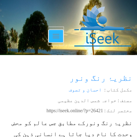
Toggle
navigation
نظریۂ رنگ ونور
مکمل کتاب :
احسان و تصوف
مصنف : خواجہ شمس الدین عظیمی
مختصر لنک :
https://iseek.online/?p=26421
نظریۂ رنگ ونورکے مطابق جس عالم کو محض
وحدت کا نام دیا جاتا ہے انسانی ذہن کی