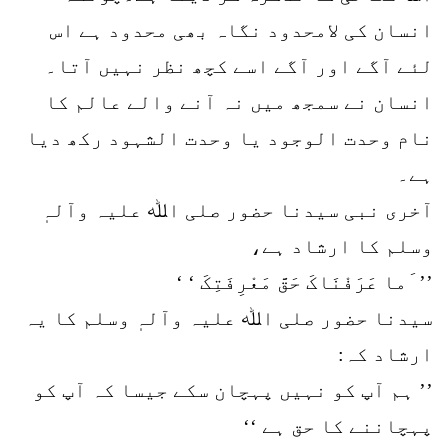
انسان کی لامحدود نگاہ بھی محدود ہے اس
لئے آگے اور آگے اسے کچھ نظر نہیں آتا۔
انسان نے سمجھ میں نہ آنے والے عالم کا
نام وحدت الوجود یا وحدت الشہود رکھ دیا
ہے۔
آخری نبی سیدنا حضور صلی اﷲ علیہ وآلہٖ
وسلم کا ارشاد ہے،
’’ َما عَرَفْنَاکَ حَقَّ مَعْرِفَتِکَ ‘ ‘
سیدنا حضور صلی اﷲ علیہ وآلہٖ وسلم کا یہ
ارشاد کہ:
’’ ہم آپ کو نہیں پہچان سکے جیسا کہ آپ کو
پہچاننے کا حق ہے ‘‘