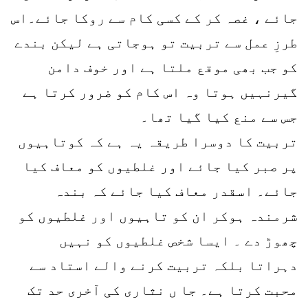
جائے ، غصہ کر کے کسی کام سے روکا جائے۔اس
طرزِ عمل سے تربیت تو ہوجاتی ہے لیکن بندے
کو جب بھی موقع ملتا ہے اور خوف دامن
گیرنہیں ہوتا وہ اس کام کو ضرور کرتا ہے
جس سے منع کیا گیا تھا۔
تربیت کا دوسرا طریقہ یہ ہے کہ کوتاہیوں
پر صبر کیا جائے اور غلطیوں کو معاف کیا
جائے۔ اسقدر معاف کیا جائے کہ بندہ
شرمندہ ہوکر ان کو تاہیوں اور غلطیوں کو
چھوڑ دے ۔ ایسا شخص غلطیوں کو نہیں
دہراتا بلکہ تربیت کرنے والے استاد سے
محبت کرتا ہے۔ جا ں نثاری کی آخری حد تک