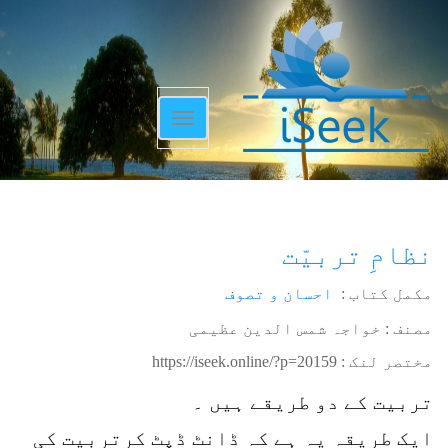
Toggle
navigation
نظامِ تربیّت
مکمل کتاب :
احسان و تصوف
مصنف : خواجہ شمس الدین عظیمی
مختصر لنک :
https://iseek.online/?p=20159
تربیت کے دو طریقے ہیں ۔
ایک طریقہ یہ ہے کہ ڈانٹ ڈپٹ کرتربیت کی