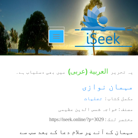
Toggle
navigation
العربية
(
عربی
)
یہ تحریر
میں بھی دستیاب ہے۔
مہمان نوازی
مکمل کتاب :
تجلیات
مصنف : خواجہ شمس الدین عظیمی
مختصر لنک :
https://iseek.online/?p=3029
مہمان کے آنے پر سلام دعا کے بعد سب سے