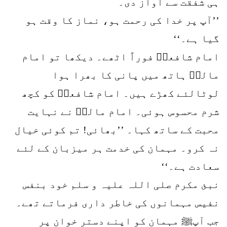
ہی شفقت سے آواز دی۔
’’آپ پر خدا کی رحمت ہو، نماز کا وقت ہو
گیا ہے۔‘‘
امام شافعیؒ فوراً اٹھے۔ دیکھا تو امام
مالکؒ ہاتھ میں پانی کا بھرا ہوا
لوٹالئے کھڑے ہیں۔ امام شافعیؒ کو کچھ
شرم محسوس ہوئی۔ امام مالکؒ نے نہایت
محبت کے ساتھ کہا۔ ’’بھائی! تم کوئی خیال
نہ کرو۔ مہمان کی خدمت ہر میزبان کے لئے
سعادت ہے۔‘‘
نبئ مکرم صلی اللہ علیہ و سلم خود بنفس
نفیس مہمانوں کی خاطر داری فرماتے تھے۔
جب آپﷺ مہمان کو اپنے دستر خوان پر