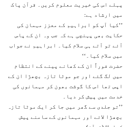
پہلے اس کی خیریت معلوم کریں۔ قرآن پاک
میں ارشاد ہے:
’’کیا آپ کو ابراہیم کے معزز مہمان کی
حکایت بھی پہنچی ہے کہ جب وہ ان کے پاس
آئے تو آتے ہی سلام کیا۔ ابراہیم نے جواب
میں سلام کیا۔‘‘
حضرت فوراً ان کے کھانے پینے کے انتظام
میں لگ گئے اور جو موٹا تازہ بچھڑا ان کے
اپس تھا اس کا گوشت بھون کر مہمانوں کی
خدمت میں پیش کر دیا۔
’’تو جلدی سے گھر میں جا کر ایک موٹا تازہ
بچھڑا لائے اور مہمانوں کے سامنے پیش
کیا۔‘‘ (قرآن)