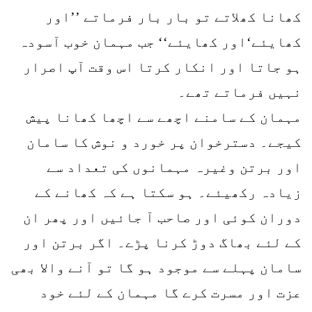
کھانا کھلاتے تو بار بار فرماتے ’’اور
کھایئے‘اور کھایئے‘‘ جب مہمان خوب آسودہ
ہو جاتا اور انکار کرتا اس وقت آپ اصرار
نہیں فرماتے تھے۔
مہمان کے سامنے اچھے سے اچھا کھانا پیش
کیجے۔ دسترخوان پر خورد و نوش کا سامان
اور برتن وغیرہ مہمانوں کی تعداد سے
زیادہ رکھیئے۔ ہو سکتا ہے کہ کھانے کے
دوران کوئی اور صاحب آ جائیں اور پھر ان
کے لئے بھاگ دوڑ کرنا پڑے۔ اگر برتن اور
سامان پہلے سے موجود ہو گا تو آنے والا بھی
عزت اور مسرت کرے گا مہمان کے لئے خود