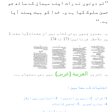
’’تم دونوں نے رات اپنے مہمان کے ساتھ جو
حسن سلوک کیا ہے وہ خدا کو بہت پسند آیا
ہے۔‘‘
یہ مضمون چھپی ہوئی کتاب میں ان صفحات (یا صفحہ)
پر ملاحظہ فرمائیں:
171
تا
174
العربية
(
عربی
)
یہ تحریر
میں بھی دستیاب ہے۔
تجلیات کے مضامین :
1 - قرآن
2 - زمین پر اندھیرا
3 - آسمانوں میں اعلان
4 - ہماری تصویر
5 - تسخیرِ کائنات
6 - دولت کی محبت بت پرستی ہے
7 - ترقی کا محرم غیر مسلم؟
سارے دکھاو ↓