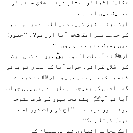
تکلیف اٹھا کر ایثار کرنا اخلاق حسنہ کی
تعریف میں آتا ہے۔
ایک مرتبہ نبئ کریم صلی اللہ علیہ و سلم
کی خدمت میں ایک شخص آیا اور بولا۔ ’’حضور!
میں بھوک سے بے تاب ہوں۔‘‘
آپﷺ نے اُمہات المومنینؓ میں سے کسی ایک
کو اطلاع کرائی۔ جواب آیا کہ یہاں تو پانی
کے سوا کچھ نہیں ہے۔ پھر آپﷺ نے دوسرے
گھر آدمی کو بھیجا۔ وہاں سے بھی یہی جواب
آیا تو آپﷺ اپنے صحابیوں کی طرف متوجہ
ہوئے اور فرمایا۔ ’’آج کی رات کون اسے
قبول کرتا ہے؟‘‘
ایک صحابی انصاری نے اس مہمان کی