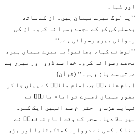
اور کہا۔
’’یہ لوگ میرے مہمان ہیں۔ ان کے ساتھ
بدسلوکی کر کے مجھے رسوا نہ کرو۔ ان کی
رسوائی میری رسوائی ہے۔‘‘
’’لوط نے کہا، بھائیو! یہ میرے مہمان ہیں،
مجھے رسوا نہ کرو۔ خدا سے ڈرو اور میری بے
عزتی سے باز رہو۔‘‘ (قرآن)
امام شافعیؒ جب امام مالکؒ کے یہاں جا کر
بطور مہمان ٹھہرے تو امام مالکؒ نے
نہایت عزت و احترام سے انہیں ایک کمرہ
میں سلا دیا۔ سحر کے وقت امام شافعیؒ نے
سنا کہ کسی نے دروازہ کھٹکھٹایا اور بڑی