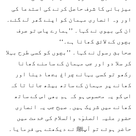
میزبانی کا شرف حاصل کرنے کی استدعا کی
اور وہ انصاری مہمان کو اپنے گھر لے گئے۔
ان کی بیوی نے کہا۔ ’’ہمارے پاس تو صرف
بچوں کے لائق کھانا ہے۔‘‘
صحابئ رسول نے کہا۔ ’’بچوں کو کسی طرح بہلا
کر سلا دو اور جب مہمان کے سامنے کھانا
رکھو تو کسی بہانے چراغ بجھا دینا اور
کھانے پر مہمان کے ساتھ بیٹھ جانا تا کہ
اس کو یہ محسوس ہو کہ ہم بھی اس کے ساتھ
کھانے میں شریک ہیں۔ صبح جب یہ انصاری
حضور علیہ الصلوٰۃ والسلام کی خدمت میں
حاضر ہوئے تو آپﷺ نے دیکھتے ہی فرمایا۔