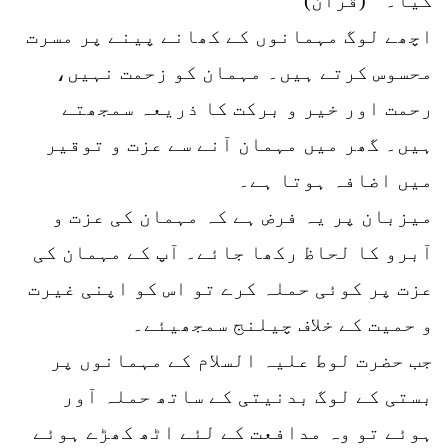
اچھے لوگ مہمانوں کے کھانے پینے پر مسرت
محسوس کرتے ہیں۔ مہمان کو زحمت نہیں،
رحمت اور خیر و برکت کا ذریعہ سمجھتے
ہیں۔ گھر میں مہمان آنے سے عزت و توقیر
میں اضافہ ہوتا ہے۔
میزبان پر یہ فرض ہے کہ مہمان کی عزت و
آبرو کا لحاظ رکھا جائے۔ آپ کے مہمان کی
عزت پر کوئی حملہ کرے تو اس کو اپنی غیرت
و حمیت کے خلاف چیلنج سمجھیئے۔
جب حضرت لوط علیہ السلام کے مہمانوں پر
بستی کے لوگ بدنیتی کے ساتھ حملہ آور
ہوئے تو وہ مدافعت کے لئے اٹھ کھڑے ہوئے