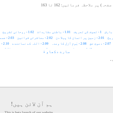
صفحہ) پر ملاحظہ فرمائیں:
162
تا
163
1 - تصوف کی تعریف
1.01 - باطنی مشاہدات
1.02 - روحانی تشریح
2.01 - زمین پر انسان کا پہلا دن
2.02 - معاشرتی قوانین
2.03 - جسمانی رُخ ، روحانی رُخ
2.07 - دعوتِ حق
2.08 - یَومِ اَزل کا وعدہ
2.09 - اللہ کے نمائندے
2.10 - اللہ کی بادشاہی کا رُکن
2.15 - پہلے آسمان کا شعور
3 - تصوّف اور رَہبانیّت
3.01 - تَرکِ دُنیا
سارے دکھاو ↓
3.06 - ہندومَت اور تصوّف
3.07 - تصوّف اور سائنس
4 - تصوّف اور مُعترضین
۔
4.06 - اسلام میں تفرّقے
4.07 - حقوق ﷲ
5 - تصوّف کی اہمیت و حقیقت
5.07 - مذہب اور تصوّف
5.08 - محبّت
5.09 - ماورائی شعور
6.05 - سیرتِ طیّبہ اور صوفیاء کرام
6.06 - ما بعد الطّبیعی اَساس
7.04 - کائنات کا ہر ذرّہ تعمیلِ حکم کا پابند ہے
8.01 - قرآنِ کریم اور بیعت
8.02 - ضرورتِ شَیخ
8.03 - شعوری اِستعداد
8.04 - ا
ت
9.01 - نسبتِ عِلمیّہ
9.02 - نسبتِ سُکَینہ
9.03 - نسبتِ عشق
9.04 - نسبتِ جذب
10.04 - دوکھرب سیلز
10.05 - سانس اور ہوا
10.06 - خون کی رفتار
10.10 - بارش برسانے کا فارمولا
10.11 - فطرت کے قوانین
10.12 - کائناتی سسٹم
ہم آن لائن ہیں!
11.03 - روشنیوں کا سفر
11.04 - علوم سیکھنے کے تقاضے
This is beta launch of our website.