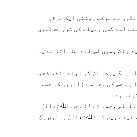
r
p
نگوں سے مرکب روشنی ایک برقی
o
ئے اسے کسی وسیلے کی ضرورت نہیں
د رنگ ہمیں اس لئے نظر آتا ہے یہ
اہ رنگ پردہ ان کو اپنے اندر ذخیرہ
 ہے جس کی وجہ سے زائرین کا جسم
رتا ہے۔
 لباس ،جسم کے لئے جب اﷲتعالیٰ
لیتے ہیں کہ اﷲتعالیٰ ہماری رگِ