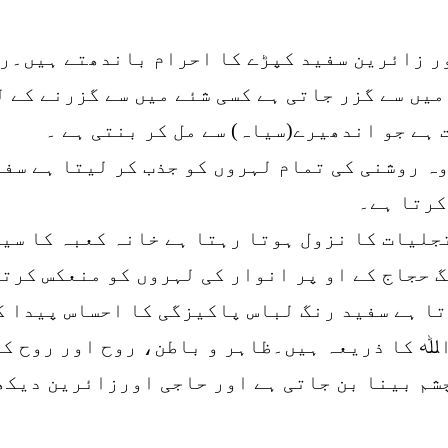
اور زائرین سفید کپڑے کا احرام باندھتے ہیں۔ر
یں سے گزر جاتی ہے کسی شئے میں سے گزرنے کے ل
ہے جو اندھیرے(سیاہ) سے مل کر بنتی ہے ۔
وہ روشنی کی تمام لہروں کو جذب کر لیتا ہے سفی
کرتا ہے۔
جلیات کا نزول ہوتا رہتا ہے خانہ کعبہ کا سی
 حجاج کے او پر انوار کی لہروں کو منعکس کرتا
تا ہے سفید رنگ لباس پاکیزگی کا احساس پیدا ک
اﷲ کا ذریعہ ہیں۔ظاہر و باطن، روح اور روح کے
شم بینا بن جاتی ہے اور حاجی اورزائرین دیکھ 