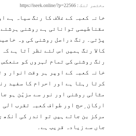
مختصر لنک :
https://iseek.online/?p=22566
خانہ کعبہ کے غلاف کا رنگ سیاہ ہے 
مقناطیسی توانائی ہے روشنی ہرشئے م
پڑتی۔ رنگ دراصل روشنی کی وہ خاصیت 
کالا رنگ ہمیں اس لئے نظر آتا ہے کہ 
رنگ روشنی کی تمام لہروں کو منعکس 
خانہ کعبہ کے اوپر ہر وقت انوار و ت
کرتا رہتا ہے اور احرام کا سفید رنگ
مثالی روشنی اور نور سے مزیّن ہو جا
ارکان ِحج اور طواف کعبہ تقرب الی 
مرکز بن جاتے ہیں تو اندر کی آنکھ چ
جاں سے زیادہ قریب ہے۔