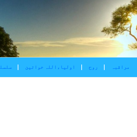
مراقبہ
روح
اولیاءاللہ خواتین
سلسلۂ