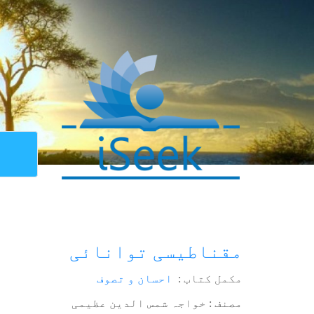
مقناطیسی توانائی
مکمل کتاب :
احسان و تصوف
مصنف : خواجہ شمس الدین عظیمی